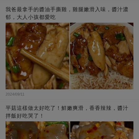
我爸最拿手的醬油手撕雞，雞腿嫩滑入味，醬汁濃
郁，大人小孩都愛吃
2024/09/11
平菇這樣做太好吃了！鮮嫩爽滑，香香辣辣，醬汁
拌飯好吃哭了！