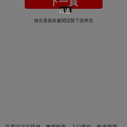
下一頁
略過
搶先看最新趣聞請贊下面專頁
豆腐試試這樣做，嫩滑鮮香，入口即化，飯渣寶寶