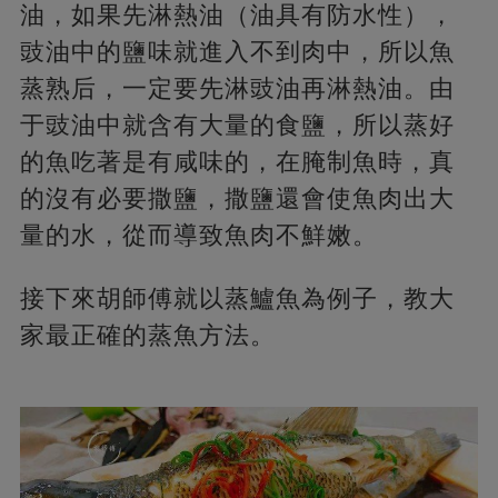
油，如果先淋熱油（油具有防水性），
豉油中的鹽味就進入不到肉中，所以魚
蒸熟后，一定要先淋豉油再淋熱油。由
于豉油中就含有大量的食鹽，所以蒸好
的魚吃著是有咸味的，在腌制魚時，真
的沒有必要撒鹽，撒鹽還會使魚肉出大
量的水，從而導致魚肉不鮮嫩。
接下來胡師傅就以蒸鱸魚為例子，教大
家最正確的蒸魚方法。