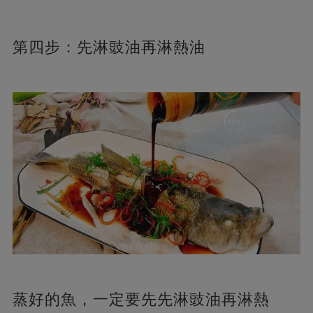
第四步：先淋豉油再淋熱油
蒸好的魚，一定要先先淋豉油再淋熱