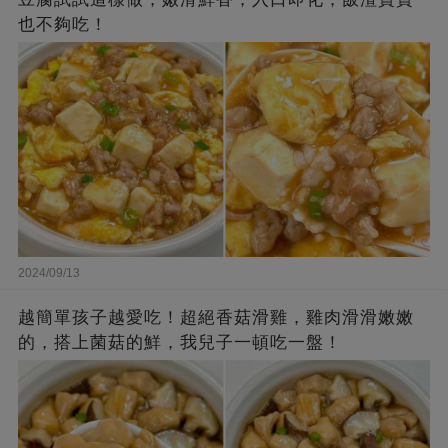
也不夠吃！
2024/09/13
越簡單孩子越愛吃！超絕香菇滑雞，雞肉滑滑嫩嫩
的，搭上菌菇的鮮，我兒子一頓吃一盤！