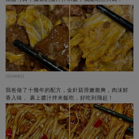
2024/09/11
我爸做了十幾年的配方，金針菇滑嫩脆爽，肉沫鮮
香入味， 裹上醬汁拌米飯吃，好吃到飛起！