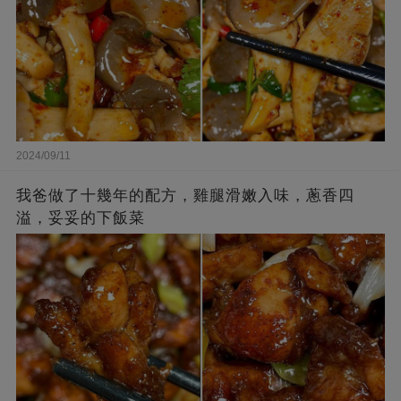
2024/09/11
我爸做了十幾年的配方，雞腿滑嫩入味，蔥香四
溢，妥妥的下飯菜