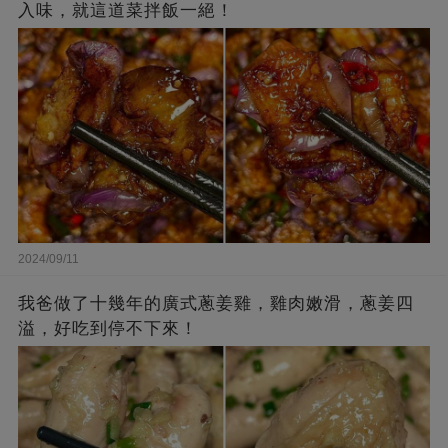
入味，就這道菜拌飯一絕！
2024/09/11
我爸做了十幾年的廣式蔥姜雞，雞肉嫩滑，蔥姜四
溢，好吃到停不下來！