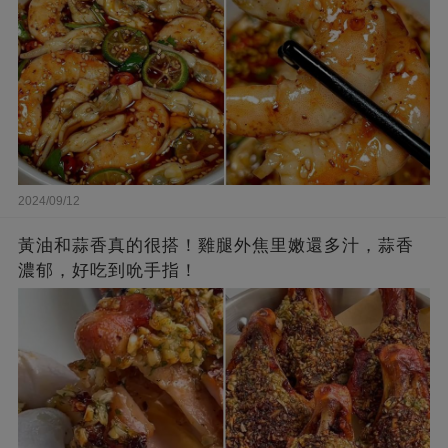
2024/09/12
黃油和蒜香真的很搭！雞腿外焦里嫩還多汁，蒜香
濃郁，好吃到吮手指！