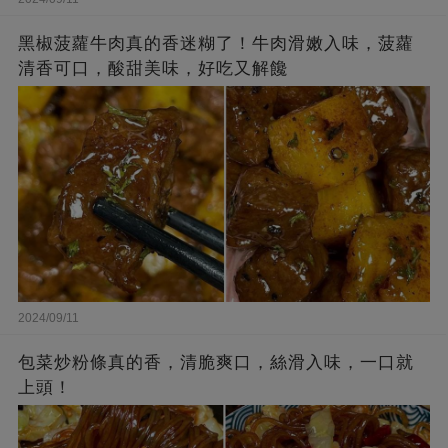
黑椒菠蘿牛肉真的香迷糊了！牛肉滑嫩入味，菠蘿
清香可口，酸甜美味，好吃又解饞
2024/09/11
包菜炒粉條真的香，清脆爽口，絲滑入味，一口就
上頭！