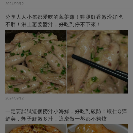
2024/09/12
分享大人小孩都愛吃的蔥姜雞！雞腿鮮香嫩滑好吃
不胖！淋上蔥姜醬汁，好吃到停不下來！
2024/09/12
一定要試試這個撈汁小海鮮，好吃到破防！蝦仁Q彈
鮮美，蟶子鮮嫩多汁，這麼做一盤都不夠炫