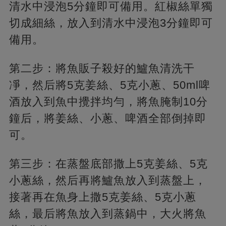
清水中浸泡5分鐘即可備用。紅椒絲單獨
切成細絲，放入到清水中浸泡3分鐘即可
備用。
第二步：將魚販子殺好的鱸魚清洗干
凈，然后將5克姜絲、5克小蔥、50ml啤
酒放入到魚中攪拌均勻，將魚腌制10分
鐘后，將姜絲、小蔥、啤酒全部倒掉即
可。
第三步：在蒸盤底部撒上5克姜絲、5克
小蔥絲，然后再將鱸魚放入到蒸盤上，
接著再在魚身上撒5克姜絲、5克小蔥
絲，最后將魚放入到蒸鍋中，大火將魚