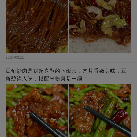
2024/09/11
豆角炒肉是我超喜歡的下飯菜，肉片香嫩美味，豆
角碧綠入味，搭配米粉真是一絕！