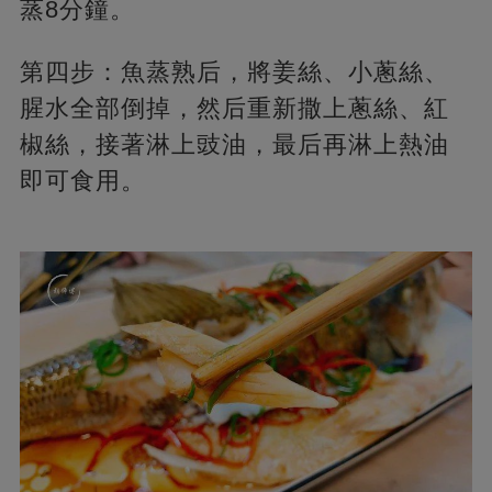
蒸8分鐘。
第四步：魚蒸熟后，將姜絲、小蔥絲、
腥水全部倒掉，然后重新撒上蔥絲、紅
椒絲，接著淋上豉油，最后再淋上熱油
即可食用。