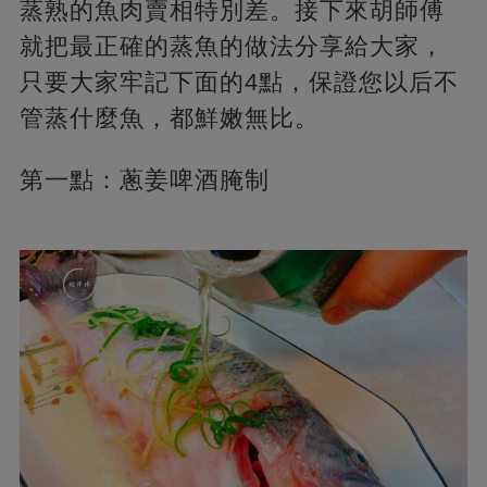
蒸熟的魚肉賣相特別差。接下來胡師傅
就把最正確的蒸魚的做法分享給大家，
只要大家牢記下面的4點，保證您以后不
管蒸什麼魚，都鮮嫩無比。
第一點：蔥姜啤酒腌制