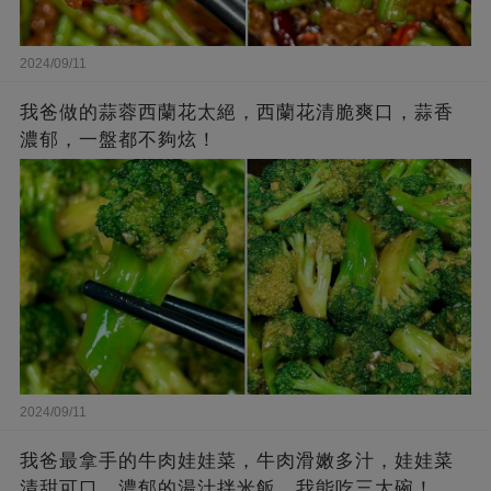
2024/09/11
我爸做的蒜蓉西蘭花太絕，西蘭花清脆爽口，蒜香
濃郁，一盤都不夠炫！
2024/09/11
我爸最拿手的牛肉娃娃菜，牛肉滑嫩多汁，娃娃菜
清甜可口，濃郁的湯汁拌米飯，我能吃三大碗！