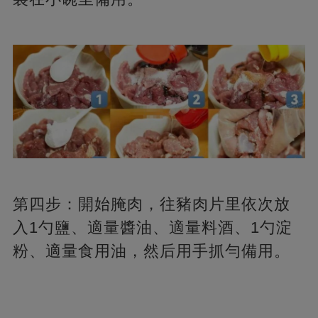
第四步：開始腌肉，往豬肉片里依次放
入1勺鹽、適量醬油、適量料酒、1勺淀
粉、適量食用油，然后用手抓勻備用。