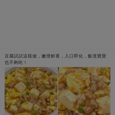
豆腐試試這樣做，嫩滑鮮香，入口即化，飯渣寶寶
也不夠吃！