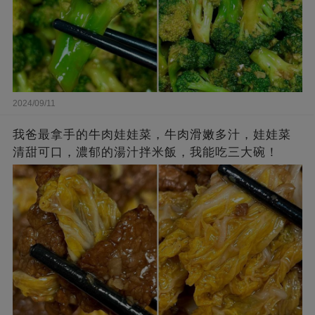
2024/09/11
我爸最拿手的牛肉娃娃菜，牛肉滑嫩多汁，娃娃菜
清甜可口，濃郁的湯汁拌米飯，我能吃三大碗！