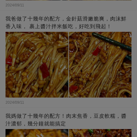
2024/09/11
我爸做了十幾年的配方，金針菇滑嫩脆爽，肉沫鮮
香入味， 裹上醬汁拌米飯吃，好吃到飛起！
2024/09/11
我媽做了十幾年的配方！肉末焦香，豆皮軟糯，醬
汁濃郁，幾分鐘就能搞定