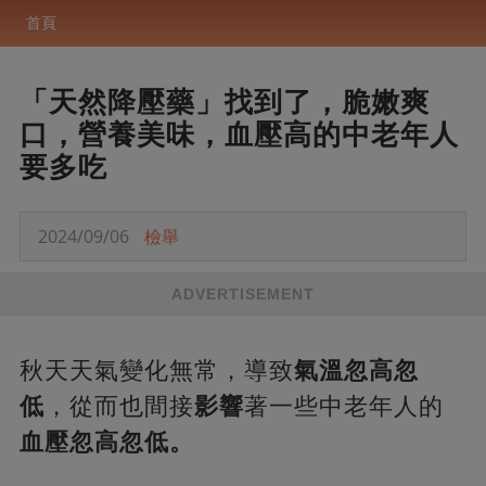
首頁
「天然降壓藥」找到了，脆嫩爽
口，營養美味，血壓高的中老年人
要多吃
2024/09/06
檢舉
ADVERTISEMENT
秋天天氣變化無常，導致
氣溫忽高忽
低
，從而也間接
影響
著一些中老年人的
血壓忽高忽低。