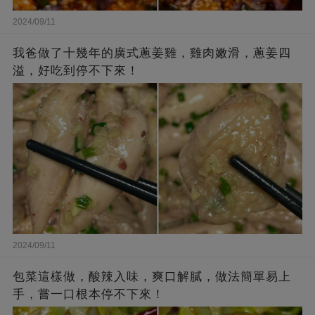
2024/09/11
我爸做了十幾年的廣式蔥姜雞，雞肉嫩滑，蔥姜四
溢，好吃到停不下來！
2024/09/11
包菜這樣做，酸辣入味，爽口解膩，做法簡單易上
手，嘗一口根本停不下來！