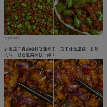
2024/09/12
剁椒茄子真的給我香迷糊了！茄子外焦里糯，香辣
入味，就這道菜拌飯一絕！