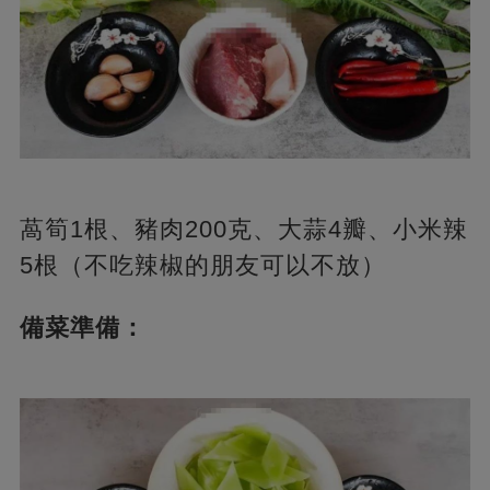
萵筍1根、豬肉200克、大蒜4瓣、小米辣
5根（不吃辣椒的朋友可以不放）
備菜準備：