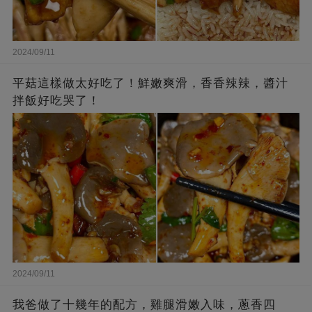
2024/09/11
平菇這樣做太好吃了！鮮嫩爽滑，香香辣辣，醬汁
拌飯好吃哭了！
2024/09/11
我爸做了十幾年的配方，雞腿滑嫩入味，蔥香四