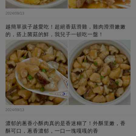
2024/09/13
越簡單孩子越愛吃！超絕香菇滑雞，雞肉滑滑嫩嫩
的，搭上菌菇的鮮，我兒子一頓吃一盤！
2024/09/13
濃郁的蔥香小酥肉真的是香迷糊了！外酥里嫩，香
酥可口，蔥香濃郁，一口一塊嘎嘎的香