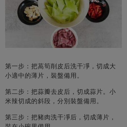
第一步：把萵筍削皮后洗干凈，切成大
小適中的薄片，裝盤備用。
第二步：把蒜瓣去皮后，切成蒜片。小
米辣切成的斜段，分別裝盤備用。
第三步：把豬肉洗干凈后，切成薄片，
裝在小碗里備用。