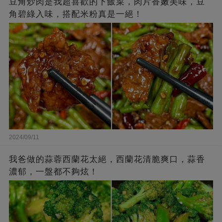
豆角炒肉是我超喜歡的下飯菜，肉片香嫩美味，豆
角碧綠入味，搭配米粉真是一絕！
2024/09/11
我爸做的蒜蓉西蘭花太絕，西蘭花清脆爽口，蒜香
濃郁，一盤都不夠炫！