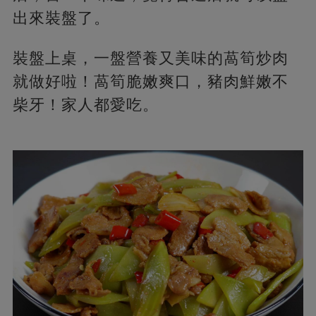
出來裝盤了。
裝盤上桌，一盤營養又美味的萵筍炒肉
就做好啦！萵筍脆嫩爽口，豬肉鮮嫩不
柴牙！家人都愛吃。