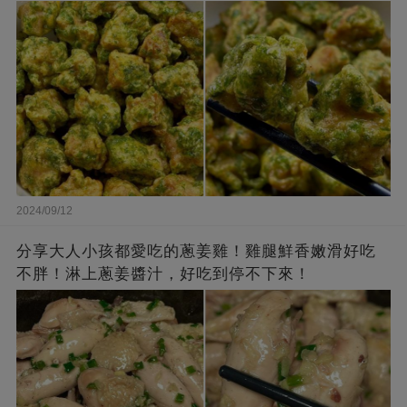
2024/09/12
分享大人小孩都愛吃的蔥姜雞！雞腿鮮香嫩滑好吃
不胖！淋上蔥姜醬汁，好吃到停不下來！