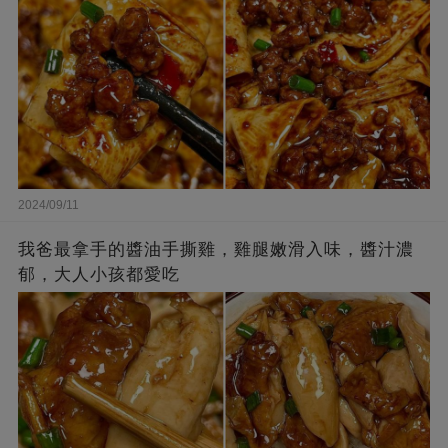
2024/09/11
我爸最拿手的醬油手撕雞，雞腿嫩滑入味，醬汁濃
郁，大人小孩都愛吃