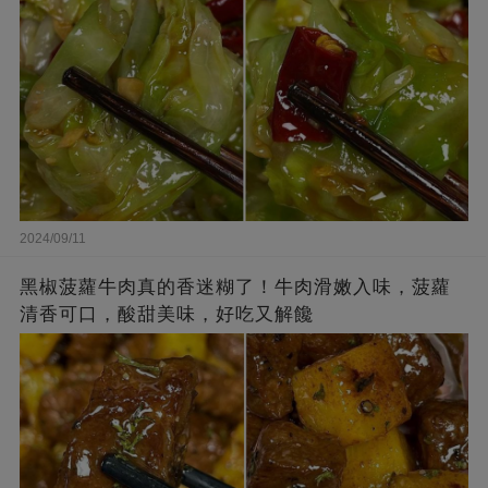
2024/09/11
黑椒菠蘿牛肉真的香迷糊了！牛肉滑嫩入味，菠蘿
清香可口，酸甜美味，好吃又解饞