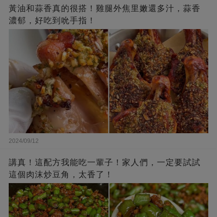
黃油和蒜香真的很搭！雞腿外焦里嫩還多汁，蒜香
濃郁，好吃到吮手指！
2024/09/12
講真！這配方我能吃一輩子！家人們，一定要試試
這個肉沫炒豆角，太香了！