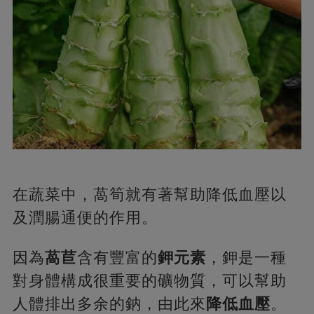
在蔬菜中，萵筍就有著幫助降低血壓以
及潤腸通便的作用。
因為
萵苣
含有豐富的
鉀元素
，鉀是一種
對身體構成很重要的礦物質，可以幫助
人體排出多余的鈉，由此來
降低血壓
。