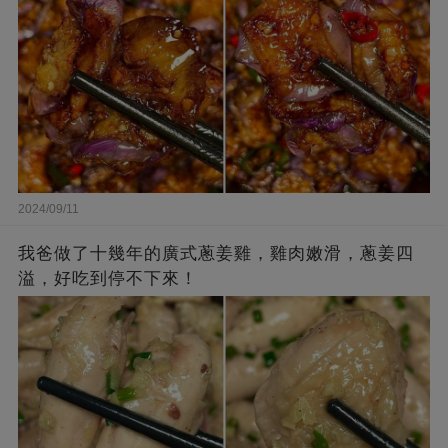
2024/09/11
我爸做了十幾年的廣式蔥姜雞，雞肉嫩滑，蔥姜四
溢，好吃到停不下來！