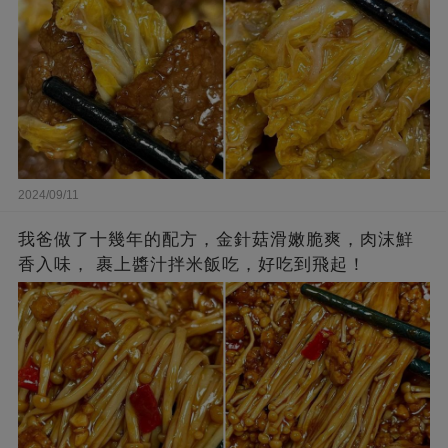
2024/09/11
我爸做了十幾年的配方，金針菇滑嫩脆爽，肉沫鮮
香入味， 裹上醬汁拌米飯吃，好吃到飛起！