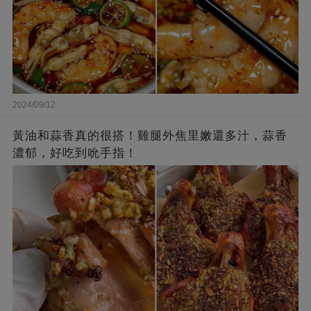
2024/09/12
黃油和蒜香真的很搭！雞腿外焦里嫩還多汁，蒜香
濃郁，好吃到吮手指！