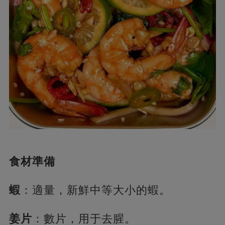
食材準備
蝦
：適量，新鮮中等大小的蝦。
姜片
：數片，用于去腥。