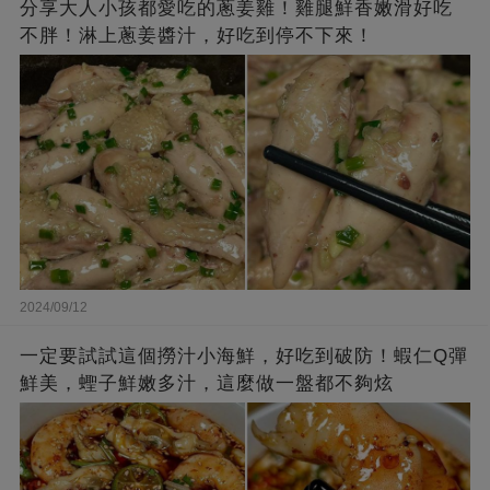
分享大人小孩都愛吃的蔥姜雞！雞腿鮮香嫩滑好吃
不胖！淋上蔥姜醬汁，好吃到停不下來！
2024/09/12
一定要試試這個撈汁小海鮮，好吃到破防！蝦仁Q彈
鮮美，蟶子鮮嫩多汁，這麼做一盤都不夠炫