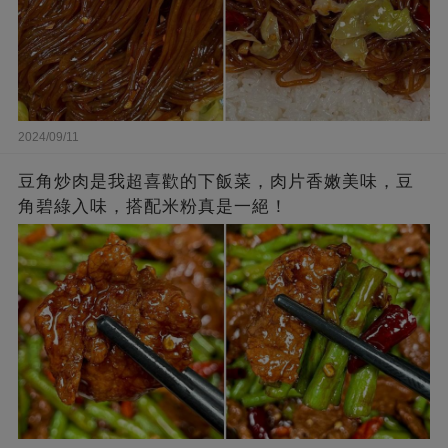
2024/09/11
豆角炒肉是我超喜歡的下飯菜，肉片香嫩美味，豆
角碧綠入味，搭配米粉真是一絕！