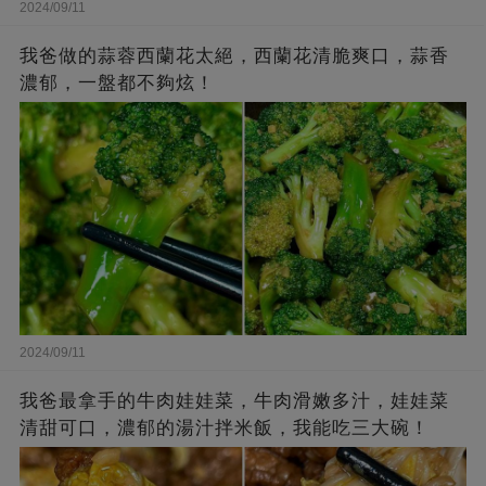
2024/09/11
我爸做的蒜蓉西蘭花太絕，西蘭花清脆爽口，蒜香
濃郁，一盤都不夠炫！
2024/09/11
我爸最拿手的牛肉娃娃菜，牛肉滑嫩多汁，娃娃菜
清甜可口，濃郁的湯汁拌米飯，我能吃三大碗！