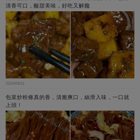
清香可口，酸甜美味，好吃又解饞
2024/09/11
包菜炒粉條真的香，清脆爽口，絲滑入味，一口就
上頭！