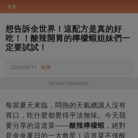
首頁
想告訴全世界！這配方是真的好
吃！！酸辣開胃的檸檬蝦姐妹們一
定要試試！
2024/09/11
檢舉
ADVERTISEMENT
每當夏天來臨，悶熱的天氣總讓人沒有
胃口，吃什麼都覺得平淡無味。今天我
要分享的這道菜——
酸辣檸檬蝦
，絕對
是炎炎夏日的一大救星！這道菜不僅酸