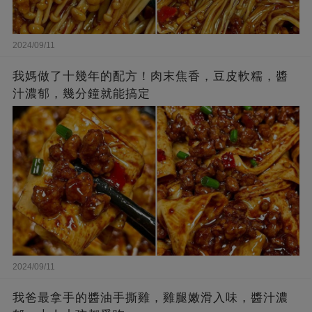
2024/09/11
我媽做了十幾年的配方！肉末焦香，豆皮軟糯，醬
汁濃郁，幾分鐘就能搞定
2024/09/11
我爸最拿手的醬油手撕雞，雞腿嫩滑入味，醬汁濃