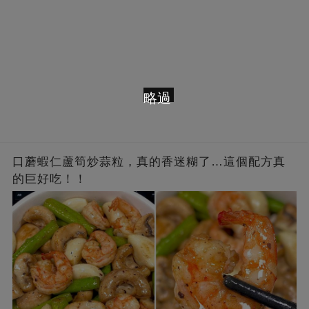
略過
口蘑蝦仁蘆筍炒蒜粒，真的香迷糊了…這個配方真
的巨好吃！！