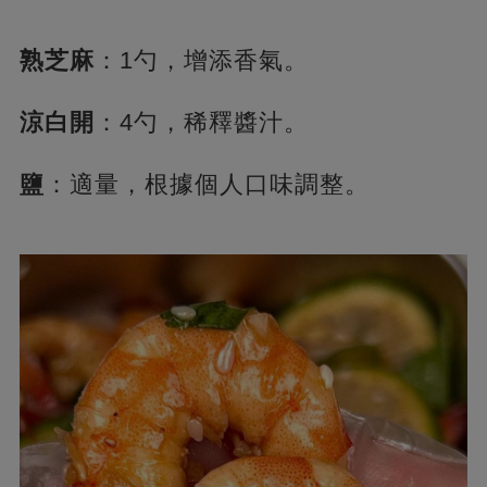
熟芝麻
：1勺，增添香氣。
涼白開
：4勺，稀釋醬汁。
鹽
：適量，根據個人口味調整。