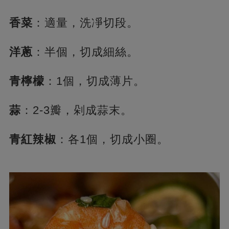
香菜
：適量，洗凈切段。
洋蔥
：半個，切成細絲。
青檸檬
：1個，切成薄片。
蒜
：2-3瓣，剁成蒜末。
青紅辣椒
：各1個，切成小圈。