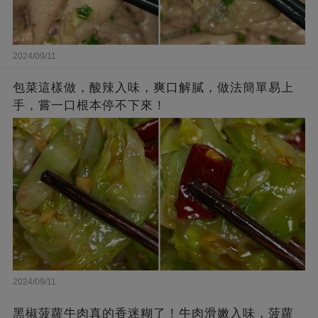
2024/09/11
包菜這樣做，酸辣入味，爽口解膩，做法簡單易上
手，嘗一口根本停不下來！
2024/09/11
黑椒菠蘿牛肉真的香迷糊了！牛肉滑嫩入味，菠蘿