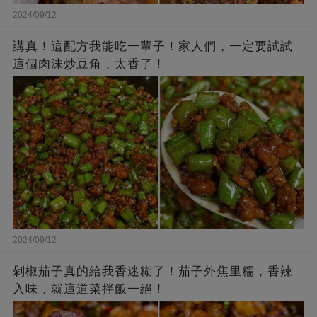
2024/09/12
講真！這配方我能吃一輩子！家人們，一定要試試
這個肉沫炒豆角，太香了！
2024/09/12
剁椒茄子真的給我香迷糊了！茄子外焦里糯，香辣
入味，就這道菜拌飯一絕！