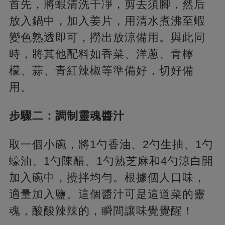
首先，將蝦清洗干凈，剪去須腳，然后
放入鍋中，加入姜片，用清水煮沸至蝦
變色熟透即可，撈出放涼備用。與此同
時，將其他配料如香菜、洋蔥、青檸
檬、蒜、青紅辣椒等準備好，切好備
用。
步驟二：調制靈魂醬汁
取一個小碗，將1勺香油、2勺生抽、1勺
蠔油、1勺陳醋、1勺熟芝麻和4勺涼白開
加入碗中，攪拌均勻。根據個人口味，
適量加入鹽。這個醬汁可是這道菜的靈
魂，酸酸辣辣的，瞬間讓味覺覺醒！