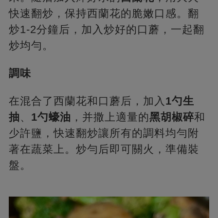
快速翻炒，保持西蘭花的脆嫩口感。翻
炒1-2分鐘后，加入炒好的口蘑，一起翻
炒均勻。
調味
在混合了西蘭花和口蘑后，加入
1勺生
抽
、
1勺蠔油
，并撒上適量的
黑胡椒碎
和
少許鹽，快速翻炒讓所有的調料均勻附
著在蔬菜上。炒勻后即可關火，準備裝
盤。