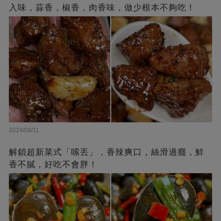
入味，蒜香，椒香，肉香味，做少根本不夠吃！
2024/09/11
解鎖超新菜式「嗦丟」，香辣爽口，絲滑過癮，鮮
香不膩，好吃不會胖！