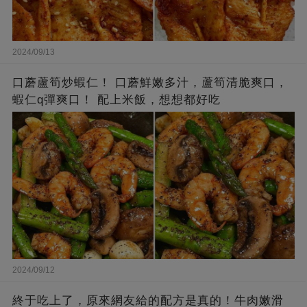
2024/09/13
口蘑蘆筍炒蝦仁！ 口蘑鮮嫩多汁，蘆筍清脆爽口，
蝦仁q彈爽口！ 配上米飯，想想都好吃
2024/09/12
終于吃上了，原來網友給的配方是真的！牛肉嫩滑