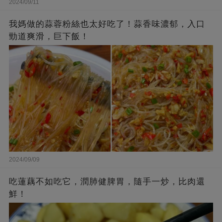
2024/09/11
我媽做的蒜蓉粉絲也太好吃了！蒜香味濃郁，入口
勁道爽滑，巨下飯！
2024/09/09
吃蓮藕不如吃它，潤肺健脾胃，隨手一炒，比肉還
鮮！