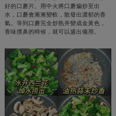
好的口蘑片。用中火將口蘑煸炒至出
水，口蘑會漸漸變軟，散發出濃郁的香
氣。等到口蘑完全炒熟并變成金黃色，
香味撲鼻的時候，就可以盛出備用。