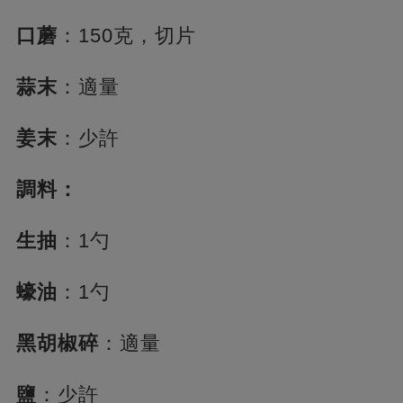
口蘑
：150克，切片
蒜末
：適量
姜末
：少許
調料：
生抽
：1勺
蠔油
：1勺
黑胡椒碎
：適量
鹽
：少許