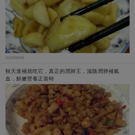
2024/09/06
秋天進補就吃它，真正的潤肺王，滋陰潤肺補氣
血，鮮嫩營養正當時