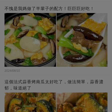
不愧是我媽做了半輩子的配方！巨巨巨好吃！
2024/08/10
這個法式蒜香烤南瓜太好吃了，做法簡單，蒜香濃
郁，味道絕了