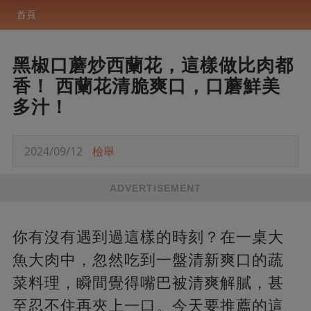
首頁
黑椒口蘑炒西蘭花，這樣做比肉都
香！ 西蘭花清脆爽口，口蘑鮮美
多汁！
2024/09/12
檢舉
ADVERTISEMENT
你有沒有遇到過這樣的時刻？在一桌大
魚大肉中，忽然吃到一盤清新爽口的蔬
菜料理，瞬間覺得嘴巴被清爽解膩，甚
至忍不住再夾上一口。今天要推薦的這