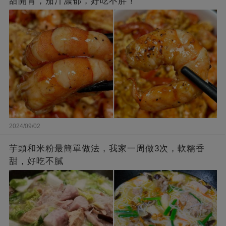
甜開胃，茄汁濃郁，好吃不胖！
2024/09/02
芋頭和米粉最簡單做法，我家一周做3次，軟糯香
甜，好吃不膩