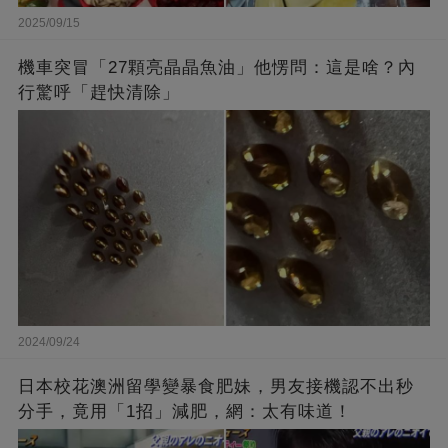
2025/09/15
機車突冒「27顆亮晶晶魚油」他愣問：這是啥？內
行驚呼「趕快清除」
2024/09/24
日本校花澳洲留學變暴食肥妹，男友接機認不出秒
分手，竟用「1招」減肥，網：太有味道！