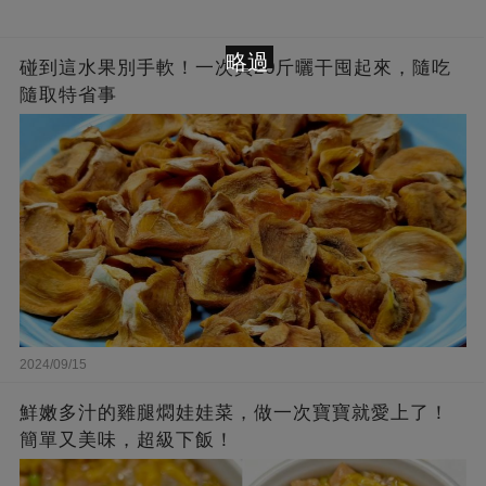
略過
碰到這水果別手軟！一次買20斤曬干囤起來，隨吃
隨取特省事
2024/09/15
鮮嫩多汁的雞腿燜娃娃菜，做一次寶寶就愛上了！
簡單又美味，超級下飯！