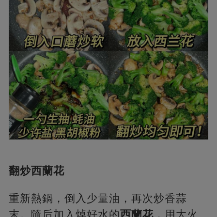
翻炒西蘭花
重新熱鍋，倒入少量油，再次炒香蒜
末。隨后加入焯好水的
西蘭花
，用大火