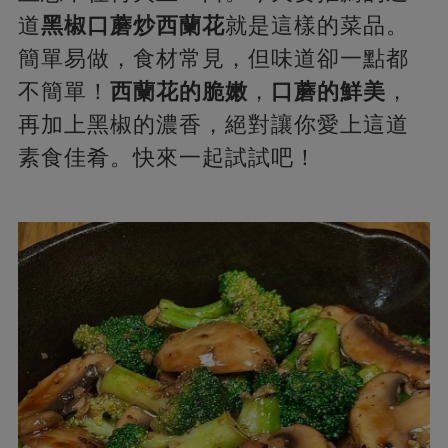
道
黑椒口蘑炒西蘭花
就是這樣的菜品。
簡單易做，食材常見，但味道卻一點都
不簡單！
西蘭花的脆嫩
，
口蘑的鮮美
，
再加上黑椒的濃香，絕對讓你愛上這道
素食佳肴。快來一起試試吧！