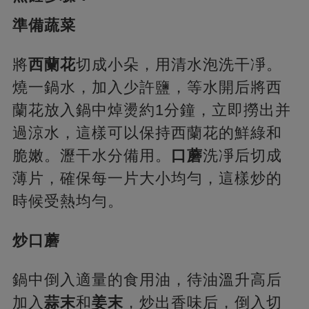
準備蔬菜
將
西蘭花
切成小朵，用清水泡洗干凈。
燒一鍋水，加入少許鹽，等水開后將西
蘭花放入鍋中焯燙約1分鐘，立即撈出并
過涼水，這樣可以保持西蘭花的鮮綠和
脆嫩。瀝干水分備用。
口蘑
洗凈后切成
薄片，確保每一片大小均勻，這樣炒的
時候受熱均勻。
炒口蘑
鍋中倒入適量的食用油，待油溫升高后
加入
蒜末
和
姜末
，炒出香味后，倒入切