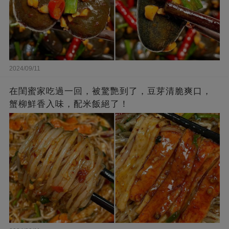
2024/09/11
在閨蜜家吃過一回，被驚艷到了，豆芽清脆爽口，
蟹柳鮮香入味，配米飯絕了！