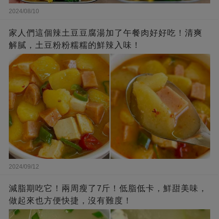
2024/08/10
家人們這個辣土豆豆腐湯加了午餐肉好好吃！清爽
解膩，土豆粉粉糯糯的鮮辣入味！
2024/09/12
減脂期吃它！兩周瘦了7斤！低脂低卡，鮮甜美味，
做起來也方便快捷，沒有難度！