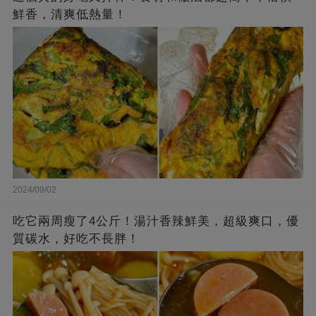
鮮香，清爽低熱量！
2024/09/02
吃它兩周瘦了4公斤！湯汁香辣鮮美，超級爽口，優
質碳水，好吃不長胖！