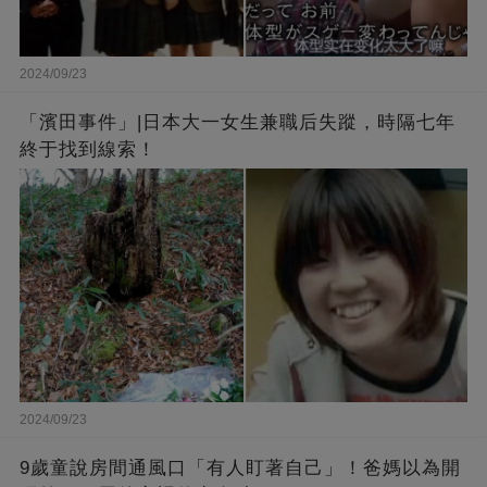
2024/09/23
「濱田事件」|日本大一女生兼職后失蹤，時隔七年
終于找到線索！
2024/09/23
9歲童說房間通風口「有人盯著自己」！爸媽以為開