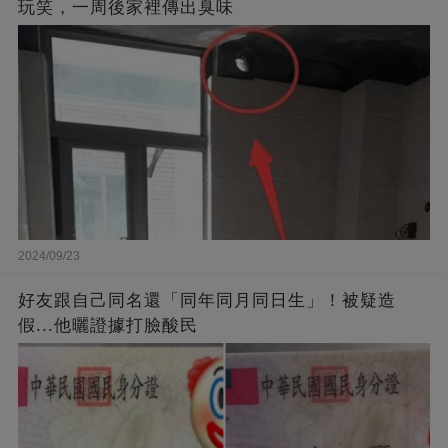
玩笑，一周後家裡傳出臭味
2024/09/23
好友跟自己同名還「同年同月同日生」！被疑造
假...他曬證據打臉酸民