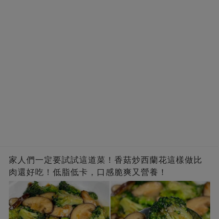
家人們一定要試試這道菜！香菇炒西蘭花這樣做比
肉還好吃！低脂低卡，口感脆爽又營養！