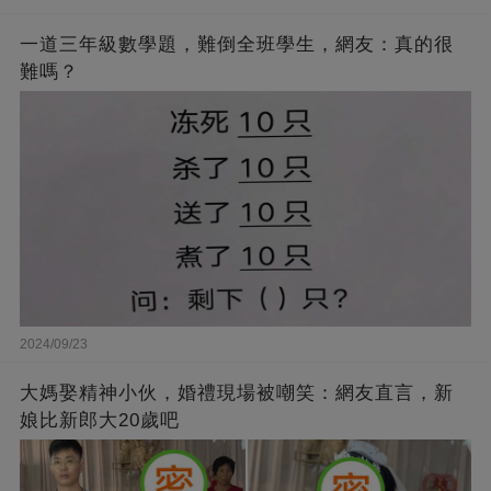
一道三年級數學題，難倒全班學生，網友：真的很
難嗎？
2024/09/23
大媽娶精神小伙，婚禮現場被嘲笑：網友直言，新
娘比新郎大20歲吧