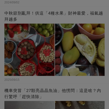
2024/09/02
中秋節別亂拜！供這「4種水果」財神最愛，福氣越
拜越多
2025/09/15
機車突冒「27顆亮晶晶魚油」他愣問：這是啥？內
行驚呼「趕快清除」