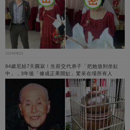
2024/09/23
84歲尼姑7天圓寂！生前交代弟子「把她放到坐缸
中」，3年後「修成正果開缸」驚呆在場所有人