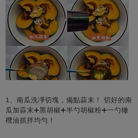
1、南瓜洗凈切塊，備點蒜末！ 切好的南
瓜加蒜末➕黑胡椒➕半勺胡椒粉➕一勺橄
欖油抓拌均勻！