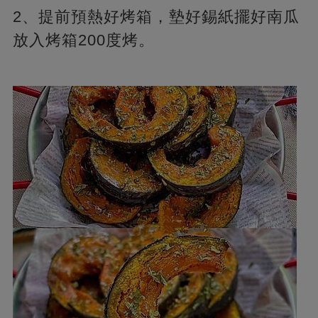
2、提前預熱好烤箱，墊好錫紙擺好南瓜
放入烤箱200度烤。