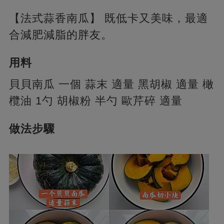
【法式蒜香南瓜】 既低卡又美味，最適
合減肥減脂的胖友。
用料
貝貝南瓜 一個 蒜末 適量 黑胡椒 適量 橄
欖油 1勺 胡椒粉 半勺 歐芹碎 適量
做法步驟