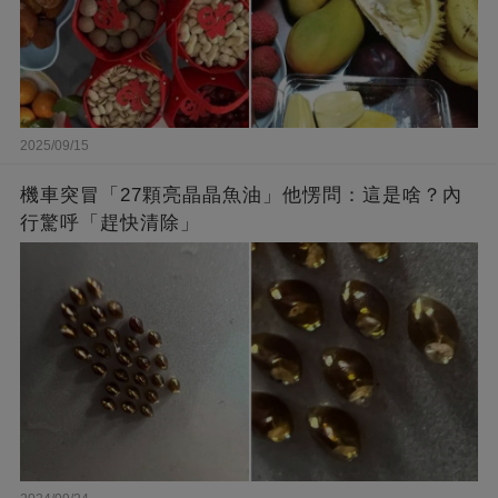
2025/09/15
機車突冒「27顆亮晶晶魚油」他愣問：這是啥？內
行驚呼「趕快清除」