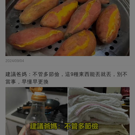
2024/09/04
建議爸媽：不管多節儉，這9種東西能丟就丟，別不
當事，早懂早更換