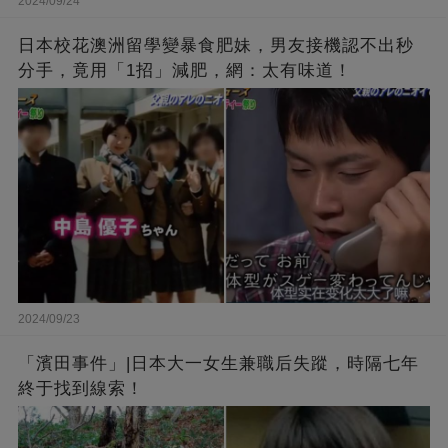
2024/09/24
日本校花澳洲留學變暴食肥妹，男友接機認不出秒
分手，竟用「1招」減肥，網：太有味道！
2024/09/23
「濱田事件」|日本大一女生兼職后失蹤，時隔七年
終于找到線索！