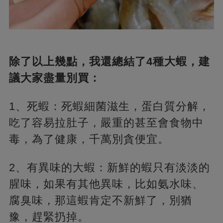
除了以上幾點，我還總結了4種大蝦，建
議大家盡量別買：
1、死蝦：死蝦細菌滋生，蛋白質分解，
吃了容易拉肚子，嚴重的甚至會食物中
毒，為了健康，千萬別貪便宜。
2、有異味的大蝦：新鮮的蝦只有淡淡的
腥味，如果有其他異味，比如氨水味、
腐臭味，那這蝦肯定不新鮮了，別猶
豫，趕緊扔掉。