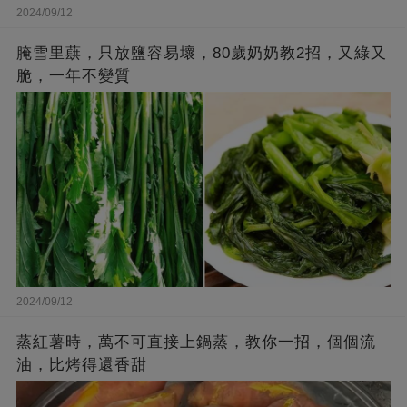
2024/09/12
腌雪里蕻，只放鹽容易壞，80歲奶奶教2招，又綠又
脆，一年不變質
2024/09/12
蒸紅薯時，萬不可直接上鍋蒸，教你一招，個個流
油，比烤得還香甜