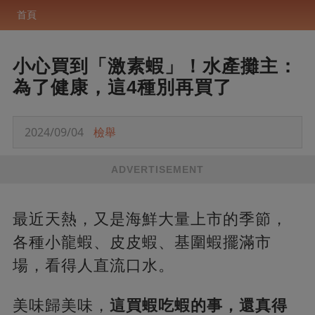
首頁
小心買到「激素蝦」！水產攤主：
為了健康，這4種別再買了
2024/09/04
檢舉
ADVERTISEMENT
最近天熱，又是海鮮大量上市的季節，
各種小龍蝦、皮皮蝦、基圍蝦擺滿市
場，看得人直流口水。
美味歸美味，
這買蝦吃蝦的事，還真得