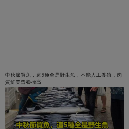
中秋節買魚，這5種全是野生魚，不能人工養殖，肉
質鮮美營養極高