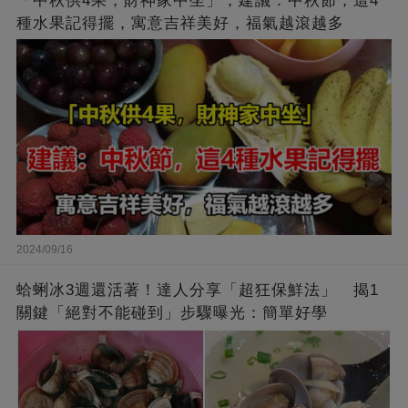
「中秋供4果，財神家中坐」，建議：中秋節，這4
種水果記得擺，寓意吉祥美好，福氣越滾越多
2024/09/16
蛤蜊冰3週還活著！達人分享「超狂保鮮法」 揭1
關鍵「絕對不能碰到」步驟曝光：簡單好學