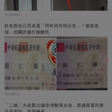
2024/09/23
好友跟自己同名還「同年同月同日生」！被疑造
假...他曬證據打臉酸民
2024/09/23
「二婚」大叔娶22歲非洲貌美女孩，新婚夜看到妻
子真面目，當場嚇呆