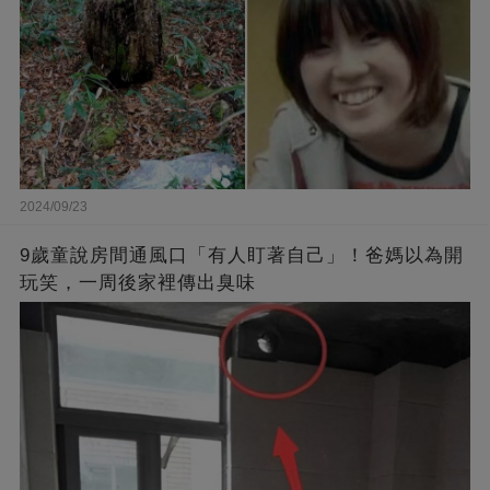
2024/09/23
9歲童說房間通風口「有人盯著自己」！爸媽以為開
玩笑，一周後家裡傳出臭味