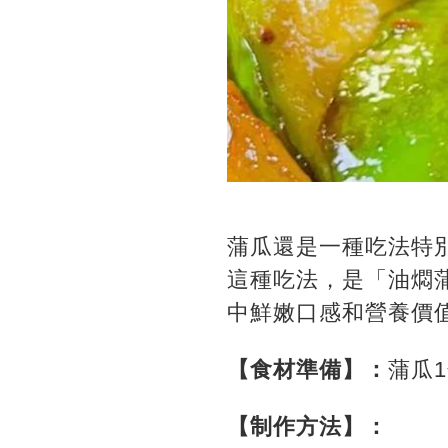
蒲瓜還是一種吃法特
這種吃法，是「油燜
中鮮嫩口感和營養價
【食材準備】：
蒲瓜
【制作方法】：