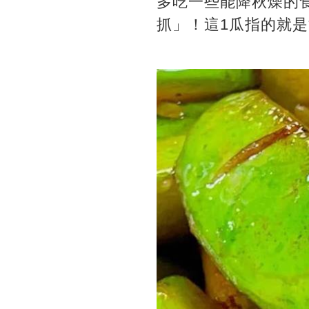
多吃一些能降秋燥的
抓」！這1瓜指的就