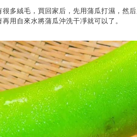
有很多絨毛，買回家后，先用蒲瓜打濕，然后
著再用自來水將蒲瓜沖洗干凈就可以了。