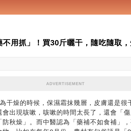
藥不用抓」！買30斤曬干，隨吃隨取
ADVERTISEMENT
最為干燥的時候，保濕霜抹幾層，皮膚還是很
還會出現咳嗽，咳嗽的時間太長了，還會「傷
「防秋燥」。而中醫認為「藥補不如食補」，