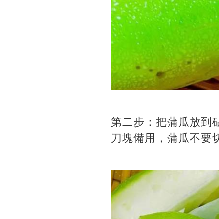
第二步：把蒲瓜放到
刀塊備用，蒲瓜不要