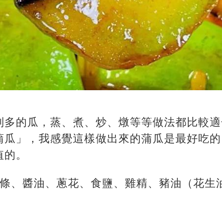
別多的瓜，蒸、煮、炒、燉等等做法都比較適
蒲瓜」，我感覺這樣做出來的蒲瓜是最好吃的
值的。
1條、醬油、蔥花、食鹽、雞精、豬油（花生