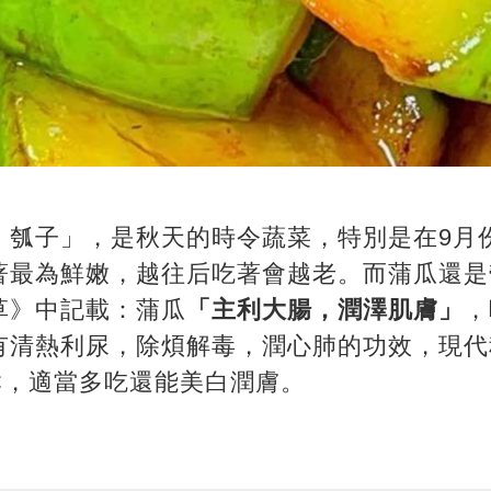
、瓠子」，是秋天的時令蔬菜，特別是在9月
著最為鮮嫩，越往后吃著會越老。而蒲瓜還是
草》中記載：蒲瓜
「主利大腸，潤澤肌膚」
，
有清熱利尿，除煩解毒，潤心肺的功效，現代
C，適當多吃還能美白潤膚。