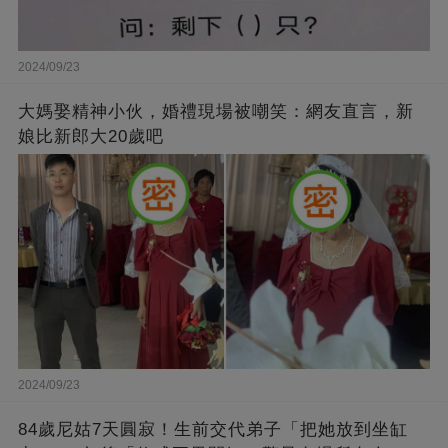
2024/09/23
大媽娶精神小伙，婚禮現場被嘲笑：網友直言，新
娘比新郎大20歲吧
2024/09/23
84歲尼姑7天圓寂！生前交代弟子「把她放到坐缸