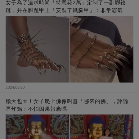
女子為了追求時尚「特意花2萬」定制了一副腳鉸
鏈，并在腳趾甲上「安裝了鐵腳甲」：非常霸氣
2024/09/20
膽大包天！女子爬上佛像叫囂「哪來的佛」，評論
區炸鍋：不怕因果報應嗎