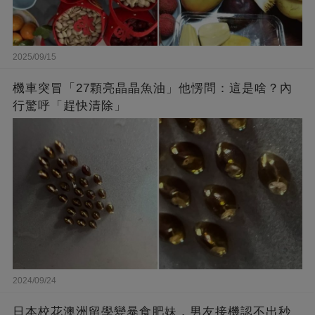
2025/09/15
機車突冒「27顆亮晶晶魚油」他愣問：這是啥？內
行驚呼「趕快清除」
2024/09/24
日本校花澳洲留學變暴食肥妹，男友接機認不出秒