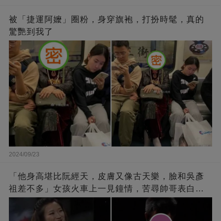
被「捷運阿嬤」圈粉，身穿旗袍，打扮時髦，真的
驚艷到我了
2024/09/23
「他身高堪比阮經天，皮膚又像古天樂，臉和吳彥
祖差不多」女孩火車上一見鐘情，苦尋帥哥表白，
最后卻尷尬不已