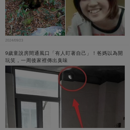
2024/09/23
9歲童說房間通風口「有人盯著自己」！爸媽以為開
玩笑，一周後家裡傳出臭味