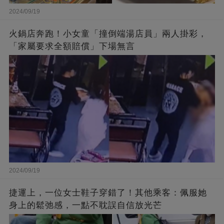
2024/09/19
火鍋店奔跑！小女童「撞倒端湯店員」兩人掛彩，
「家屬要求全額賠償」下場無言
2024/09/19
捷運上，一位女士鞋子穿錯了！其他乘客：佩服她
身上的鬆弛感，一點不耽誤自信放光芒