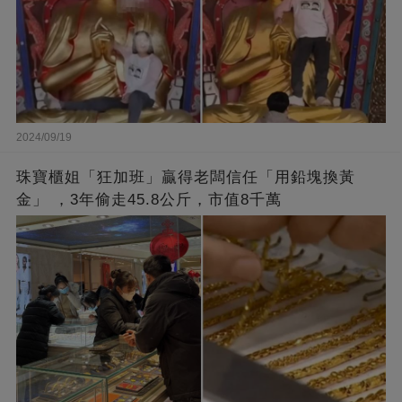
2024/09/19
珠寶櫃姐「狂加班」贏得老闆信任「用鉛塊換黃
金」 ，3年偷走45.8公斤，市值8千萬