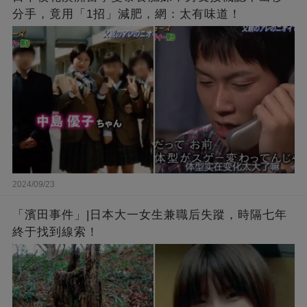
分手，竟用「1招」減肥，網：太有味道！
2024/09/23
「濱田事件」|日本大一女生兼職后失蹤，時隔七年
終于找到線索！