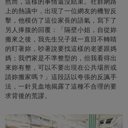
然而，這樣的事情還沒結束。社群網路
上的熱議中，出現了一位網友的機智反
擊，他模仿了這位家長的語氣，寫下了
另人捧腹的回覆：「隔壁小姐，自從妳
搬來之後，我先生兒子就一直目不轉睛
的盯著妳，吵著說要找這樣的老婆跟媽
媽；我們家是不準整型的，但我看得出
來妳有整，可以不要出現在公共場所或
請妳搬家嗎？」這段話以夸張的反諷手
法，一針見血地揭露了這種不合理的要
求背後的荒謬。