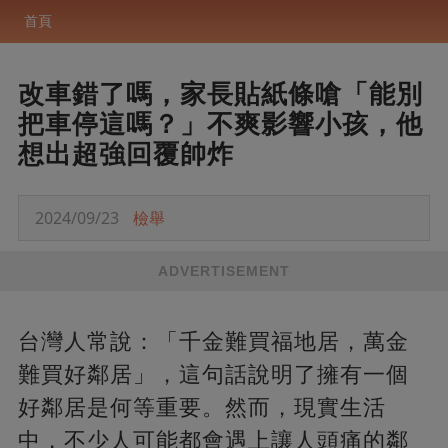
首頁
改車錯了嗎，家長貼紙條嗆「能別
把車停這嗎？」不爽影響小孩，他
想出超強回覆帥炸
2024/09/23
檢舉
ADVERTISEMENT
台灣人常說：「千金難買福地居，萬金
難買好鄰居」，這句話說明了擁有一個
好鄰居是何等重要。然而，現實生活
中，不少人可能都會遇上讓人頭痛的鄰