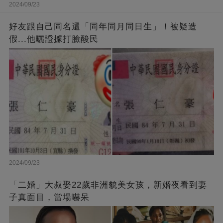
2024/09/23
好友跟自己同名還「同年同月同日生」！被疑造
假...他曬證據打臉酸民
2024/09/23
「二婚」大叔娶22歲非洲貌美女孩，新婚夜看到妻
子真面目，當場嚇呆