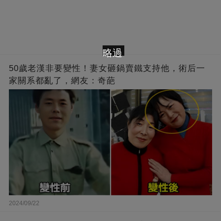
略過
50歲老漢非要變性！妻女砸鍋賣鐵支持他，術后一
家關系都亂了，網友：奇葩
2024/09/22