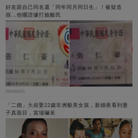
好友跟自己同名還「同年同月同日生」！被疑造
假...他曬證據打臉酸民
2024/09/23
「二婚」大叔娶22歲非洲貌美女孩，新婚夜看到妻
子真面目，當場嚇呆