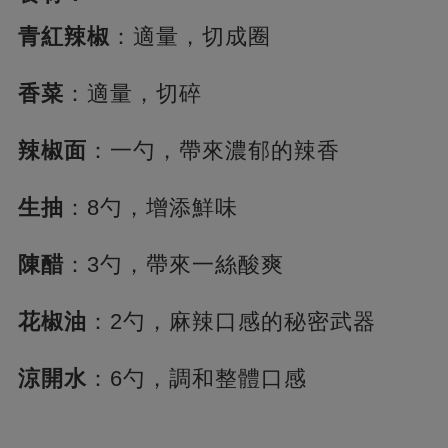
青紅辣椒
：適量，切成圈
香菜
：適量，切碎
辣椒面
：一勺，帶來濃郁的辣香
生抽
：8勺，增添鮮味
陳醋
：3勺，帶來一絲酸爽
花椒油
：2勺，麻辣口感的秘密武器
涼開水
：6勺，調和整體口感