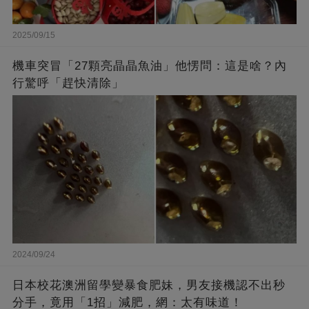
2025/09/15
機車突冒「27顆亮晶晶魚油」他愣問：這是啥？內
行驚呼「趕快清除」
2024/09/24
日本校花澳洲留學變暴食肥妹，男友接機認不出秒
分手，竟用「1招」減肥，網：太有味道！