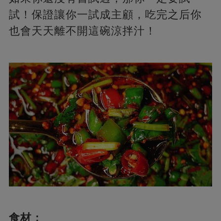
試！保證讓你一試成主顧，吃完之后你
也會天天離不開這碗涼拌汁！
食材：