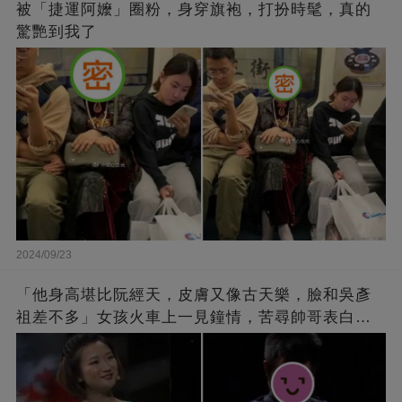
被「捷運阿嬤」圈粉，身穿旗袍，打扮時髦，真的
驚艷到我了
2024/09/23
「他身高堪比阮經天，皮膚又像古天樂，臉和吳彥
祖差不多」女孩火車上一見鐘情，苦尋帥哥表白，
最后卻尷尬不已