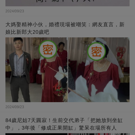
2024/09/23
大媽娶精神小伙，婚禮現場被嘲笑：網友直言，新
娘比新郎大20歲吧
2024/09/23
84歲尼姑7天圓寂！生前交代弟子「把她放到坐缸
中」，3年後「修成正果開缸」驚呆在場所有人