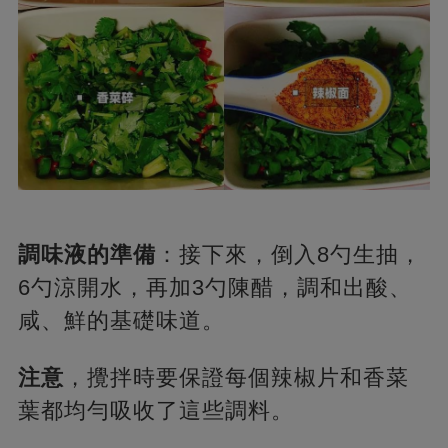
調味液的準備
：接下來，倒入8勺生抽，
6勺涼開水，再加3勺陳醋，調和出酸、
咸、鮮的基礎味道。
注意
，攪拌時要保證每個辣椒片和香菜
葉都均勻吸收了這些調料。