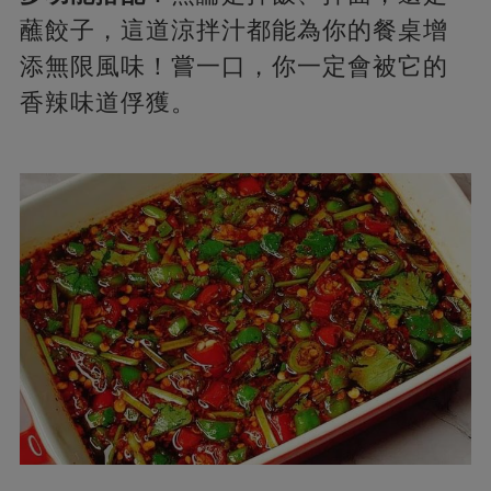
蘸餃子，這道涼拌汁都能為你的餐桌增
添無限風味！嘗一口，你一定會被它的
香辣味道俘獲。