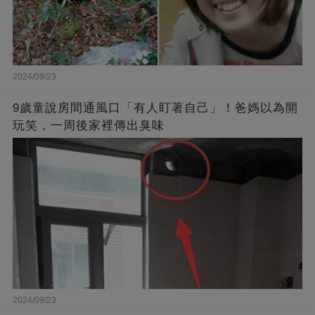
2024/09/23
9歲童說房間通風口「有人盯著自己」！爸媽以為開
玩笑，一周後家裡傳出臭味
2024/09/23