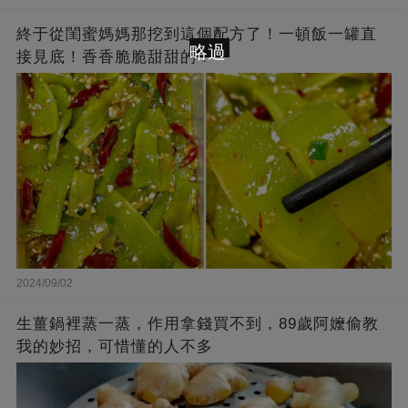
終于從閨蜜媽媽那挖到這個配方了！一頓飯一罐直
略過
接見底！香香脆脆甜甜的！
2024/09/02
生薑鍋裡蒸一蒸，作用拿錢買不到，89歲阿嬤偷教
我的妙招，可惜懂的人不多