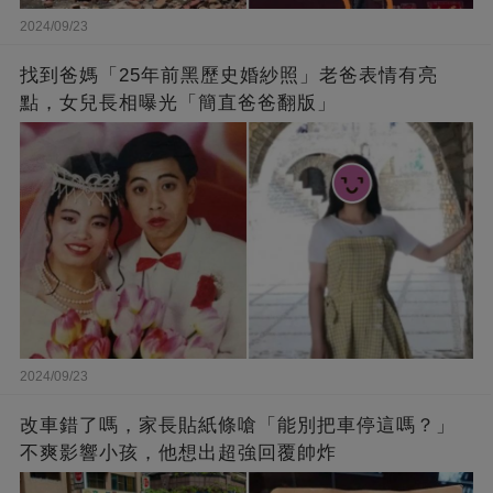
2024/09/23
找到爸媽「25年前黑歷史婚紗照」老爸表情有亮
點，女兒長相曝光「簡直爸爸翻版」
2024/09/23
改車錯了嗎，家長貼紙條嗆「能別把車停這嗎？」
不爽影響小孩，他想出超強回覆帥炸