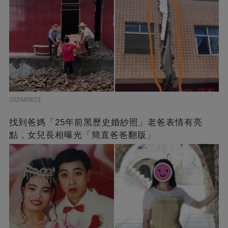
2024/09/23
找到爸媽「25年前黑歷史婚紗照」老爸表情有亮
點，女兒長相曝光「簡直爸爸翻版」