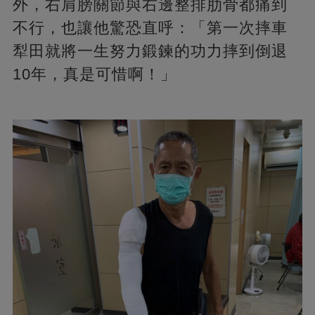
外，右肩膀關節與右邊整排肋骨都痛到
不行，也讓他驚恐直呼：「第一次摔車
犁田就將一生努力鍛鍊的功力摔到倒退
10年，真是可惜啊！」