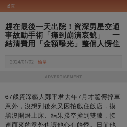
首頁
趕在最後一天出院！資深男星交通
事故動手術「痛到崩潰哀號」 一
結清費用「金額曝光」整個人愣住
2024/01/02
檢舉
ADVERTISEMENT
67歲資深藝人鄭平君去年7月才驚傳摔車
意外，沒想到後來又因拍戲住飯店，摸
黑沒開燈上床、結果撲空撞到雙膝，接
連而來的意外也讓他心有餘悸。日前他