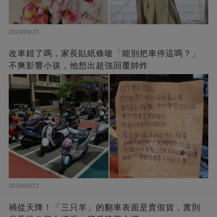
2024/09/23
改車錯了嗎，家長貼紙條嗆「能別把車停這嗎？」
不爽影響小孩，他想出超強回覆帥炸
2024/09/23
禍從天降！「三只羊」的翻車表面是賣假貨，實則