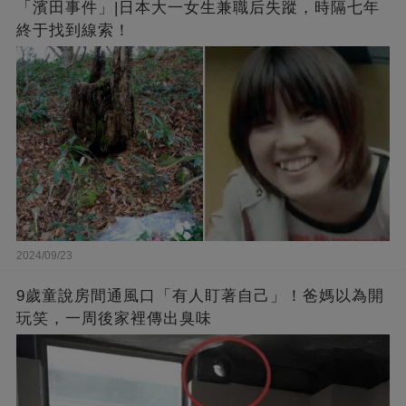
「濱田事件」|日本大一女生兼職后失蹤，時隔七年
終于找到線索！
2024/09/23
9歲童說房間通風口「有人盯著自己」！爸媽以為開
玩笑，一周後家裡傳出臭味