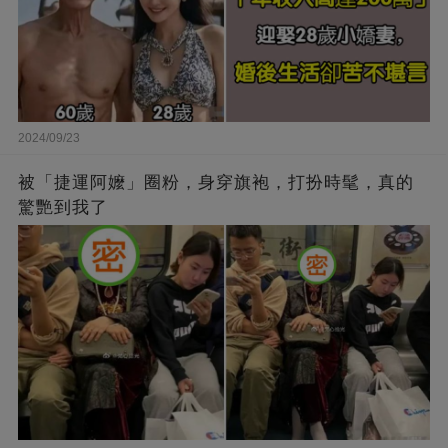
2024/09/23
被「捷運阿嬤」圈粉，身穿旗袍，打扮時髦，真的
驚艷到我了