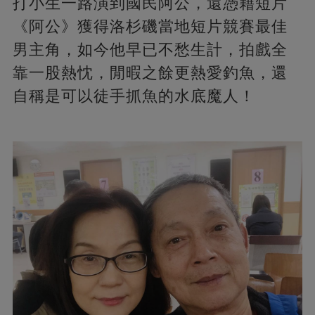
打小生一路演到國民阿公，還憑藉短片
《阿公》獲得洛杉磯當地短片競賽最佳
男主角，如今他早已不愁生計，拍戲全
靠一股熱忱，閒暇之餘更熱愛釣魚，還
自稱是可以徒手抓魚的水底魔人！