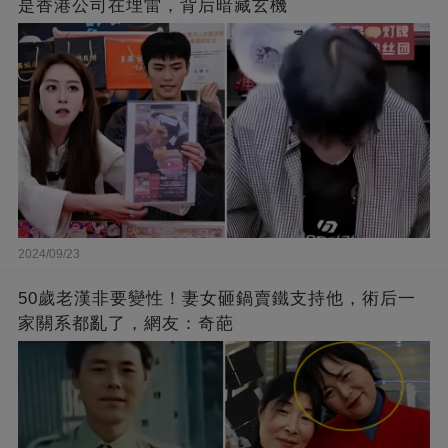
是香港公司在埋雷，背后暗藏玄機
2024/09/23
50歲老漢非要變性！妻女砸鍋賣鐵支持他，術后一
家關系都亂了，網友：奇葩