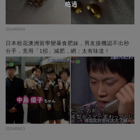
略過
2024/09/24
日本校花澳洲留學變暴食肥妹，男友接機認不出秒
分手，竟用「1招」減肥，網：太有味道！
2024/09/23