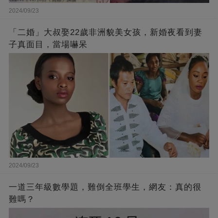
2024/09/23
「二婚」大叔娶22歲非洲貌美女孩，新婚夜看到妻
子真面目，當場嚇呆
2024/09/23
一道三年級數學題，難倒全班學生，網友：真的很
難嗎？