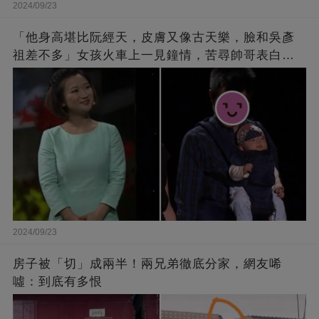
2024/09/23
「他身高堪比阮經天，皮膚又像古天樂，臉和吳彥
祖差不多」女孩火車上一見鐘情，苦尋帥哥表白，
最后卻尷尬不已
2024/09/23
房子被「切」成兩半！兩兄弟徹底分家，網友唏
噓：到底有多恨