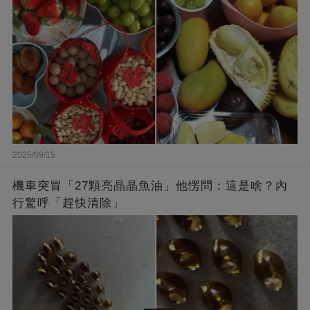
2025/09/15
機車突冒「27顆亮晶晶魚油」他愣問：這是啥？內
行驚呼「趕快清除」