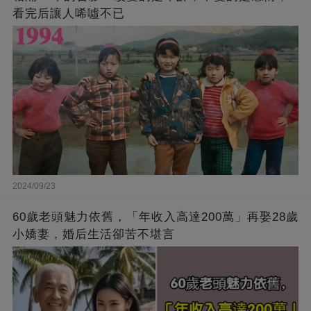
看完后讓人唏噓不已
2024/09/23
60歲老頭魅力依舊，「年收入高達200萬」再娶28歲
小嬌妻，婚后生活卻苦不堪言