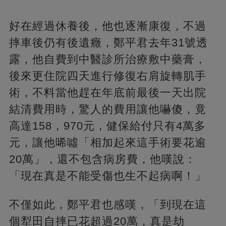
好在經過休養後，他也逐漸康復，不過
摔車後仍有後遺癥，鄭平君去年31號透
露，他自費到中醫診所治療敷中藥膏，
後來更住院四天進行修復右肩旋轉肌手
術，不料當他趕在年底前最後一天出院
結清費用時，驚人的費用讓他嚇傻，竟
高達158，970元，健保給付只有4萬多
元，讓他唏噓「相加起來這手術要花逾
20萬」，還不包含病房費，他嘆說：
「現在真是不能受傷也生不起病啊！」
不僅如此，鄭平君也感嘆，「到現在這
個犁田自摔已花超過20萬，真是劫