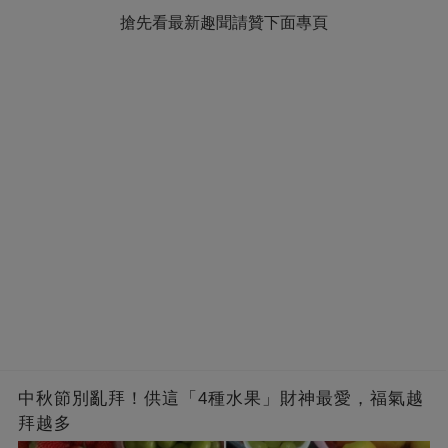
搶先看最新趣聞請贊下面專頁
中秋節別亂拜！供這「4種水果」財神最愛，福氣越
拜越多