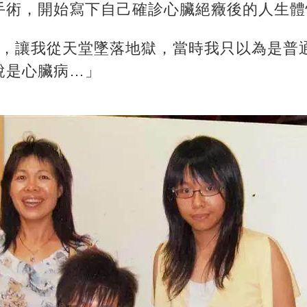
手術，開始寫下自己確診心臟絕癥後的人生體
病，讓我從天堂墜落地獄，當時我只以為是普
說是心臟病…」