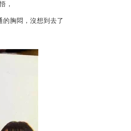
悟，
通的胸悶，沒想到去了