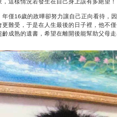
象，這樣情況若發生在自己身上該有多絕望！
，年僅16歲的政曄卻努力讓自己正向看待，
會更難受，于是在人生最後的日子裡，他不僅
超齡成熟的遺書，希望在離開後能幫助父母走