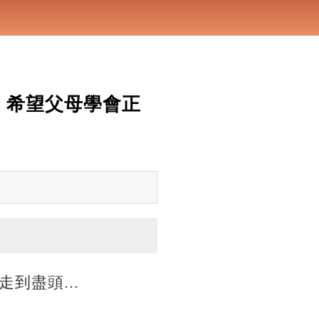
」希望父母學會正
到盡頭...