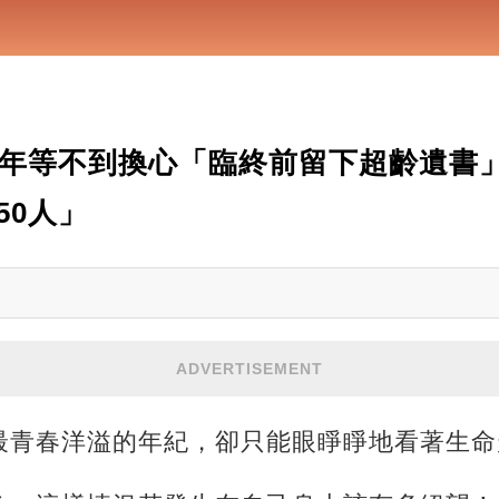
少年等不到換心「臨終前留下超齡遺書
50人」
ADVERTISEMENT
青春洋溢的年紀，卻只能眼睜睜地看著生命走