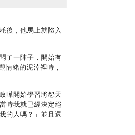
耗後，他馬上就陷入
悶了一陣子，開始有
悲觀情緒的泥淖裡時，
政曄開始學習將怨天
當時我就已經決定絕
我的人嗎？」並且還