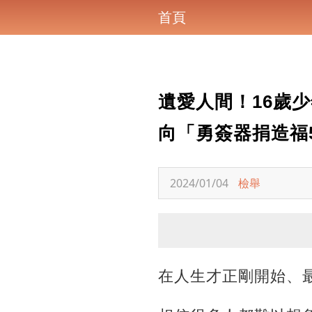
首頁
遺愛人間！16歲
向「勇簽器捐造福
2024/01/04
檢舉
在人生才正剛開始、最