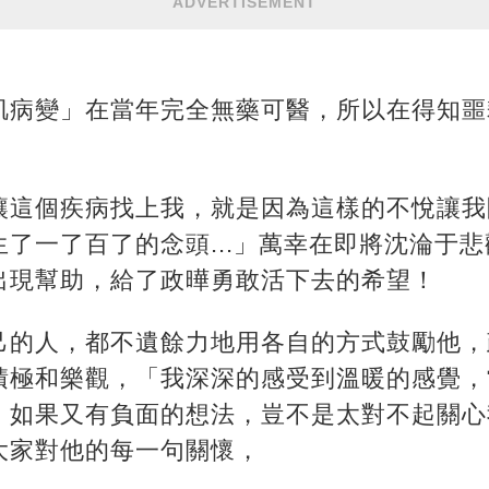
ADVERTISEMENT
肌病變」在當年完全無藥可醫，所以在得知噩
讓這個疾病找上我，就是因為這樣的不悅讓我
了一了百了的念頭...」萬幸在即將沈淪于
出現幫助，給了政曄勇敢活下去的希望！
己的人，都不遺餘力地用各自的方式鼓勵他，
積極和樂觀，「我深深的感受到溫暖的感覺，
，如果又有負面的想法，豈不是太對不起關心
大家對他的每一句關懷，