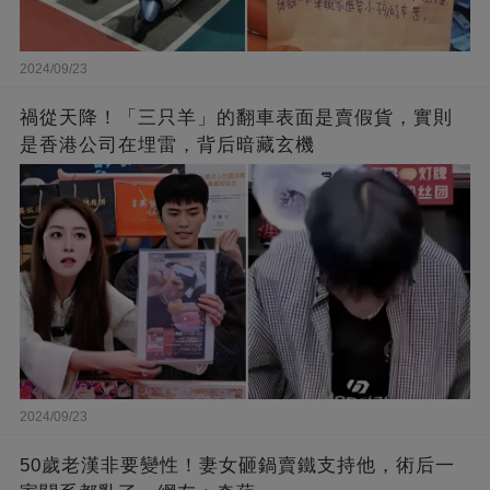
2024/09/23
禍從天降！「三只羊」的翻車表面是賣假貨，實則
是香港公司在埋雷，背后暗藏玄機
2024/09/23
50歲老漢非要變性！妻女砸鍋賣鐵支持他，術后一