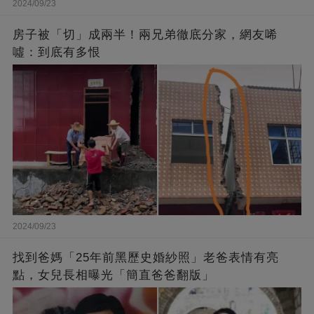
2024/09/23
房子被「切」成兩半！兩兄弟徹底分家，網友唏
噓：到底有多恨
2024/09/23
找到爸媽「25年前黑歷史婚紗照」老爸表情有亮
點，女兒長相曝光「簡直爸爸翻版」