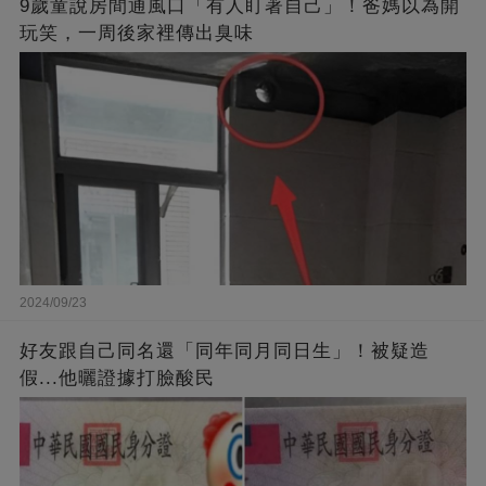
9歲童說房間通風口「有人盯著自己」！爸媽以為開
玩笑，一周後家裡傳出臭味
2024/09/23
好友跟自己同名還「同年同月同日生」！被疑造
假...他曬證據打臉酸民