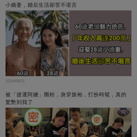
小嬌妻，婚后生活卻苦不堪言
2024/09/23
被「捷運阿嬤」圈粉，身穿旗袍，打扮時髦，真的
驚艷到我了