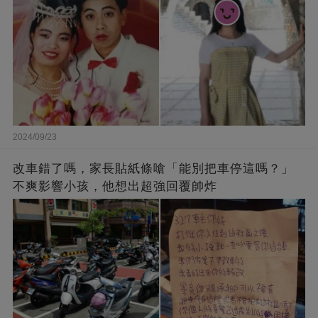
2024/09/23
改車錯了嗎，家長貼紙條嗆「能別把車停這嗎？」
不爽影響小孩，他想出超強回覆帥炸