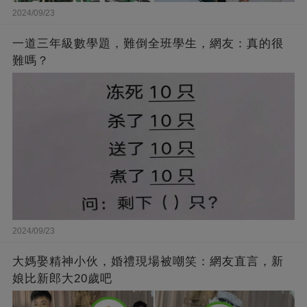
2024/09/23
一道三年級數學題，難倒全班學生，網友：真的很
難嗎？
2024/09/23
大媽娶精神小伙，婚禮現場被嘲笑：網友直言，新
娘比新郎大20歲吧