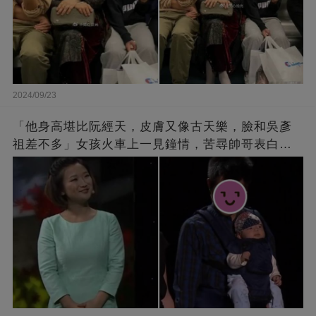
2024/09/23
「他身高堪比阮經天，皮膚又像古天樂，臉和吳彥
祖差不多」女孩火車上一見鐘情，苦尋帥哥表白，
最后卻尷尬不已