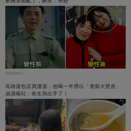
家關系都亂了，網友：奇葩
2024/09/22
高雄湯包店買濃湯，他喝一半撈出「煮膨大壁虎」
崩潰嘔吐：衛生局出手了！