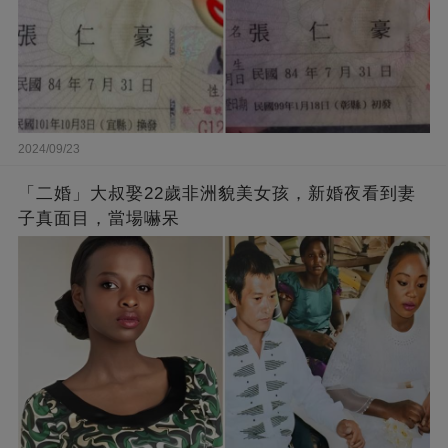
2024/09/23
「二婚」大叔娶22歲非洲貌美女孩，新婚夜看到妻
子真面目，當場嚇呆