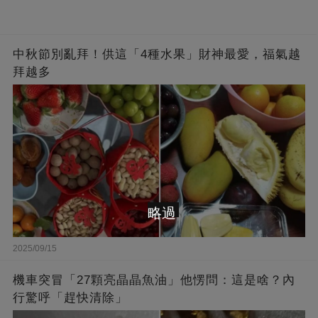
中秋節別亂拜！供這「4種水果」財神最愛，福氣越
拜越多
略過
2025/09/15
機車突冒「27顆亮晶晶魚油」他愣問：這是啥？內
行驚呼「趕快清除」