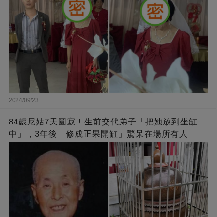
2024/09/23
84歲尼姑7天圓寂！生前交代弟子「把她放到坐缸
中」，3年後「修成正果開缸」驚呆在場所有人