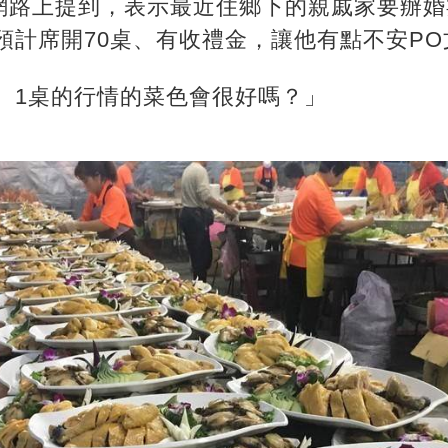
網路上提到，表示最近住鄉下的親戚家要辦婚
，預計席開70桌、有收禮金，讓他有點不安P
元）1桌的行情的菜色會很好嗎？」