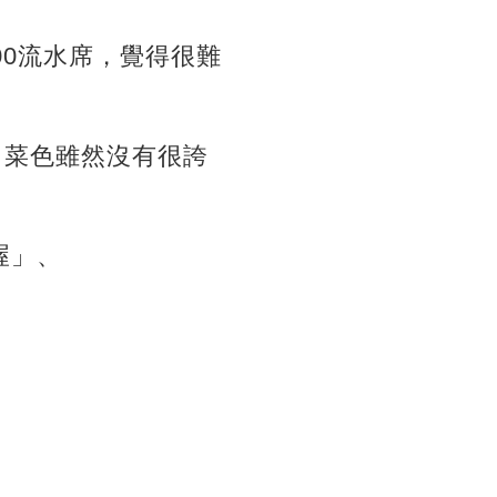
00流水席，覺得很難
，菜色雖然沒有很誇
喔」、