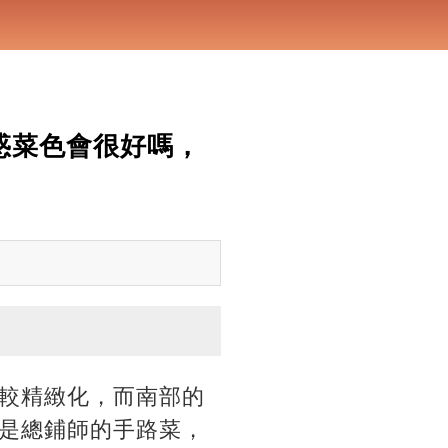
惑菜色會很好嗎，
較精緻化，而南部的
是總鋪師的手路菜，