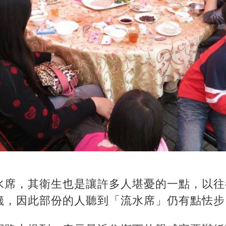
水席，其衛生也是讓許多人堪憂的一點，以往
籤，因此部份的人聽到「流水席」仍有點怯步