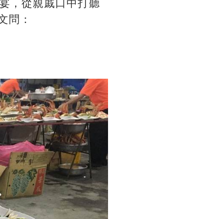
宴，從親戚口中打聽
O文問：