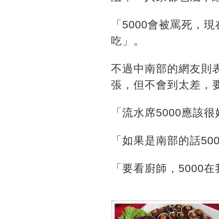
「5000會被罵死，
吃」。
不過中南部的網友則表
張，但不會到太差，
「流水席5000應該
「如果是南部的話50
「要看廚師，5000