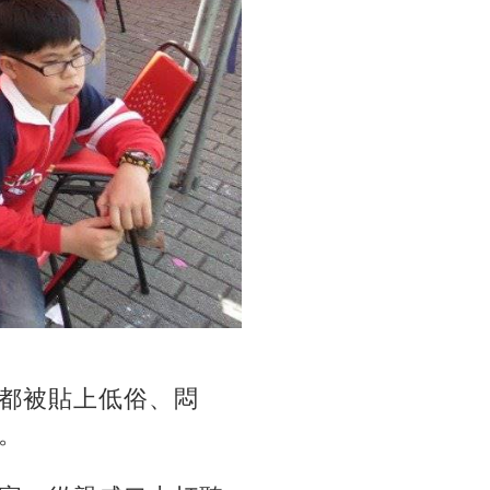
都被貼上低俗、悶
。