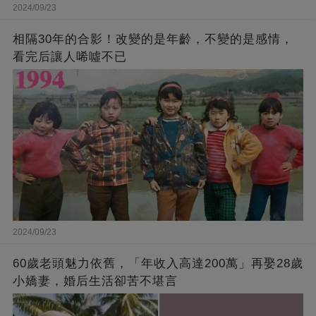
2024/09/23
相隔30年的合影！改變的是年齡，不變的是感情，
看完后讓人唏噓不已
2024/09/23
60歲老頭魅力依舊，「年收入高達200萬」再娶28歲
小嬌妻，婚后生活卻苦不堪言