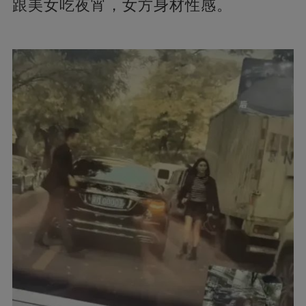
跟美女吃夜宵，女方身材性感。