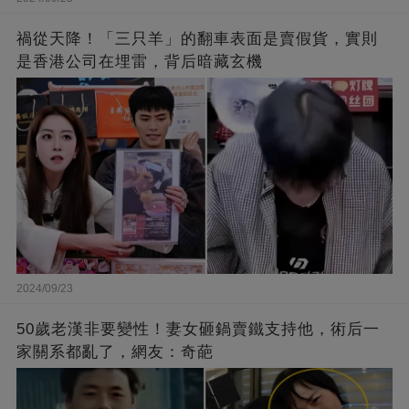
禍從天降！「三只羊」的翻車表面是賣假貨，實則
是香港公司在埋雷，背后暗藏玄機
2024/09/23
50歲老漢非要變性！妻女砸鍋賣鐵支持他，術后一
家關系都亂了，網友：奇葩