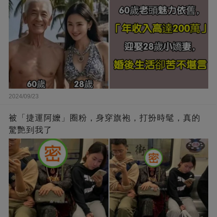
2024/09/23
被「捷運阿嬤」圈粉，身穿旗袍，打扮時髦，真的
驚艷到我了