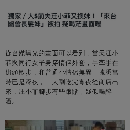
從台媒曝光的畫面可以看到，當天汪小
菲與同行女子身穿情侶外套，手牽手在
街頭散步，和普通小情侶無異。據悉當
時已是深夜，二人剛吃完宵夜從商店出
來，汪小菲腳步有些踉蹌，疑似喝醉
酒。