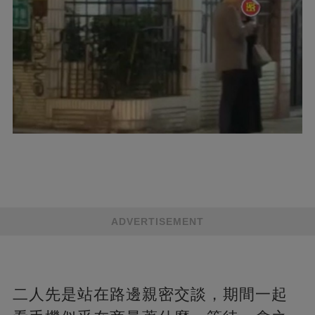
ADVERTISEMENT
二人先是站在路邊親密交談，期間一起