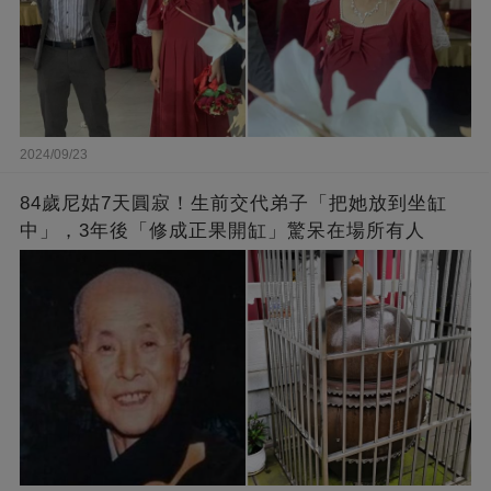
2024/09/23
84歲尼姑7天圓寂！生前交代弟子「把她放到坐缸
中」，3年後「修成正果開缸」驚呆在場所有人