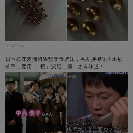
2024/09/24
日本校花澳洲留學變暴食肥妹，男友接機認不出秒
分手，竟用「1招」減肥，網：太有味道！