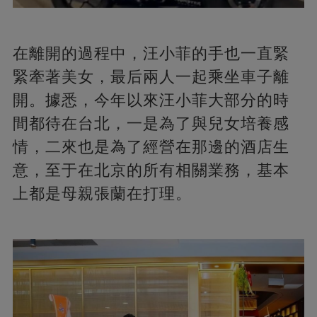
在離開的過程中，汪小菲的手也一直緊
緊牽著美女，最后兩人一起乘坐車子離
開。據悉，今年以來汪小菲大部分的時
間都待在台北，一是為了與兒女培養感
情，二來也是為了經營在那邊的酒店生
意，至于在北京的所有相關業務，基本
上都是母親張蘭在打理。