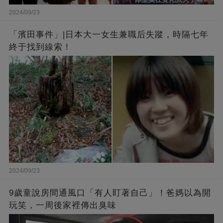
2024/09/23
「濱田事件」|日本大一女生兼職后失蹤，時隔七年
終于找到線索！
2024/09/23
9歲童說房間通風口「有人盯著自己」！爸媽以為開
玩笑，一周後家裡傳出臭味