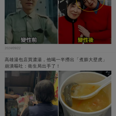
2024/09/22
高雄湯包店買濃湯，他喝一半撈出「煮膨大壁虎」
崩潰嘔吐：衛生局出手了！