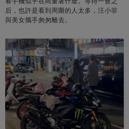
看手機似乎在商量著什麼。等待一會之
后，也許是看到周圍的人太多，汪小菲
與美女攜手匆匆離去。