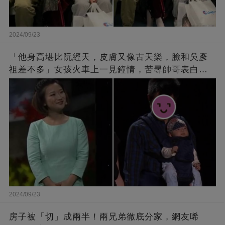
2024/09/23
「他身高堪比阮經天，皮膚又像古天樂，臉和吳彥
祖差不多」女孩火車上一見鐘情，苦尋帥哥表白，
最后卻尷尬不已
2024/09/23
房子被「切」成兩半！兩兄弟徹底分家，網友唏