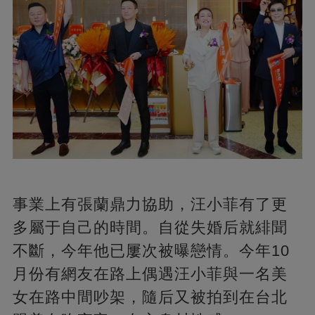
事業上有張蘭鼎力協助，汪小菲有了更
多屬于自己的時間。自從失婚后就緋聞
不斷，今年他已屢次被曝戀情。今年10
月份有網友在路上偶遇汪小菲與一名美
女在路中間吵架，隨后又被拍到在台北