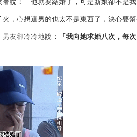
哭著說：「他就要結婚了，可是新娘卻不是我
子火，心想這男的也太不是東西了，決心要幫
，男友卻冷冷地說：
「我向她求婚八次，每次