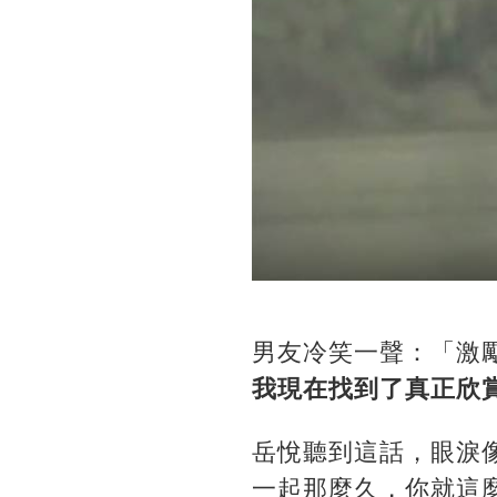
男友冷笑一聲：「激
我現在找到了真正欣
岳悅聽到這話，眼淚
一起那麼久，你就這