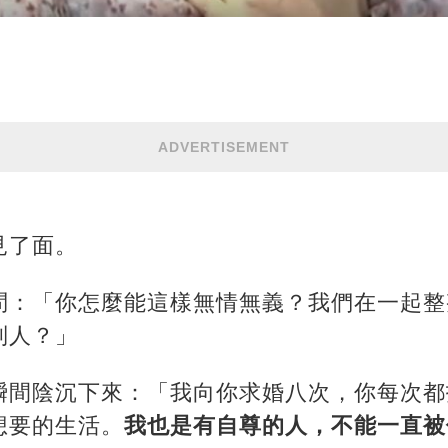
ADVERTISEMENT
見了面。
問：「你怎麼能這樣無情無義？我們在一起整
別人？」
瞬間陰沉下來：「我向你求婚八次，你每次都
想要的生活。
我也是有自尊的人，不能一直被