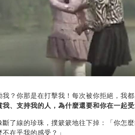
勵我？你那是在打擊我！每次被你拒絕，我都
賞我、支持我的人，為什麼還要和你在一起受
像斷了線的珍珠，撲簌簌地往下掉：「你怎麼
麼不在乎我的感受？」