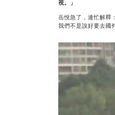
視。」
岳悅急了，連忙解釋
我們不是說好要去國