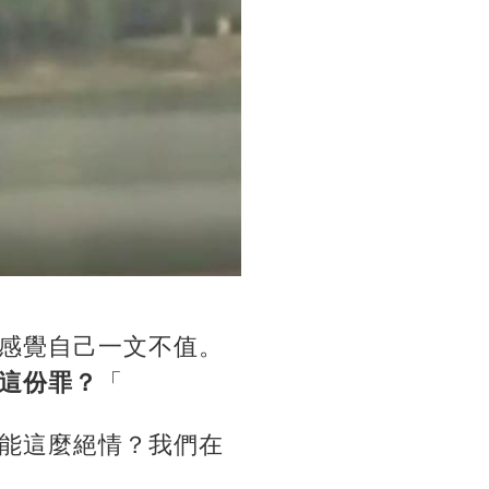
感覺自己一文不值。
這份罪？
「
能這麼絕情？我們在