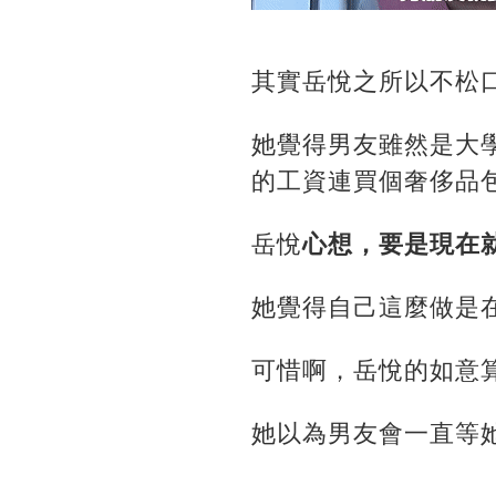
其實岳悅之所以不松
她覺得男友雖然是大
的工資連買個奢侈品
岳悅
心想，要是現在
她覺得自己這麼做是
可惜啊，岳悅的如意
她以為男友會一直等