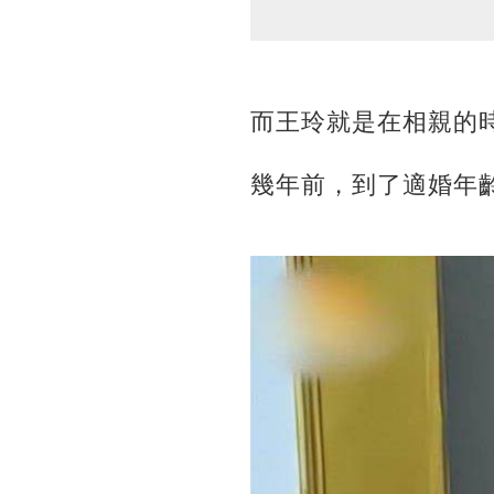
而王玲就是在相親的
幾年前，到了適婚年