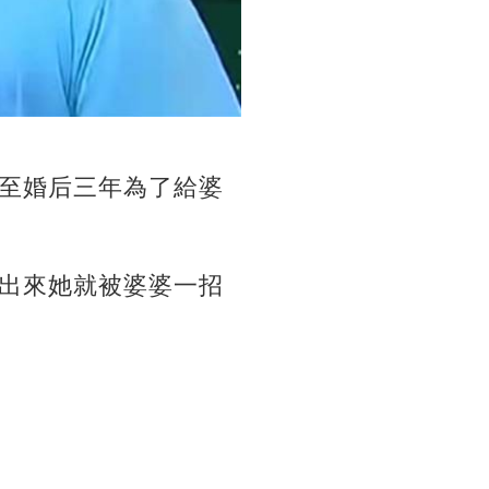
至婚后三年為了給婆
出來她就被婆婆一招