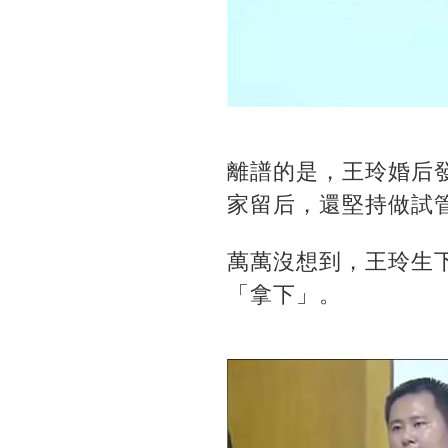
離譜的是，王玲婚后
家留后，還堅持做試
萬萬沒想到，王玲生
「拿下」。