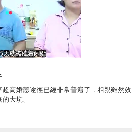
子
率超高婚戀途徑已經非常普遍了，相親雖然效
藏的大坑。