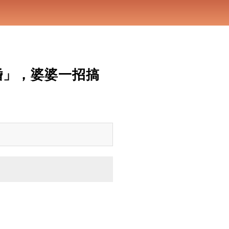
婚」，婆婆一招搞