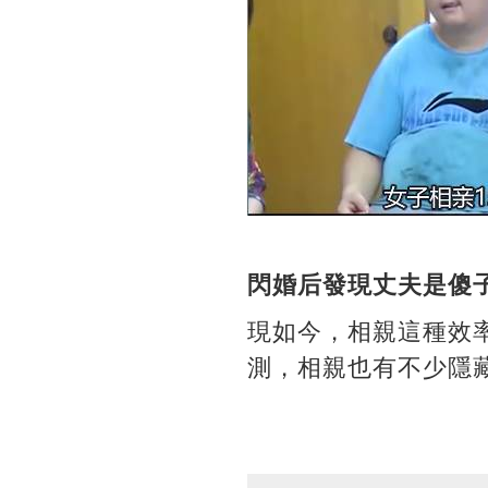
閃婚后發現丈夫是傻
現如今，相親這種效
測，相親也有不少隱