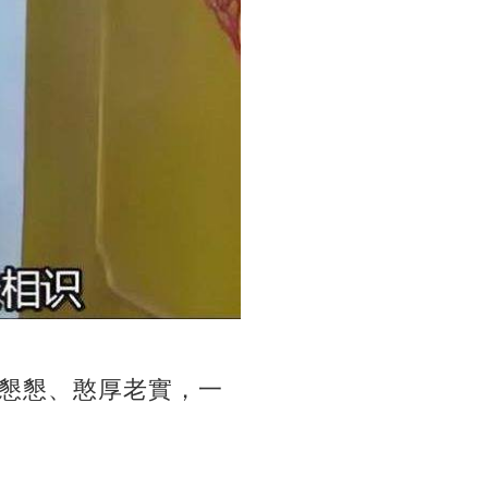
懇懇、憨厚老實，一