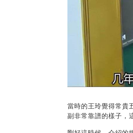
當時的王玲覺得常貴
副非常靠譜的樣子，
剛好這時候，介紹的