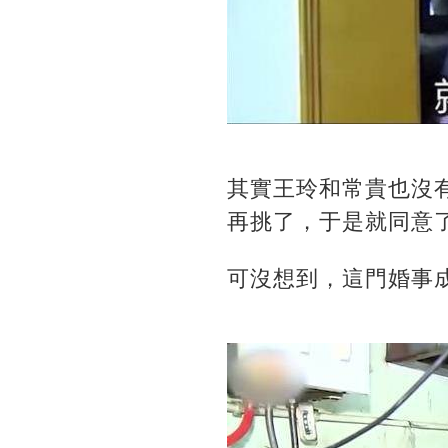
其實王玲和常貴也沒
再挑了，于是就同意
可沒想到，這門婚事