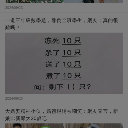
2024/09/23
一道三年級數學題，難倒全班學生，網友：真的很
難嗎？
2024/09/23
大媽娶精神小伙，婚禮現場被嘲笑：網友直言，新
娘比新郎大20歲吧