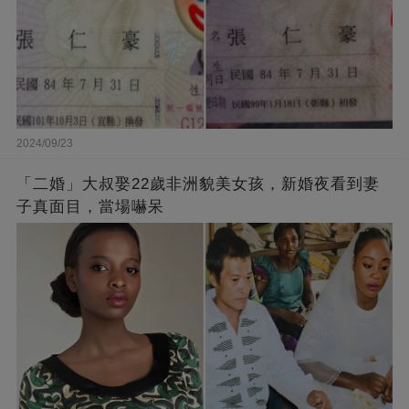
2024/09/23
「二婚」大叔娶22歲非洲貌美女孩，新婚夜看到妻
子真面目，當場嚇呆