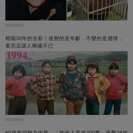
2024/09/23
相隔30年的合影！改變的是年齡，不變的是感情，
看完后讓人唏噓不已
2024/09/23
60歲老頭魅力依舊，「年收入高達200萬」再娶28歲