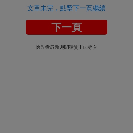
文章未完，點擊下一頁繼續
下一頁
搶先看最新趣聞請贊下面專頁