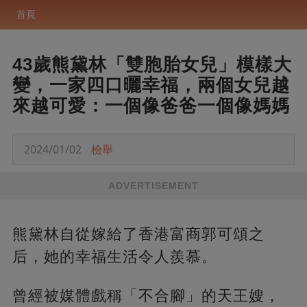
首頁
43歲熊黛林「雙胞胎女兒」模樣大
變，一家四口曬幸福，兩個女兒越
來越可愛：一個像爸爸一個像媽媽
2024/01/02
檢舉
ADVERTISEMENT
熊黛林自從嫁給了香港富商郭可頌之
后，她的幸福生活令人羨慕。
曾經被媒體戲稱「不合腳」的天王嫂，