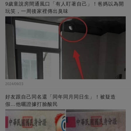
9歲童說房間通風口「有人盯著自己」！爸媽以為開
玩笑，一周後家裡傳出臭味
2024/09/23
好友跟自己同名還「同年同月同日生」！被疑造
假...他曬證據打臉酸民