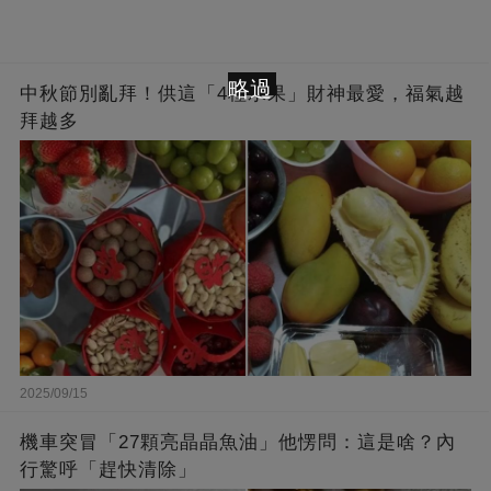
略過
中秋節別亂拜！供這「4種水果」財神最愛，福氣越
拜越多
2025/09/15
機車突冒「27顆亮晶晶魚油」他愣問：這是啥？內
行驚呼「趕快清除」