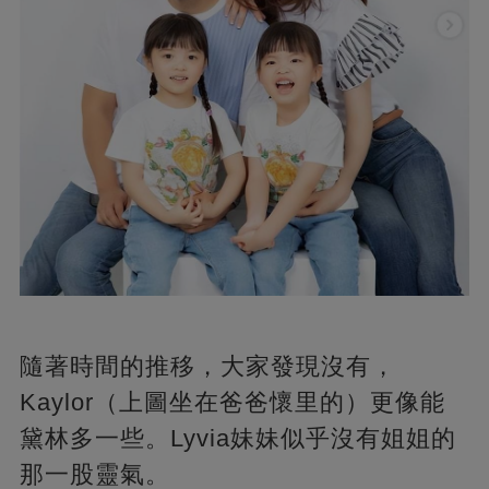
隨著時間的推移，大家發現沒有，
Kaylor（上圖坐在爸爸懷里的）更像能
黛林多一些。Lyvia妹妹似乎沒有姐姐的
那一股靈氣。