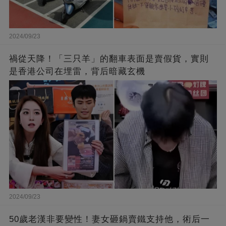
2024/09/23
禍從天降！「三只羊」的翻車表面是賣假貨，實則
是香港公司在埋雷，背后暗藏玄機
2024/09/23
50歲老漢非要變性！妻女砸鍋賣鐵支持他，術后一