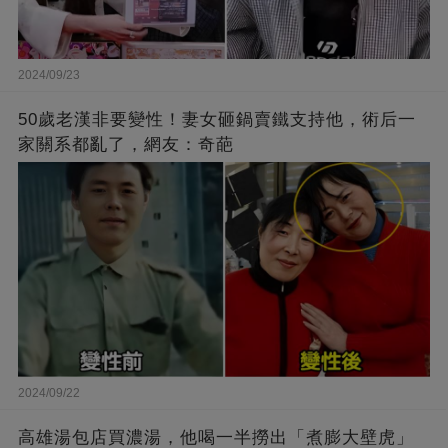
2024/09/23
50歲老漢非要變性！妻女砸鍋賣鐵支持他，術后一
家關系都亂了，網友：奇葩
2024/09/22
高雄湯包店買濃湯，他喝一半撈出「煮膨大壁虎」