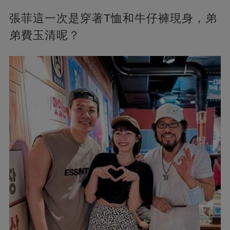
張菲這一次是穿著T恤和牛仔褲現身，弟
弟費玉清呢？