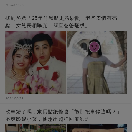
2024/09/23
找到爸媽「25年前黑歷史婚紗照」老爸表情有亮
點，女兒長相曝光「簡直爸爸翻版」
2024/09/23
改車錯了嗎，家長貼紙條嗆「能別把車停這嗎？」
不爽影響小孩，他想出超強回覆帥炸