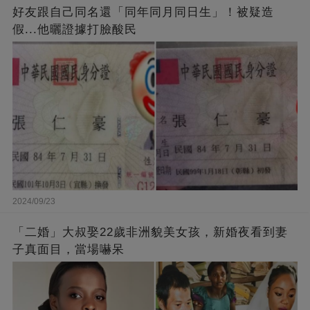
好友跟自己同名還「同年同月同日生」！被疑造
假...他曬證據打臉酸民
2024/09/23
「二婚」大叔娶22歲非洲貌美女孩，新婚夜看到妻
子真面目，當場嚇呆