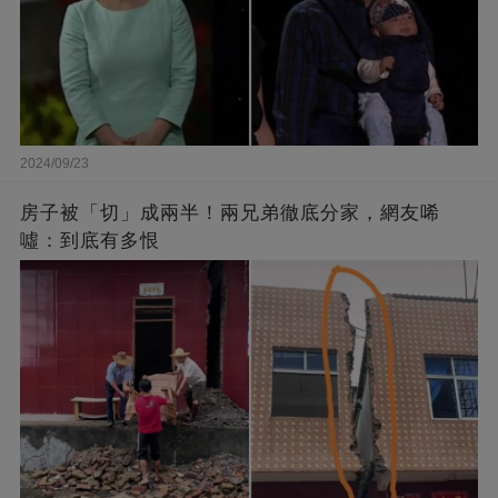
2024/09/23
房子被「切」成兩半！兩兄弟徹底分家，網友唏
噓：到底有多恨