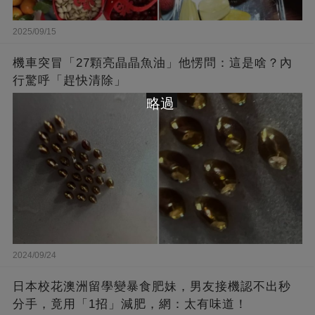
2025/09/15
機車突冒「27顆亮晶晶魚油」他愣問：這是啥？內
行驚呼「趕快清除」
略過
2024/09/24
日本校花澳洲留學變暴食肥妹，男友接機認不出秒
分手，竟用「1招」減肥，網：太有味道！