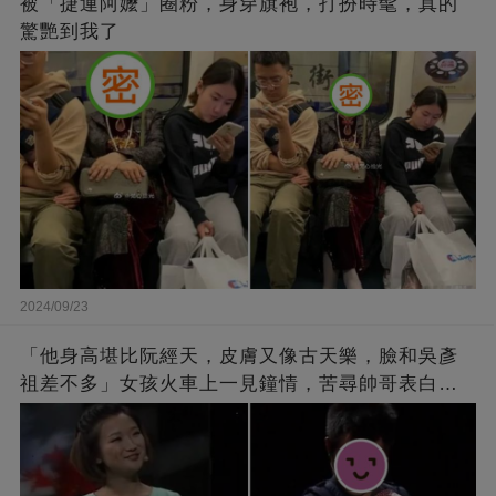
被「捷運阿嬤」圈粉，身穿旗袍，打扮時髦，真的
驚艷到我了
2024/09/23
「他身高堪比阮經天，皮膚又像古天樂，臉和吳彥
祖差不多」女孩火車上一見鐘情，苦尋帥哥表白，
最后卻尷尬不已