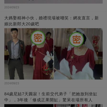
2024/09/23
大媽娶精神小伙，婚禮現場被嘲笑：網友直言，新
娘比新郎大20歲吧
2024/09/23
84歲尼姑7天圓寂！生前交代弟子「把她放到坐缸
中」，3年後「修成正果開缸」驚呆在場所有人