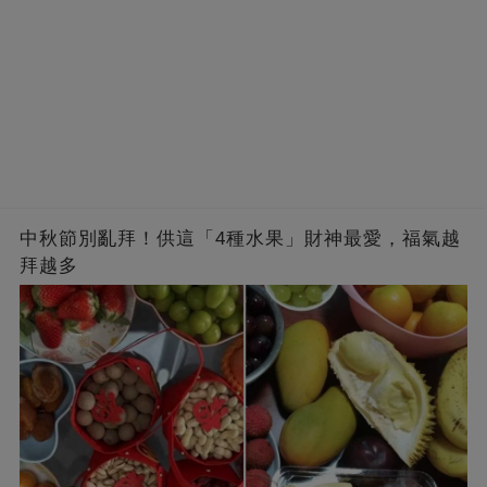
中秋節別亂拜！供這「4種水果」財神最愛，福氣越
拜越多