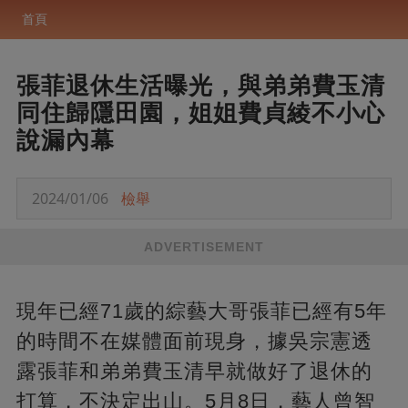
首頁
張菲退休生活曝光，與弟弟費玉清
同住歸隱田園，姐姐費貞綾不小心
說漏內幕
2024/01/06
檢舉
ADVERTISEMENT
現年已經71歲的綜藝大哥張菲已經有5年
的時間不在媒體面前現身，據吳宗憲透
露張菲和弟弟費玉清早就做好了退休的
打算，不決定出山。5月8日，藝人曾智