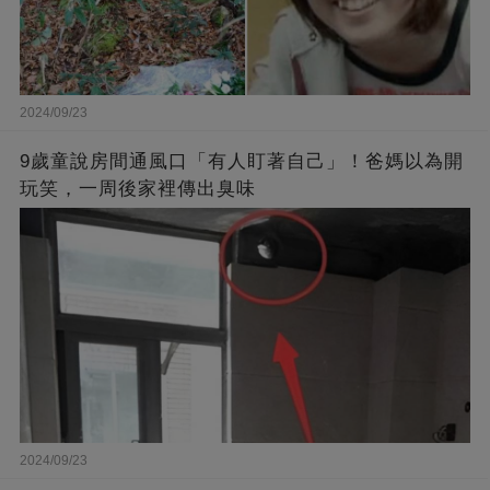
2024/09/23
9歲童說房間通風口「有人盯著自己」！爸媽以為開
玩笑，一周後家裡傳出臭味
2024/09/23