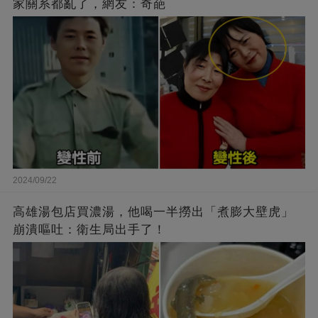
家關系都亂了，網友：奇葩
2024/09/22
高雄湯包店買濃湯，他喝一半撈出「煮膨大壁虎」
崩潰嘔吐：衛生局出手了！