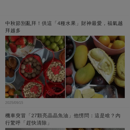
中秋節別亂拜！供這「4種水果」財神最愛，福氣越
拜越多
2025/09/15
機車突冒「27顆亮晶晶魚油」他愣問：這是啥？內
行驚呼「趕快清除」