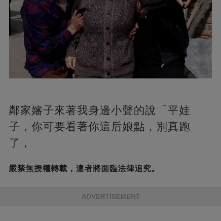
鄰家嬸子來著我身邊小聲的說「平娃
子，你可要看著你這后娘點，別真跑
了，
嚴禁無授權轉載，違者將面臨法律追究。
ADVERTISEMENT