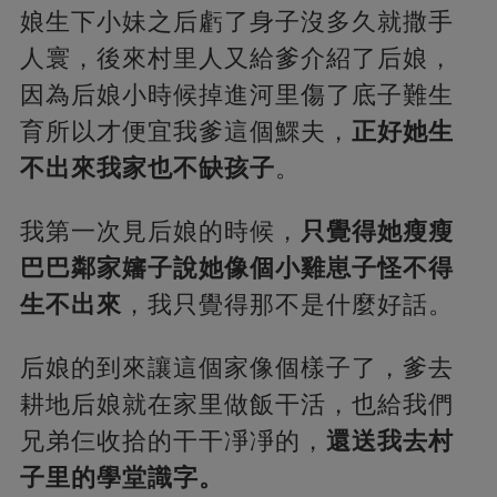
娘生下小妹之后虧了身子沒多久就撒手
人寰，後來村里人又給爹介紹了后娘，
因為后娘小時候掉進河里傷了底子難生
育所以才便宜我爹這個鰥夫，
正好她生
不出來我家也不缺孩子
。
我第一次見后娘的時候，
只覺得她瘦瘦
巴巴鄰家嬸子說她像個小雞崽子怪不得
生不出來
，我只覺得那不是什麼好話。
后娘的到來讓這個家像個樣子了，爹去
耕地后娘就在家里做飯干活，也給我們
兄弟仨收拾的干干凈凈的，
還送我去村
子里的學堂識字。