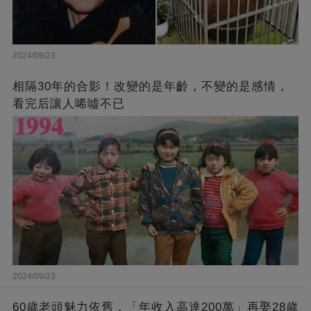
2024/09/23
相隔30年的合影！改變的是年齡，不變的是感情，
看完后讓人唏噓不已
2024/09/23
60歲老頭魅力依舊，「年收入高達200萬」再娶28歲