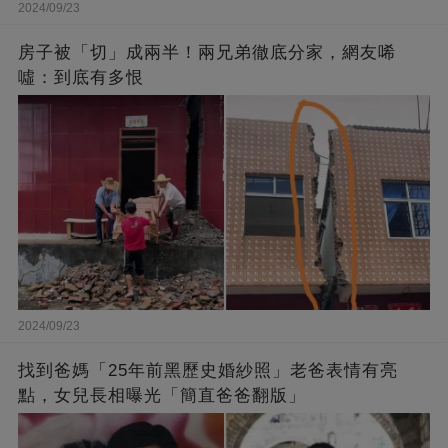
2024/09/23
房子被「切」成兩半！兩兄弟徹底分家，網友唏
噓：到底有多恨
2024/09/23
找到爸媽「25年前黑歷史婚紗照」老爸表情有亮
點，女兒長相曝光「簡直爸爸翻版」