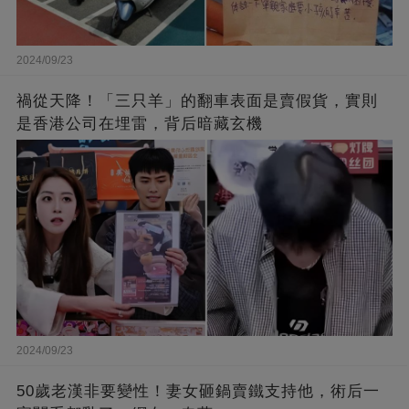
2024/09/23
禍從天降！「三只羊」的翻車表面是賣假貨，實則
是香港公司在埋雷，背后暗藏玄機
2024/09/23
50歲老漢非要變性！妻女砸鍋賣鐵支持他，術后一