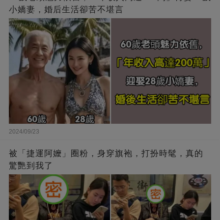
小嬌妻，婚后生活卻苦不堪言
2024/09/23
被「捷運阿嬤」圈粉，身穿旗袍，打扮時髦，真的
驚艷到我了