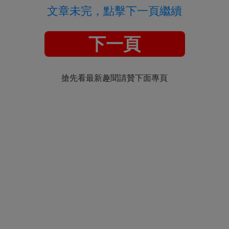
文章未完，點擊下一頁繼續
下一頁
搶先看最新趣聞請贊下面專頁