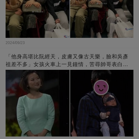
2024/09/23
「他身高堪比阮經天，皮膚又像古天樂，臉和吳彥
祖差不多」女孩火車上一見鐘情，苦尋帥哥表白，
最后卻尷尬不已