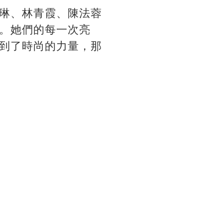
琳、林青霞、陳法蓉
。她們的每一次亮
到了時尚的力量，那