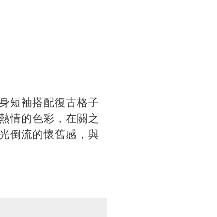
身短袖搭配復古格子
熱情的色彩，在關之
光倒流的懷舊感，與