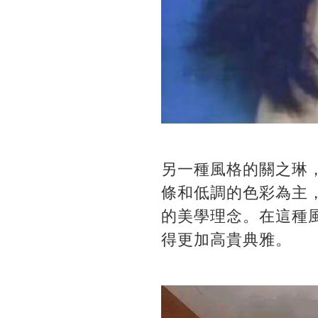
另一種風格的關之琳
條和低調的色彩為主
的美學理念。在這種
得更加高貴典雅。