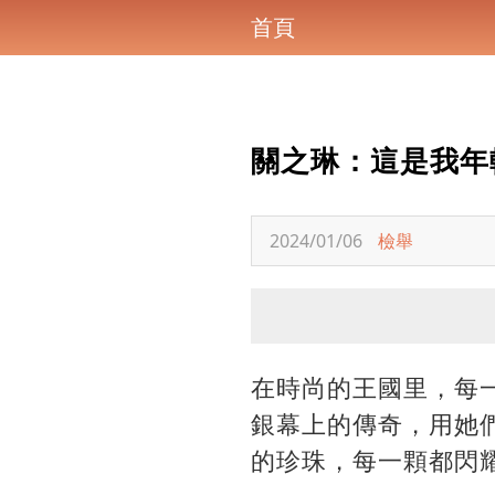
首頁
關之琳：這是我年
2024/01/06
檢舉
在時尚的王國里，每
銀幕上的傳奇，用她
的珍珠，每一顆都閃