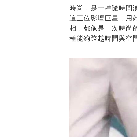
時尚，是一種隨時間
這三位影壇巨星，用
相，都像是一次時尚
種能夠跨越時間與空