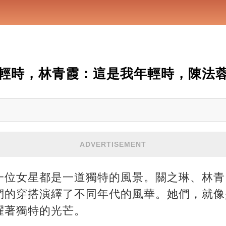
輕時，林青霞：這是我年輕時，陳法
ADVERTISEMENT
一位女星都是一道獨特的風景。關之琳、林青
們的穿搭演繹了不同年代的風華。她們，就像
耀著獨特的光芒。