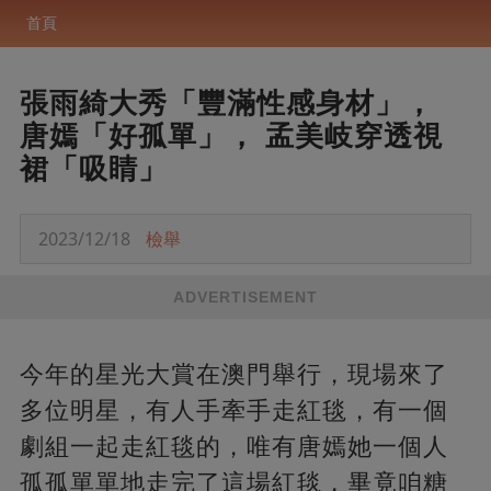
首頁
張雨綺大秀「豐滿性感身材」，
唐嫣「好孤單」， 孟美岐穿透視
裙「吸睛」
2023/12/18
檢舉
ADVERTISEMENT
今年的星光大賞在澳門舉行，現場來了
多位明星，有人手牽手走紅毯，有一個
劇組一起走紅毯的，唯有唐嫣她一個人
孤孤單單地走完了這場紅毯，畢竟咱糖