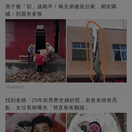
房子被「切」成兩半！兩兄弟徹底分家，網友唏
噓：到底有多恨
2024/09/23
找到爸媽「25年前黑歷史婚紗照」老爸表情有亮
點，女兒長相曝光「簡直爸爸翻版」