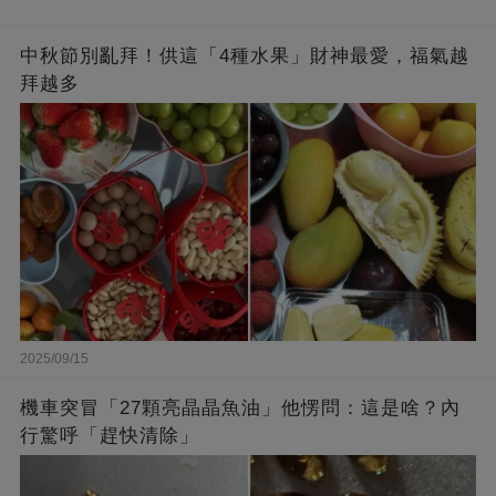
中秋節別亂拜！供這「4種水果」財神最愛，福氣越
拜越多
2025/09/15
機車突冒「27顆亮晶晶魚油」他愣問：這是啥？內
行驚呼「趕快清除」