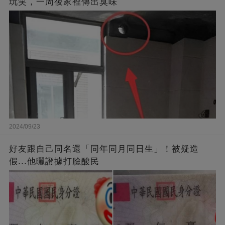
玩笑，一周後家裡傳出臭味
2024/09/23
好友跟自己同名還「同年同月同日生」！被疑造
假...他曬證據打臉酸民