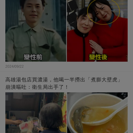
2024/09/22
高雄湯包店買濃湯，他喝一半撈出「煮膨大壁虎」
崩潰嘔吐：衛生局出手了！