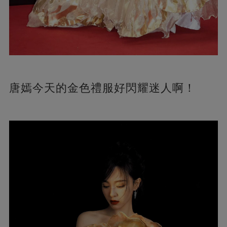
唐嫣今天的金色禮服好閃耀迷人啊！