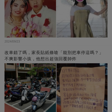
2024/09/23
改車錯了嗎，家長貼紙條嗆「能別把車停這嗎？」
不爽影響小孩，他想出超強回覆帥炸