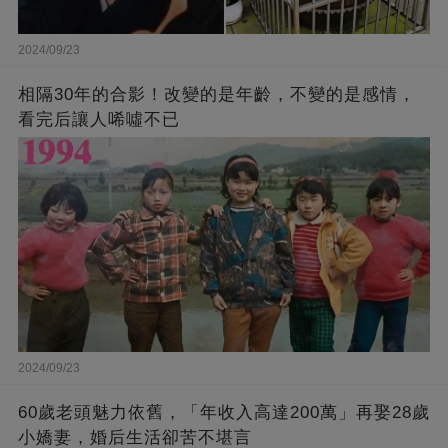
2024/09/23
相隔30年的合影！改變的是年齡，不變的是感情，
看完后讓人唏噓不已
2024/09/23
60歲老頭魅力依舊，「年收入高達200萬」再娶28歲
小嬌妻，婚后生活卻苦不堪言