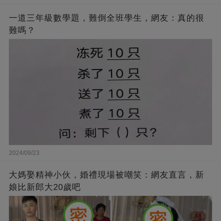
一道三年級數學題，難倒全班學生，網友：真的很
難嗎？
2024/09/23
大媽娶精神小伙，婚禮現場被嘲笑：網友直言，新
娘比新郎大20歲吧