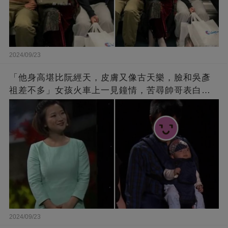
2024/09/23
「他身高堪比阮經天，皮膚又像古天樂，臉和吳彥
祖差不多」女孩火車上一見鐘情，苦尋帥哥表白，
最后卻尷尬不已
2024/09/23