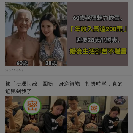
2024/09/23
被「捷運阿嬤」圈粉，身穿旗袍，打扮時髦，真的
驚艷到我了