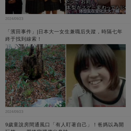
2024/09/23
「濱田事件」|日本大一女生兼職后失蹤，時隔七年
終于找到線索！
2024/09/23
9歲童說房間通風口「有人盯著自己」！爸媽以為開