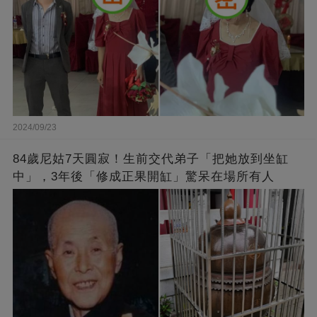
2024/09/23
84歲尼姑7天圓寂！生前交代弟子「把她放到坐缸
中」，3年後「修成正果開缸」驚呆在場所有人