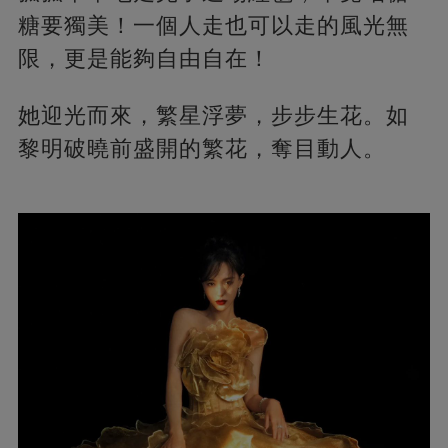
糖要獨美！一個人走也可以走的風光無
限，更是能夠自由自在！
她迎光而來，繁星浮夢，步步生花。如
黎明破曉前盛開的繁花，奪目動人。