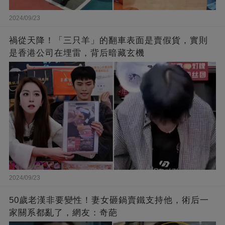
2024/09/23
禍從天降！「三只羊」的翻車表面是賣假貨，實則
是香港公司在埋雷，背后暗藏玄機
2024/09/23
50歲老漢非要變性！妻女砸鍋賣鐵支持他，術后一
家關系都亂了，網友：奇葩