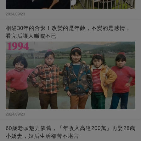
2024/09/23
相隔30年的合影！改變的是年齡，不變的是感情，
看完后讓人唏噓不已
2024/09/23
60歲老頭魅力依舊，「年收入高達200萬」再娶28歲
小嬌妻，婚后生活卻苦不堪言