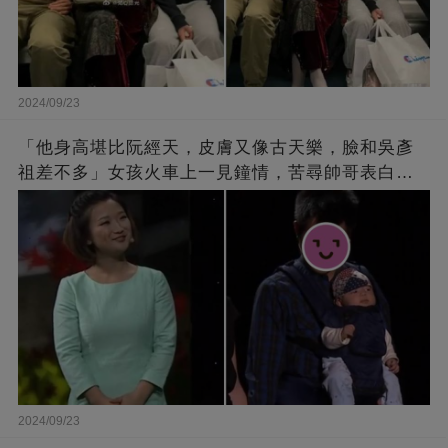
2024/09/23
「他身高堪比阮經天，皮膚又像古天樂，臉和吳彥
祖差不多」女孩火車上一見鐘情，苦尋帥哥表白，
最后卻尷尬不已
2024/09/23