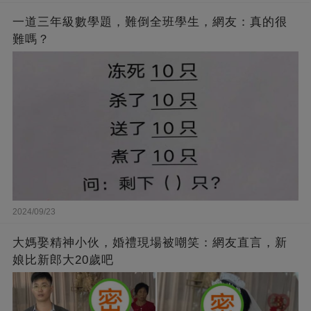
一道三年級數學題，難倒全班學生，網友：真的很
難嗎？
2024/09/23
大媽娶精神小伙，婚禮現場被嘲笑：網友直言，新
娘比新郎大20歲吧