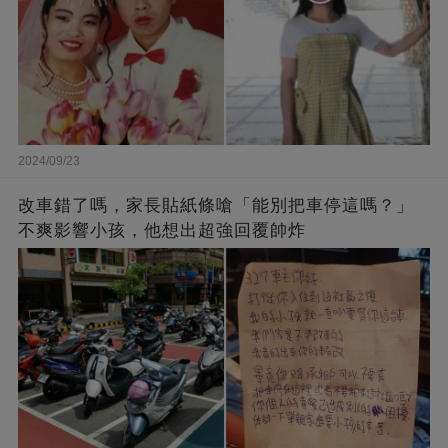
2024/09/23
改車錯了嗎，家長貼紙條嗆「能別把車停這嗎？」
不爽影響小孩，他想出超強回覆帥炸