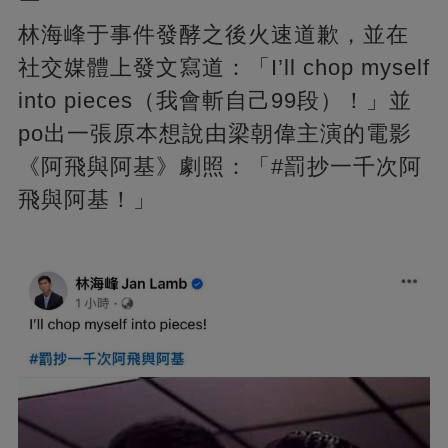
林海峰于事件發酵之後火速道歉，並在
社交媒體上發文寫道：「I’ll chop myself
into pieces（我會斬自己99段）！」並
po出一張原本想說由梁朝偉主演的電影
《阿飛與阿基》劇照：「#罰抄一千次阿
飛與阿基！」