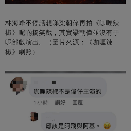
林海峰不停話想睇梁朝偉再拍《咖喱辣
椒》呢啲搞笑戲，其實梁朝偉並沒有于
呢部戲演出。（圖片來源：《咖喱辣
椒》劇照）