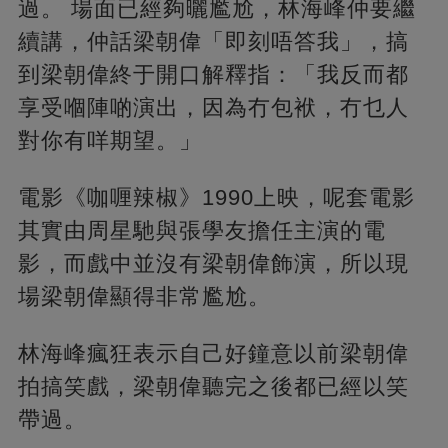
過。 場面已經夠曬尷尬，林海峰仲要繼
續講，仲話梁朝偉「即刻唔答我」，搞
到梁朝偉終于開口解釋指：「我反而都
享受嗰陣啲演出，因為冇包袱，冇乜人
對你有咩期望。」
電影《咖喱辣椒》1990上映，呢套電影
其實由周星馳與張學友擔任主演的電
影，而戲中並沒有梁朝偉飾演，所以現
場梁朝偉顯得非常尷尬。
林海峰瘋狂表示自己好鐘意以前梁朝偉
拍搞笑戲，梁朝偉聽完之後都已經以笑
帶過。