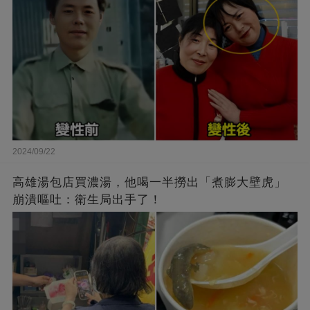
2024/09/22
高雄湯包店買濃湯，他喝一半撈出「煮膨大壁虎」
崩潰嘔吐：衛生局出手了！