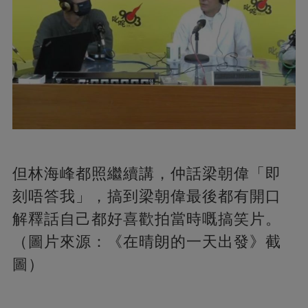
但林海峰都照繼續講，仲話梁朝偉「即
刻唔答我」，搞到梁朝偉最後都有開口
解釋話自己都好喜歡拍當時嘅搞笑片。
（圖片來源：《在晴朗的一天出發》截
圖）