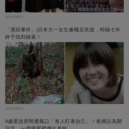
2024/09/23
「濱田事件」|日本大一女生兼職后失蹤，時隔七年
終于找到線索！
2024/09/23
9歲童說房間通風口「有人盯著自己」！爸媽以為開
玩笑，一周後家裡傳出臭味