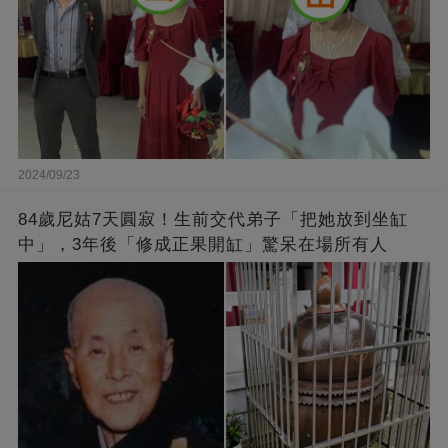
2024/09/23
84歲尼姑7天圓寂！生前交代弟子「把她放到坐缸
中」，3年後「修成正果開缸」驚呆在場所有人