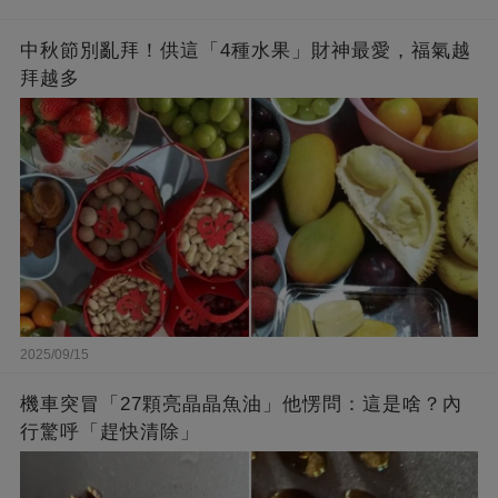
中秋節別亂拜！供這「4種水果」財神最愛，福氣越
拜越多
2025/09/15
機車突冒「27顆亮晶晶魚油」他愣問：這是啥？內
行驚呼「趕快清除」