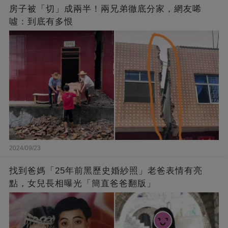
房子被「切」成兩半！兩兄弟徹底分家，網友唏
噓：到底有多恨
2024/09/23
找到爸媽「25年前黑歷史婚紗照」老爸表情有亮
點，女兒長相曝光「簡直爸爸翻版」