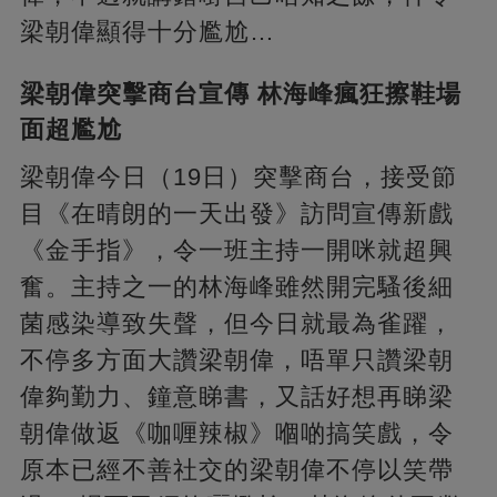
梁朝偉顯得十分尷尬…
梁朝偉突擊商台宣傳 林海峰瘋狂擦鞋場
面超尷尬
梁朝偉今日（19日）突擊商台，接受節
目《在晴朗的一天出發》訪問宣傳新戲
《金手指》，令一班主持一開咪就超興
奮。主持之一的林海峰雖然開完騷後細
菌感染導致失聲，但今日就最為雀躍，
不停多方面大讚梁朝偉，唔單只讚梁朝
偉夠勤力、鐘意睇書，又話好想再睇梁
朝偉做返《咖喱辣椒》嗰啲搞笑戲，令
原本已經不善社交的梁朝偉不停以笑帶