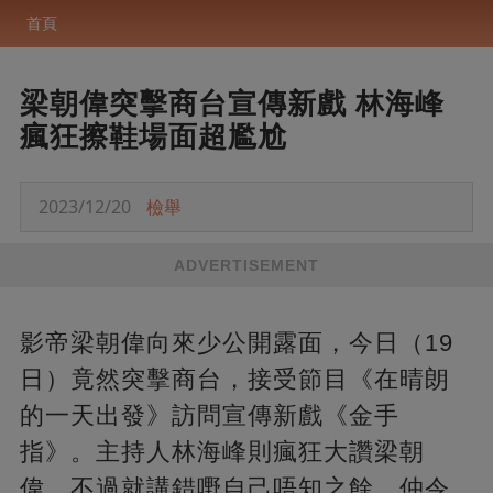
首頁
梁朝偉突擊商台宣傳新戲 林海峰
瘋狂擦鞋場面超尷尬
2023/12/20
檢舉
ADVERTISEMENT
影帝梁朝偉向來少公開露面，今日（19
日）竟然突擊商台，接受節目《在晴朗
的一天出發》訪問宣傳新戲《金手
指》。主持人林海峰則瘋狂大讚梁朝
偉，不過就講錯嘢自己唔知之餘，仲令