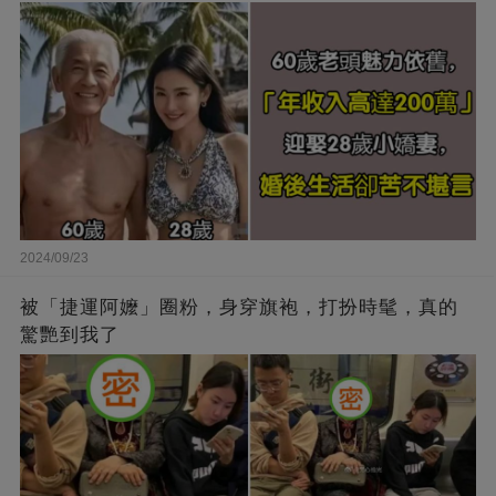
2024/09/23
被「捷運阿嬤」圈粉，身穿旗袍，打扮時髦，真的
驚艷到我了