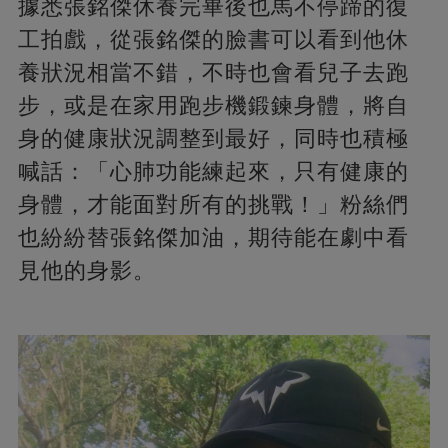
據悉張銘傑休養完畢後也馬不停蹄的復
工拍戲，從張銘傑的臉書可以看到他休
養狀況相當不錯，不時也會看兒子去跑
步，或是在家用跑步機鍛鍊身體，將自
身的健康狀況調整到最好，同時也積極
喊話：「心肺功能練起來，只有健康的
身體，才能面對所有的挑戰！」粉絲們
也紛紛替張銘傑加油，期待能在劇中看
見他的身影。