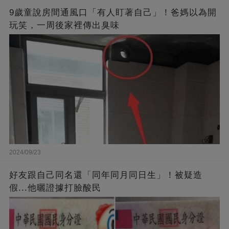
9歲童說房間通風口「有人盯著自己」！爸媽以為開
玩笑，一周後家裡傳出臭味
2024/09/23
好友跟自己同名還「同年同月同日生」！被疑造
假...他曬證據打臉酸民