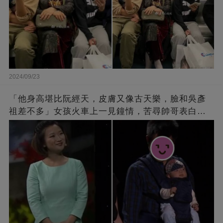
2024/09/23
「他身高堪比阮經天，皮膚又像古天樂，臉和吳彥
祖差不多」女孩火車上一見鐘情，苦尋帥哥表白，
最后卻尷尬不已