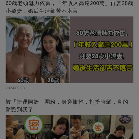
60歲老頭魅力依舊，「年收入高達200萬」再娶28歲
小嬌妻，婚后生活卻苦不堪言
2024/09/23
被「捷運阿嬤」圈粉，身穿旗袍，打扮時髦，真的
驚艷到我了