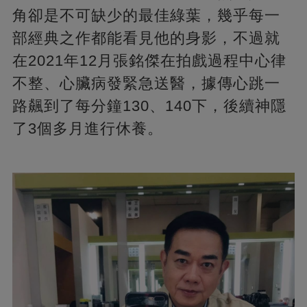
角卻是不可缺少的最佳綠葉，幾乎每一
部經典之作都能看見他的身影，不過就
在2021年12月張銘傑在拍戲過程中心律
不整、心臟病發緊急送醫，據傳心跳一
路飆到了每分鐘130、140下，後續神隱
了3個多月進行休養。