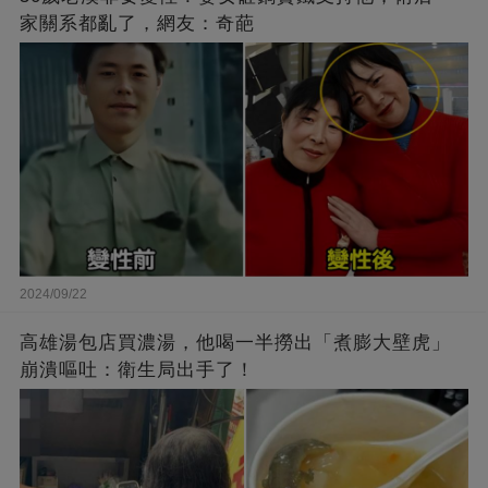
家關系都亂了，網友：奇葩
2024/09/22
高雄湯包店買濃湯，他喝一半撈出「煮膨大壁虎」
崩潰嘔吐：衛生局出手了！