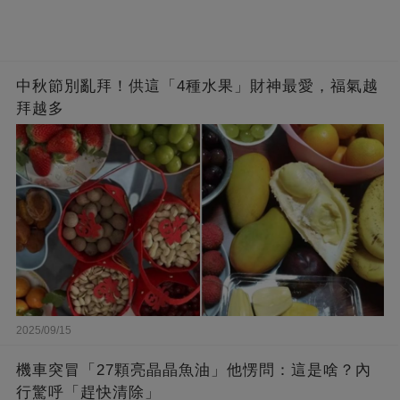
中秋節別亂拜！供這「4種水果」財神最愛，福氣越
拜越多
2025/09/15
機車突冒「27顆亮晶晶魚油」他愣問：這是啥？內
行驚呼「趕快清除」