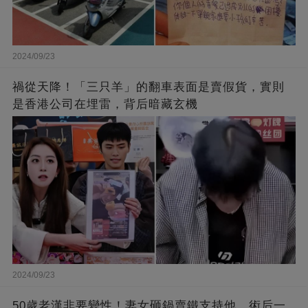
2024/09/23
禍從天降！「三只羊」的翻車表面是賣假貨，實則
是香港公司在埋雷，背后暗藏玄機
2024/09/23
50歲老漢非要變性！妻女砸鍋賣鐵支持他，術后一