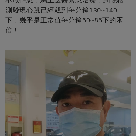
不敢輕忽，馬上送醫緊急治療，到院檢
測發現心跳已經飆到每分鐘130~140
下，幾乎是正常值每分鐘60~85下的兩
倍！