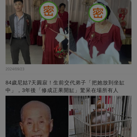
2024/09/23
84歲尼姑7天圓寂！生前交代弟子「把她放到坐缸
中」，3年後「修成正果開缸」驚呆在場所有人