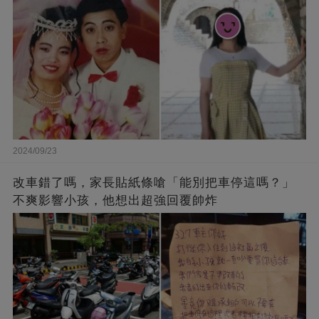
2024/09/23
改車錯了嗎，家長貼紙條嗆「能別把車停這嗎？」
不爽影響小孩，他想出超強回覆帥炸