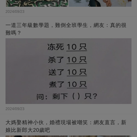
2024/09/23
一道三年級數學題，難倒全班學生，網友：真的很
難嗎？
2024/09/23
大媽娶精神小伙，婚禮現場被嘲笑：網友直言，新
娘比新郎大20歲吧