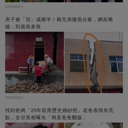
2024/09/23
房子被「切」成兩半！兩兄弟徹底分家，網友唏
噓：到底有多恨
2024/09/23
找到爸媽「25年前黑歷史婚紗照」老爸表情有亮
點，女兒長相曝光「簡直爸爸翻版」