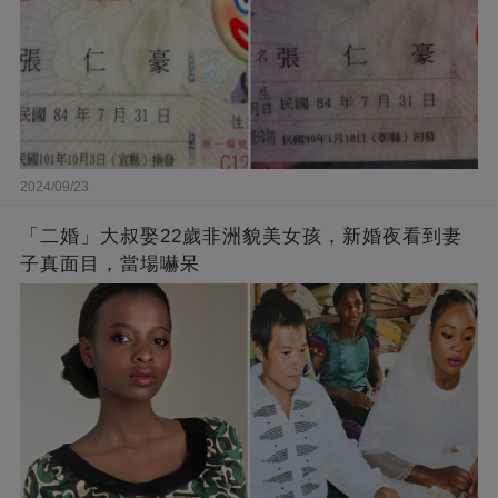
2024/09/23
「二婚」大叔娶22歲非洲貌美女孩，新婚夜看到妻
子真面目，當場嚇呆