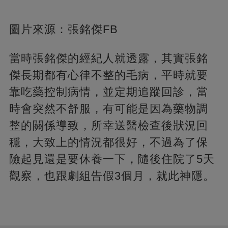
圖片來源：張銘傑FB
當時張銘傑的經紀人就透露，其實張銘
傑長期都有心律不整的毛病，平時就要
靠吃藥控制病情，並定期追蹤回診，當
時會突然不舒服，有可能是因為藥物調
整的關係導致，所幸送醫檢查後狀況回
穩，大致上的情況都很好，不過為了保
險起見還是要休養一下，隨後住院了5天
觀察，也跟劇組告假3個月，就此神隱。