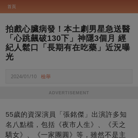
首頁
拍戲心臟病發！本土劇男星急送醫
「心跳飆破130下」神隱3個月 經
紀人鬆口「長期有在吃藥」近況曝
光
2024/01/10
檢舉
ADVERTISEMENT
55歲的資深演員「張銘傑」出演許多知
名八點檔，包括《夜市人生》、《天之
驕女》、《一家團圓》等，雖然不是主