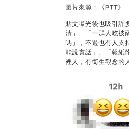
圖片來源：《PTT》
貼文曝光後也吸引許
清」、「一群人吃披
嗎」，不過也有人支
能說實話」、「報紙
裡人，有衛生觀念的