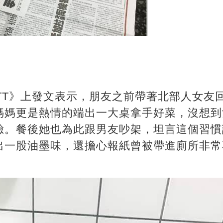
TT》上發文表示，朋友之前帶著北部人女友
媽媽更是熱情的端出一大桌拿手好菜，沒想到
臉。餐後她也為此跟男友吵架，坦言這個習慣
出一股油墨味，還擔心報紙曾被帶進廁所非常