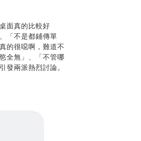
桌面真的比較好
、「不是都鋪傳單
真的很噁啊，難道不
慾全無」、「不管哪
引發兩派熱烈討論。