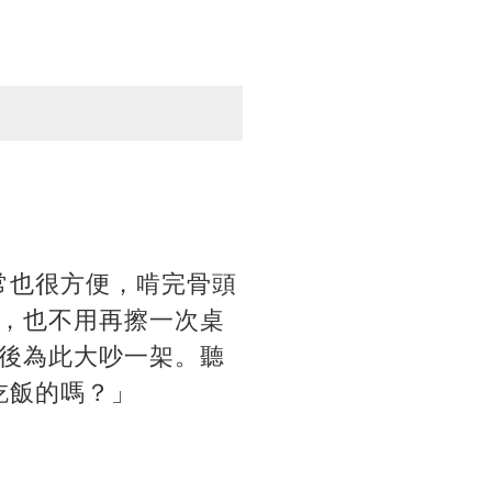
常也很方便，啃完骨頭
，也不用再擦一次桌
後為此大吵一架。聽
吃飯的嗎？」