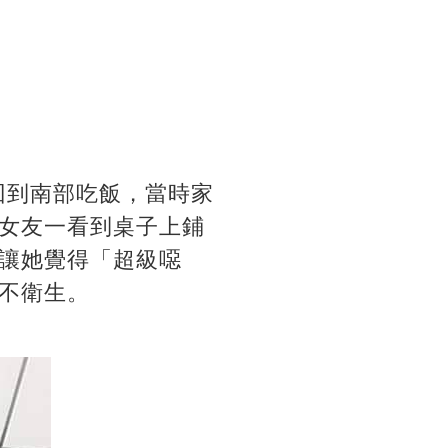
回到南部吃飯，當時家
女友一看到桌子上鋪
讓她覺得「超級噁
不衛生。