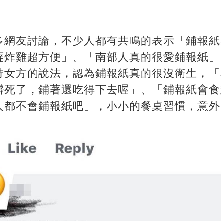
多網友討論，不少人都有共鳴的表示「鋪報紙
薩炸雞超方便」、「南部人真的很愛鋪報紙」
持女方的說法，認為鋪報紙真的很沒衛生，「
髒死了，鋪著還吃得下去喔」、「鋪報紙會食
人都不會鋪報紙吧」，小小的餐桌習慣，意外