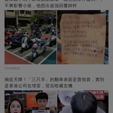
不爽影響小孩，他想出超強回覆帥炸
2024/09/23
禍從天降！「三只羊」的翻車表面是賣假貨，實則
是香港公司在埋雷，背后暗藏玄機