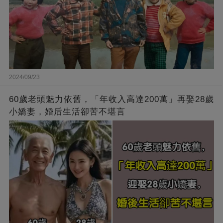
2024/09/23
60歲老頭魅力依舊，「年收入高達200萬」再娶28歲
小嬌妻，婚后生活卻苦不堪言