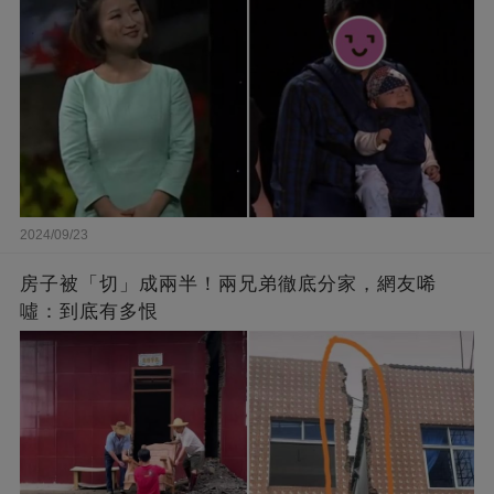
2024/09/23
房子被「切」成兩半！兩兄弟徹底分家，網友唏
噓：到底有多恨