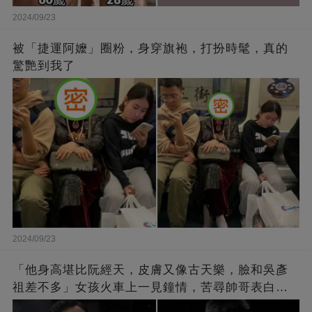
2024/09/23
被「捷運阿嬤」圈粉，身穿旗袍，打扮時髦，真的
驚艷到我了
2024/09/23
「他身高堪比阮經天，皮膚又像古天樂，臉和吳彥
祖差不多」女孩火車上一見鐘情，苦尋帥哥表白，
最后卻尷尬不已