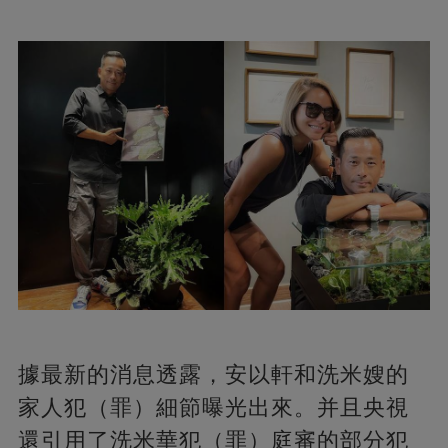
據最新的消息透露，安以軒和洗米嫂的
家人犯（罪）細節曝光出來。并且央視
還引用了洗米華犯（罪）庭審的部分犯