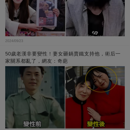
2024/09/23
50歲老漢非要變性！妻女砸鍋賣鐵支持他，術后一
家關系都亂了，網友：奇葩