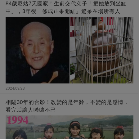
84歲尼姑7天圓寂！生前交代弟子「把她放到坐缸
中」，3年後「修成正果開缸」驚呆在場所有人
2024/09/23
相隔30年的合影！改變的是年齡，不變的是感情，
看完后讓人唏噓不已