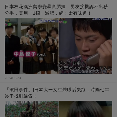
日本校花澳洲留學變暴食肥妹，男友接機認不出秒
分手，竟用「1招」減肥，網：太有味道！
2024/09/23
「濱田事件」|日本大一女生兼職后失蹤，時隔七年
終于找到線索！