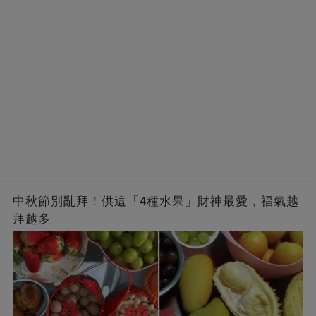
中秋節別亂拜！供這「4種水果」財神最愛，福氣越
拜越多