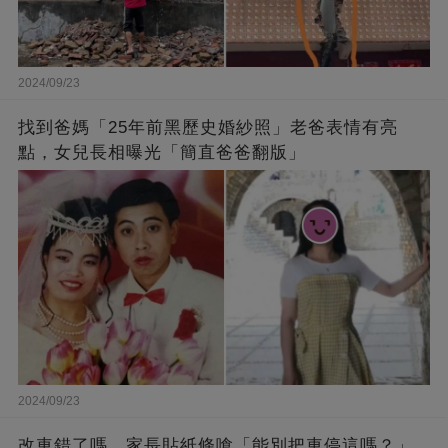
2024/09/23
找到爸媽「25年前黑歷史婚紗照」老爸表情有亮
點，女兒長相曝光「簡直爸爸翻版」
2024/09/23
改車錯了嗎，家長貼紙條嗆「能別把車停這嗎？」