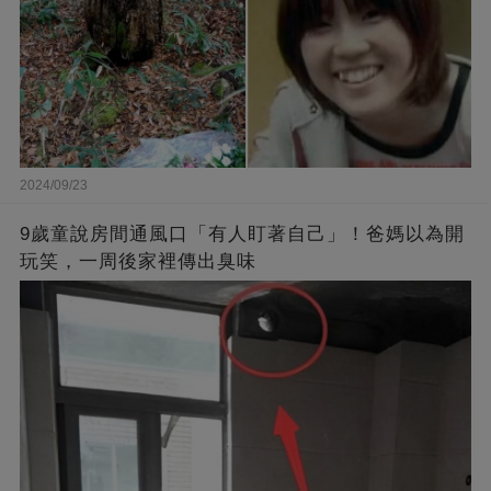
2024/09/23
9歲童說房間通風口「有人盯著自己」！爸媽以為開
玩笑，一周後家裡傳出臭味