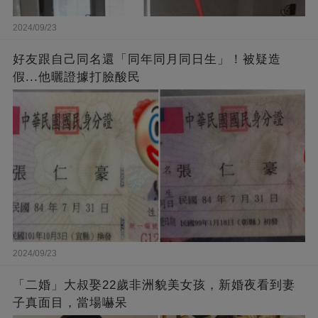
2024/09/23
好友跟自己同名還「同年同月同日生」！被疑造
假...他曬證據打臉酸民
2024/09/23
「二婚」大叔娶22歲非洲貌美女孩，新婚夜看到妻
子真面目，當場嚇呆