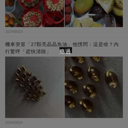
2025/09/15
機車突冒「27顆亮晶晶魚油」他愣問：這是啥？內
略過
行驚呼「趕快清除」
2024/09/24