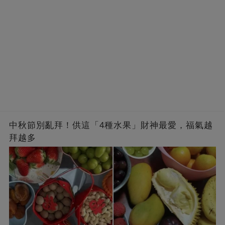
中秋節別亂拜！供這「4種水果」財神最愛，福氣越
拜越多