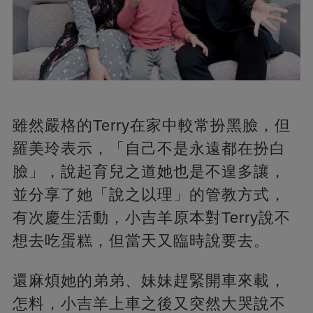
雖然嚴格的Terry在家中較常扮黑臉，但
羅美玲表示，「自己不是永遠都在扮白
臉」，說起育兒之道她也是不遑多讓，
並分享了她「說之以理」的管教方式，
有次慶生活動，小吉羊原本對Terry說不
想去吃蛋糕，但當天又臨時說要去。
還麻煩她的弟弟、妹妹趕緊開車來載，
怎料，小吉羊上車之後又突然大哭說不