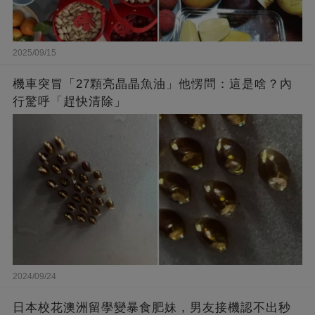
2025/09/15
機車突冒「27顆亮晶晶魚油」他愣問：這是啥？內
行驚呼「趕快清除」
2024/09/24
日本校花澳洲留學變暴食肥妹，男友接機認不出秒