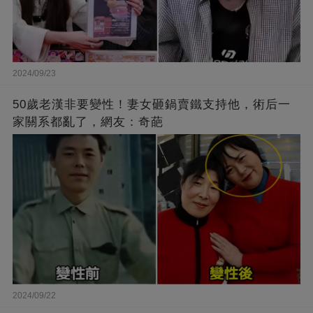
2024/09/23
50歲老漢非要變性！妻女砸鍋賣鐵支持他，術后一
家關系都亂了，網友：奇葩
2024/09/22