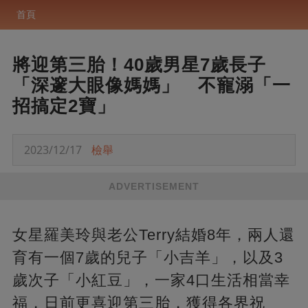
首頁
將迎第三胎！40歲男星7歲長子
「深邃大眼像媽媽」 不寵溺「一
招搞定2寶」
2023/12/17
檢舉
ADVERTISEMENT
女星羅美玲與老公Terry結婚8年，兩人還
育有一個7歲的兒子「小吉羊」，以及3
歲次子「小紅豆」，一家4口生活相當幸
福，日前更喜迎第三胎，獲得各界祝