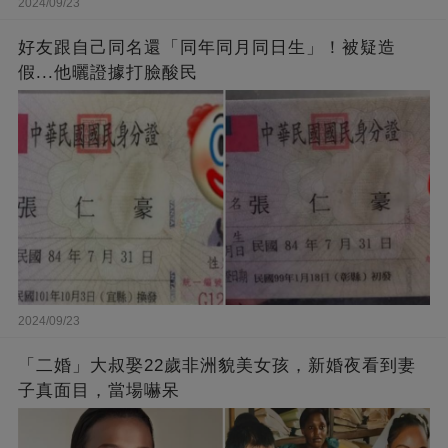
2024/09/23
好友跟自己同名還「同年同月同日生」！被疑造
假...他曬證據打臉酸民
2024/09/23
「二婚」大叔娶22歲非洲貌美女孩，新婚夜看到妻
子真面目，當場嚇呆