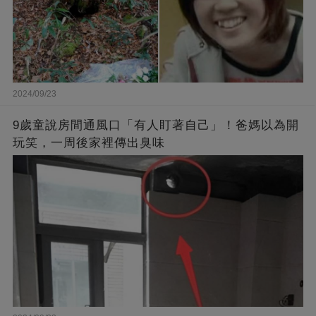
2024/09/23
9歲童說房間通風口「有人盯著自己」！爸媽以為開
玩笑，一周後家裡傳出臭味