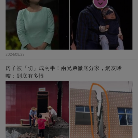
2024/09/23
房子被「切」成兩半！兩兄弟徹底分家，網友唏
噓：到底有多恨