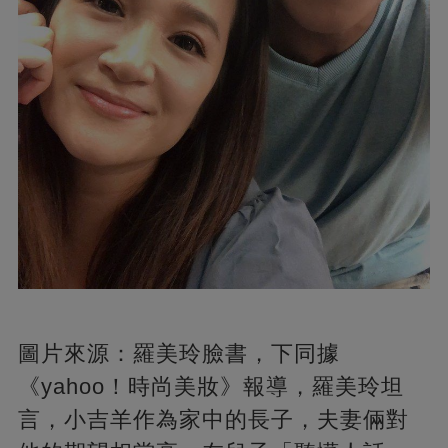
圖片來源：羅美玲臉書，下同據
《yahoo！時尚美妝》報導，羅美玲坦
言，小吉羊作為家中的長子，夫妻倆對