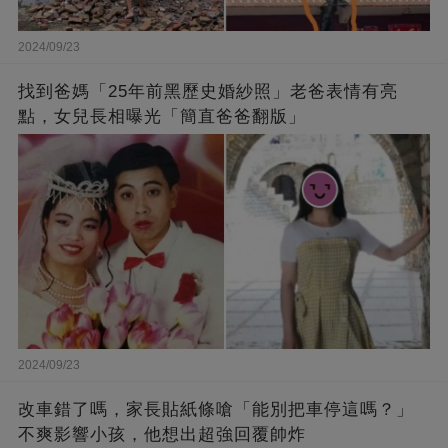
2024/09/23
找到爸媽「25年前黑歷史婚紗照」老爸表情有亮
點，女兒長相曝光「簡直爸爸翻版」
2024/09/23
改車錯了嗎，家長貼紙條嗆「能別把車停這嗎？」
不爽影響小孩，他想出超強回覆帥炸