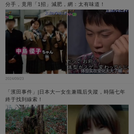
分手，竟用「1招」減肥，網：太有味道！
2024/09/23
「濱田事件」|日本大一女生兼職后失蹤，時隔七年
終于找到線索！