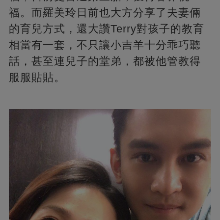
福。而羅美玲日前也大方分享了夫妻倆
的育兒方式，還大讚Terry對孩子的教育
相當有一套，不只讓小吉羊十分乖巧聽
話，甚至連兒子的堂弟，都被他管教得
服服貼貼。