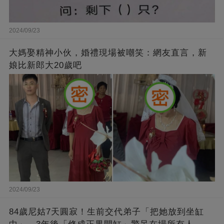
2024/09/23
大媽娶精神小伙，婚禮現場被嘲笑：網友直言，新
娘比新郎大20歲吧
2024/09/23
84歲尼姑7天圓寂！生前交代弟子「把她放到坐缸