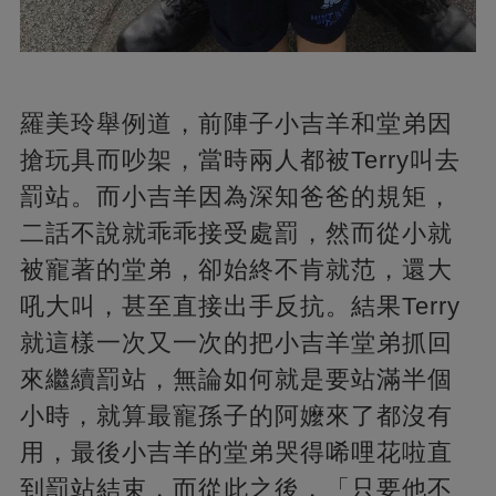
羅美玲舉例道，前陣子小吉羊和堂弟因
搶玩具而吵架，當時兩人都被Terry叫去
罰站。而小吉羊因為深知爸爸的規矩，
二話不說就乖乖接受處罰，然而從小就
被寵著的堂弟，卻始終不肯就范，還大
吼大叫，甚至直接出手反抗。結果Terry
就這樣一次又一次的把小吉羊堂弟抓回
來繼續罰站，無論如何就是要站滿半個
小時，就算最寵孫子的阿嬤來了都沒有
用，最後小吉羊的堂弟哭得唏哩花啦直
到罰站結束，而從此之後，「只要他不