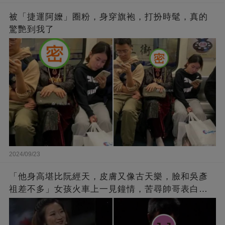
被「捷運阿嬤」圈粉，身穿旗袍，打扮時髦，真的
驚艷到我了
2024/09/23
「他身高堪比阮經天，皮膚又像古天樂，臉和吳彥
祖差不多」女孩火車上一見鐘情，苦尋帥哥表白，
最后卻尷尬不已