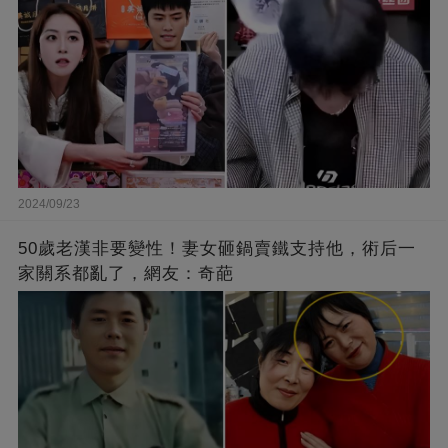
2024/09/23
50歲老漢非要變性！妻女砸鍋賣鐵支持他，術后一
家關系都亂了，網友：奇葩