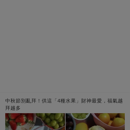
中秋節別亂拜！供這「4種水果」財神最愛，福氣越
拜越多