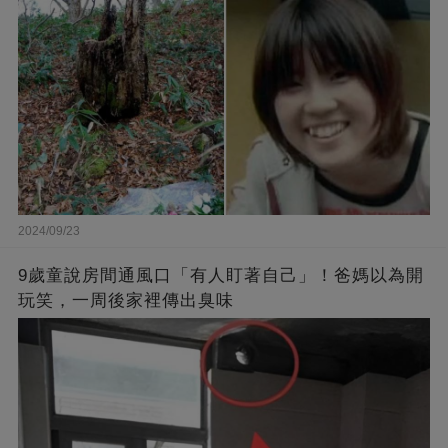
2024/09/23
9歲童說房間通風口「有人盯著自己」！爸媽以為開
玩笑，一周後家裡傳出臭味