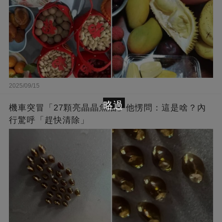
2025/09/15
略過
機車突冒「27顆亮晶晶魚油」他愣問：這是啥？內
行驚呼「趕快清除」