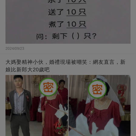
2024/09/23
大媽娶精神小伙，婚禮現場被嘲笑：網友直言，新
娘比新郎大20歲吧