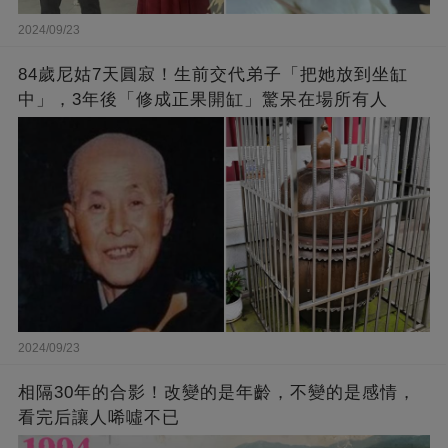
2024/09/23
84歲尼姑7天圓寂！生前交代弟子「把她放到坐缸
中」，3年後「修成正果開缸」驚呆在場所有人
2024/09/23
相隔30年的合影！改變的是年齡，不變的是感情，
看完后讓人唏噓不已