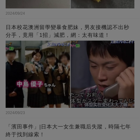
2024/09/24
日本校花澳洲留學變暴食肥妹，男友接機認不出秒
分手，竟用「1招」減肥，網：太有味道！
2024/09/23
「濱田事件」|日本大一女生兼職后失蹤，時隔七年
終于找到線索！