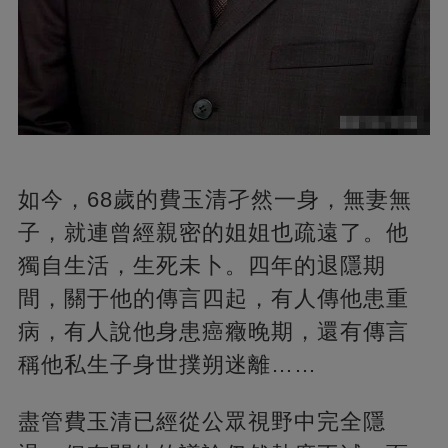
如今，68歲的費玉清孑然一身，無妻無
子，就連曾經親密的姐姐也疏遠了。他
獨自生活，生死未卜。四年的退隱期
間，關于他的傳言四起，有人傳他患重
病，有人說他身患癌癥晚期，還有傳言
稱他私生子身世撲朔迷離……
盡管費玉清已經從公眾視野中完全隱