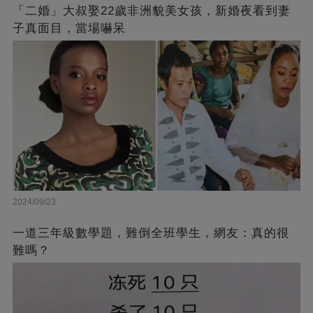
「二婚」大叔娶22歲非洲貌美女孩，新婚夜看到妻
子真面目，當場嚇呆
2024/09/23
一道三年級數學題，難倒全班學生，網友：真的很
難嗎？