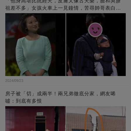
「他身高堪比阮經天，皮膚又像古天樂，臉和吳彥
祖差不多」女孩火車上一見鐘情，苦尋帥哥表白，
最后卻尷尬不已
2024/09/23
房子被「切」成兩半！兩兄弟徹底分家，網友唏
噓：到底有多恨