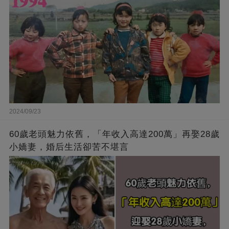
2024/09/23
60歲老頭魅力依舊，「年收入高達200萬」再娶28歲
小嬌妻，婚后生活卻苦不堪言