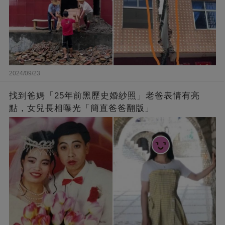
2024/09/23
找到爸媽「25年前黑歷史婚紗照」老爸表情有亮
點，女兒長相曝光「簡直爸爸翻版」