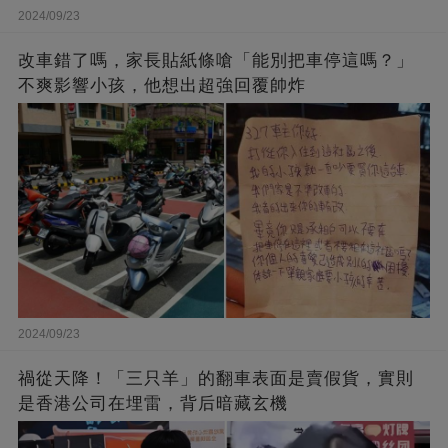
2024/09/23
改車錯了嗎，家長貼紙條嗆「能別把車停這嗎？」
不爽影響小孩，他想出超強回覆帥炸
2024/09/23
禍從天降！「三只羊」的翻車表面是賣假貨，實則
是香港公司在埋雷，背后暗藏玄機