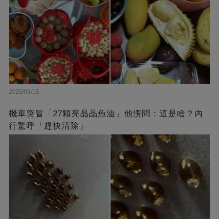
2025/09/15
機車突冒「27顆亮晶晶魚油」他愣問：這是啥？內
行驚呼「趕快清除」