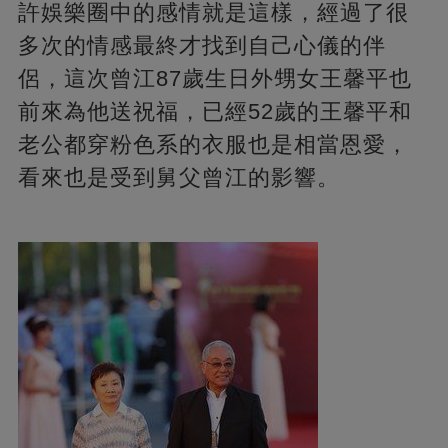
許娛樂圈中的感情就是這樣，經過了很
多次的情感最終才找到自己心儀的伴
侶，這次曾江87歲生日外甥女王馨平也
前來為他送祝福，已經52歲的王馨平和
老公都穿粉色系的衣服也是相當恩愛，
看來也是受到舅父曾江的影響。