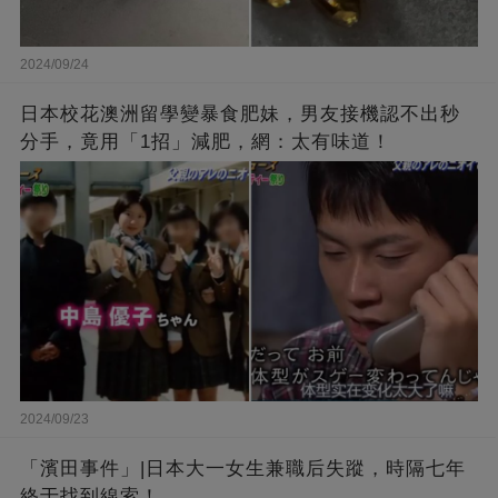
2024/09/24
日本校花澳洲留學變暴食肥妹，男友接機認不出秒
分手，竟用「1招」減肥，網：太有味道！
2024/09/23
「濱田事件」|日本大一女生兼職后失蹤，時隔七年
終于找到線索！