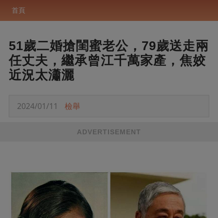
首頁
51歲二婚搶閨蜜老公，79歲送走兩
任丈夫，繼承曾江千萬家產，焦姣
近況太瀟灑
2024/01/11
檢舉
ADVERTISEMENT