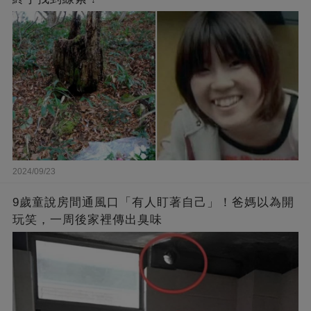
2024/09/23
9歲童說房間通風口「有人盯著自己」！爸媽以為開
玩笑，一周後家裡傳出臭味