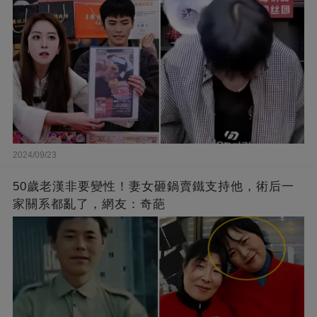
2024/09/23
50歲老漢非要變性！妻女砸鍋賣鐵支持他，術后一
家關系都亂了，網友：奇葩