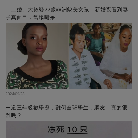
「二婚」大叔娶22歲非洲貌美女孩，新婚夜看到妻
子真面目，當場嚇呆
2024/09/23
一道三年級數學題，難倒全班學生，網友：真的很
難嗎？