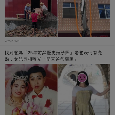
2024/09/23
找到爸媽「25年前黑歷史婚紗照」老爸表情有亮
點，女兒長相曝光「簡直爸爸翻版」