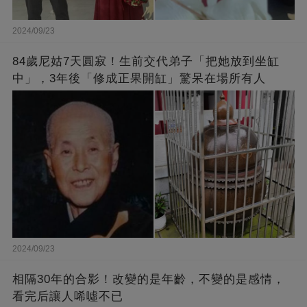
2024/09/23
84歲尼姑7天圓寂！生前交代弟子「把她放到坐缸
中」，3年後「修成正果開缸」驚呆在場所有人
2024/09/23
相隔30年的合影！改變的是年齡，不變的是感情，
看完后讓人唏噓不已