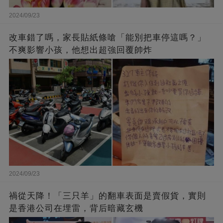
2024/09/23
改車錯了嗎，家長貼紙條嗆「能別把車停這嗎？」
不爽影響小孩，他想出超強回覆帥炸
2024/09/23
禍從天降！「三只羊」的翻車表面是賣假貨，實則
是香港公司在埋雷，背后暗藏玄機