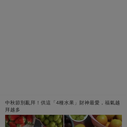
中秋節別亂拜！供這「4種水果」財神最愛，福氣越
拜越多