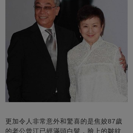
更加令人非常意外和驚喜的是焦姣87歲
的老公曾江已經滿頭白髮，臉上的皺紋