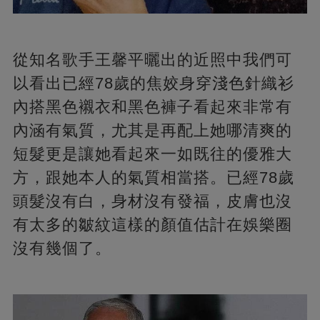
從知名歌手王馨平曬出的近照中我們可
以看出已經78歲的焦姣身穿淺色針織衫
內搭黑色襯衣和黑色褲子看起來非常有
內涵有氣質，尤其是再配上她哪清爽的
短髮更是讓她看起來一如既往的優雅大
方，跟她本人的氣質相當搭。已經78歲
頭髮沒有白，身材沒有發福，皮膚也沒
有太多的皺紋這樣的顏值估計在娛樂圈
沒有幾個了。