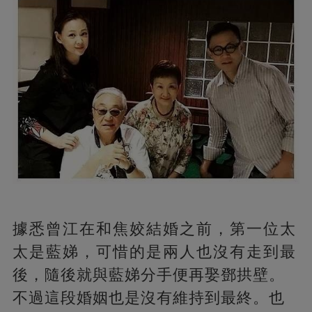
據悉曾江在和焦姣結婚之前，第一位太
太是藍娣，可惜的是兩人也沒有走到最
後，隨後就與藍娣分手便再娶鄧拱壁。
不過這段婚姻也是沒有維持到最終。也