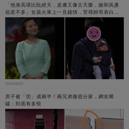
「他身高堪比阮經天，皮膚又像古天樂，臉和吳彥
祖差不多」女孩火車上一見鐘情，苦尋帥哥表白，
最后卻尷尬不已
2024/09/23
房子被「切」成兩半！兩兄弟徹底分家，網友唏
噓：到底有多恨