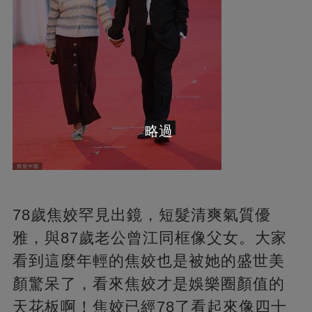
略過
78歲焦姣罕見出鏡，短髮清爽氣質優
雅，與87歲老公曾江同框像父女。大家
看到這麼年輕的焦姣也是被她的盛世美
顏驚呆了，看來焦姣才是娛樂圈顏值的
天花板啊！焦姣已經78了看起來像四十