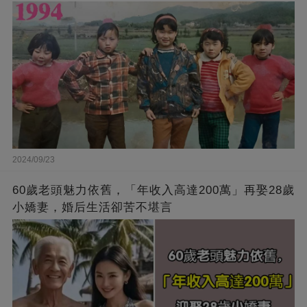
2024/09/23
60歲老頭魅力依舊，「年收入高達200萬」再娶28歲
小嬌妻，婚后生活卻苦不堪言