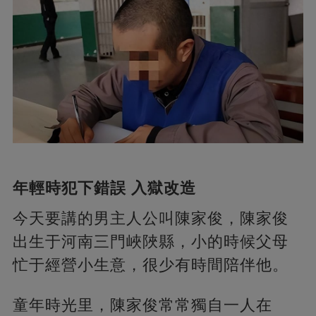
年輕時犯下錯誤 入獄改造
今天要講的男主人公叫陳家俊，陳家俊
出生于河南三門峽陜縣，小的時候父母
忙于經營小生意，很少有時間陪伴他。
童年時光里，陳家俊常常獨自一人在