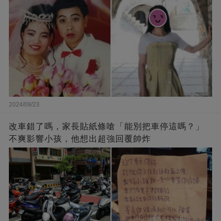
2024/09/23
改車錯了嗎，家長貼紙條嗆「能別把車停這嗎？」
不爽影響小孩，他想出超強回覆帥炸