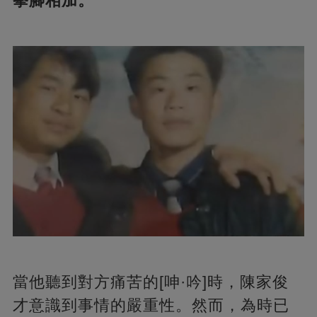
拳腳相加。
當他聽到對方痛苦的[呻·吟]時，陳家俊
才意識到事情的嚴重性。然而，為時已