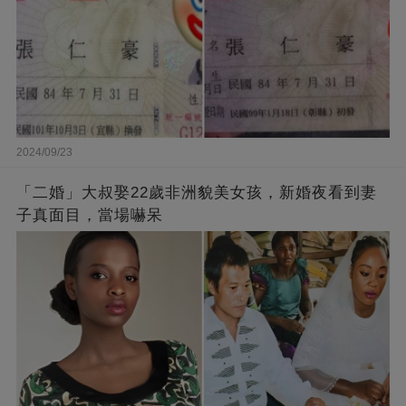
2024/09/23
「二婚」大叔娶22歲非洲貌美女孩，新婚夜看到妻
子真面目，當場嚇呆