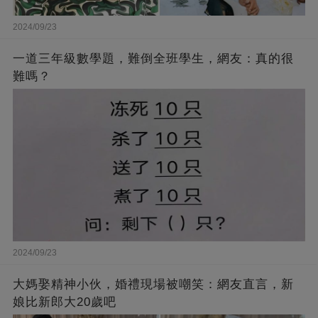
2024/09/23
一道三年級數學題，難倒全班學生，網友：真的很
難嗎？
2024/09/23
大媽娶精神小伙，婚禮現場被嘲笑：網友直言，新
娘比新郎大20歲吧