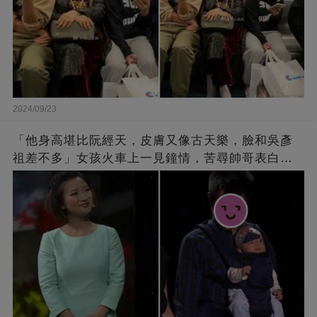
2024/09/23
「他身高堪比阮經天，皮膚又像古天樂，臉和吳彥
祖差不多」女孩火車上一見鐘情，苦尋帥哥表白，
最后卻尷尬不已