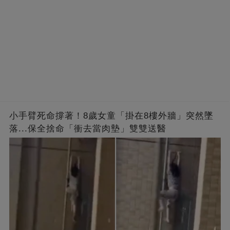
小手臂死命撐著！8歲女童「掛在8樓外牆」突然墜
落...保全捨命「衝去當肉墊」雙雙送醫