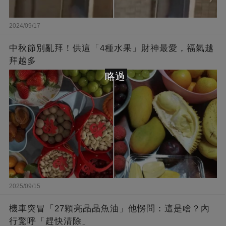
2024/09/17
中秋節別亂拜！供這「4種水果」財神最愛，福氣越
拜越多
略過
2025/09/15
機車突冒「27顆亮晶晶魚油」他愣問：這是啥？內
行驚呼「趕快清除」