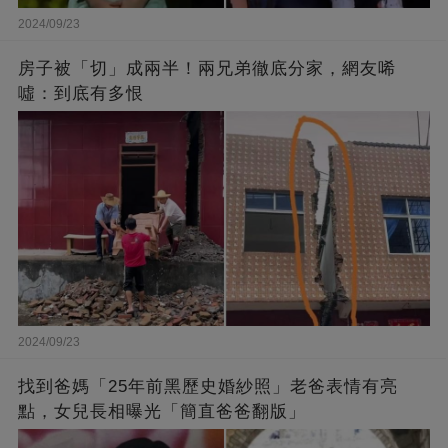
2024/09/23
房子被「切」成兩半！兩兄弟徹底分家，網友唏
噓：到底有多恨
2024/09/23
找到爸媽「25年前黑歷史婚紗照」老爸表情有亮
點，女兒長相曝光「簡直爸爸翻版」