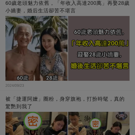
60歲老頭魅力依舊，「年收入高達200萬」再娶28歲
小嬌妻，婚后生活卻苦不堪言
2024/09/23
被「捷運阿嬤」圈粉，身穿旗袍，打扮時髦，真的
驚艷到我了