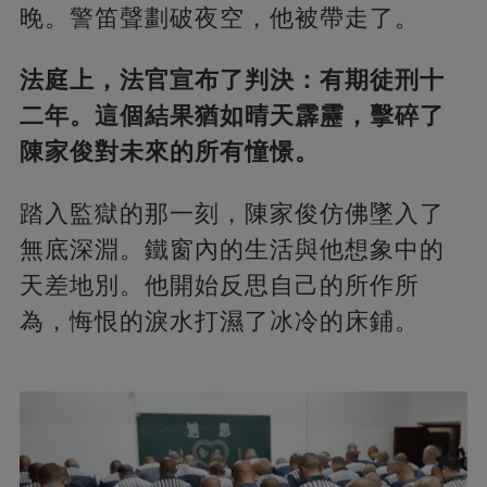
晚。警笛聲劃破夜空，他被帶走了。
法庭上，法官宣布了判決：有期徒刑十
二年。這個結果猶如晴天霹靂，擊碎了
陳家俊對未來的所有憧憬。
踏入監獄的那一刻，陳家俊仿佛墜入了
無底深淵。鐵窗內的生活與他想象中的
天差地別。他開始反思自己的所作所
為，悔恨的淚水打濕了冰冷的床鋪。