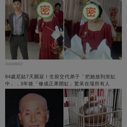
2024/09/23
84歲尼姑7天圓寂！生前交代弟子「把她放到坐缸
中」，3年後「修成正果開缸」驚呆在場所有人