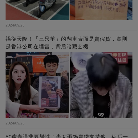
2024/09/23
禍從天降！「三只羊」的翻車表面是賣假貨，實則
是香港公司在埋雷，背后暗藏玄機
2024/09/23
50歲老漢非要變性！妻女砸鍋賣鐵支持他，術后一