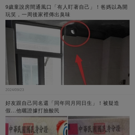
9歲童說房間通風口「有人盯著自己」！爸媽以為開
玩笑，一周後家裡傳出臭味
2024/09/23
好友跟自己同名還「同年同月同日生」！被疑造
假...他曬證據打臉酸民