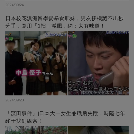
2024/09/24
日本校花澳洲留學變暴食肥妹，男友接機認不出秒
分手，竟用「1招」減肥，網：太有味道！
2024/09/23
「濱田事件」|日本大一女生兼職后失蹤，時隔七年
終于找到線索！