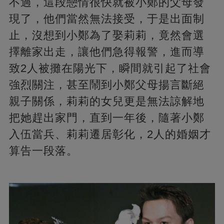
不過，這段戀情很快就被小鄭的父母發
現了，他們當然無法接受，于是出面制
止，沒想到小鄭為了娶莉莉，竟然會選
擇離家出走，讓他們急得報警，進而導
致2人被攤在陽光下，瞬間就引起了社會
強烈關注，甚至鬧到小鄭父母揚言斷絕
親子關係，莉莉的女兒更是無法諒解地
把她趕出家門，直到一年後，隨著小鄭
入伍當兵、莉莉遷居彰化，2人的婚姻才
算告一段落。