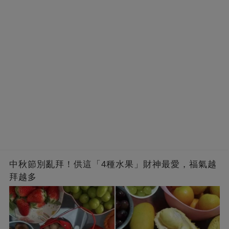
中秋節別亂拜！供這「4種水果」財神最愛，福氣越
拜越多