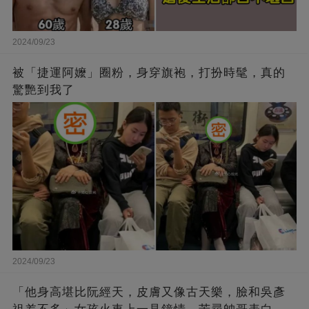
2024/09/23
被「捷運阿嬤」圈粉，身穿旗袍，打扮時髦，真的
驚艷到我了
2024/09/23
「他身高堪比阮經天，皮膚又像古天樂，臉和吳彥