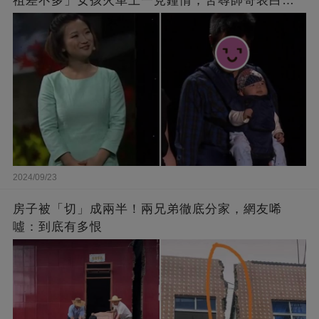
祖差不多」女孩火車上一見鐘情，苦尋帥哥表白，
最后卻尷尬不已
2024/09/23
房子被「切」成兩半！兩兄弟徹底分家，網友唏
噓：到底有多恨