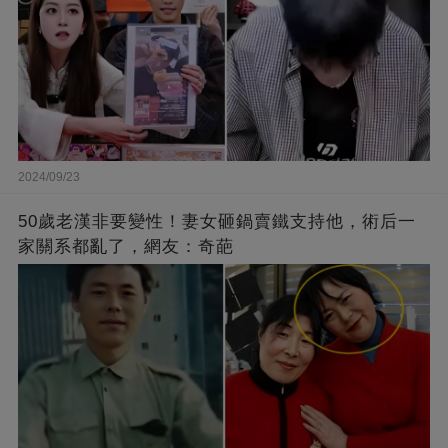
2024/09/23
50歲老漢非要變性！妻女砸鍋賣鐵支持他，術后一
家關系都亂了，網友：奇葩