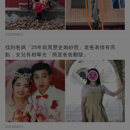
2024/09/23
找到爸媽「25年前黑歷史婚紗照」老爸表情有亮
點，女兒長相曝光「簡直爸爸翻版」
2024/09/23