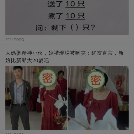
2024/09/23
大媽娶精神小伙，婚禮現場被嘲笑：網友直言，新
娘比新郎大20歲吧