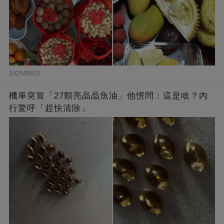
2025/09/15
機車突冒「27顆亮晶晶魚油」他愣問：這是啥？內
行驚呼「趕快清除」