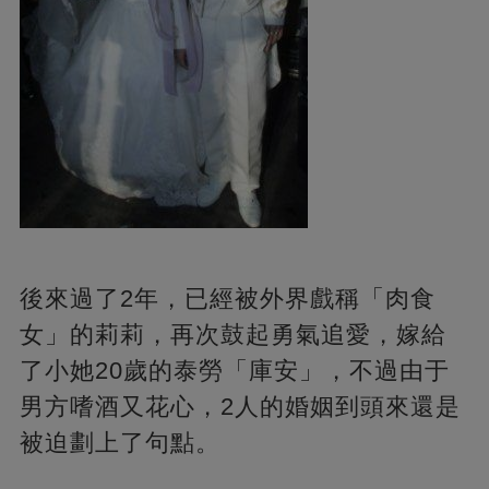
後來過了2年，已經被外界戲稱「肉食
女」的莉莉，再次鼓起勇氣追愛，嫁給
了小她20歲的泰勞「庫安」，不過由于
男方嗜酒又花心，2人的婚姻到頭來還是
被迫劃上了句點。