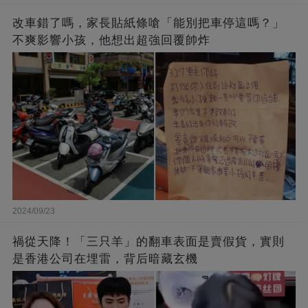
改車錯了嗎，家長貼紙條嗆「能別把車停這嗎？」
不爽影響小孩，他想出超強回覆帥炸
2024/09/23
禍從天降！「三只羊」的翻車表面是賣假貨，實則
是香港公司在埋雷，背后暗藏玄機