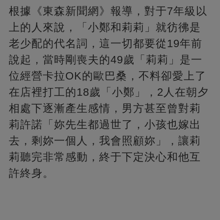
根據《東森新聞網》報導，對于7年級以
上的人來說，「小鄭和莉莉」就彷彿是
老少配的代名詞，這一切都要從19年前
說起，當時剛喪夫的49歲「莉莉」是一
位經營卡拉OK的歐巴桑，不料卻愛上了
在店裡打工的18歲「小鄭」，2人在朝夕
相處下逐漸產生感情，男方甚至曾對莉
莉許諾「妳先生都過世了，小孩也嫁出
去，剩妳一個人，我會照顧妳」，讓莉
莉聽完非常感動，終于下定決心和他互
許終身。