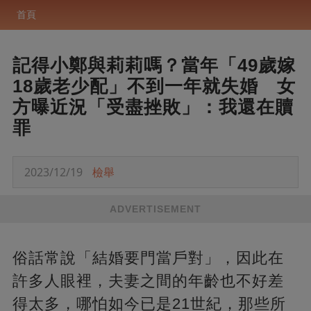
首頁
記得小鄭與莉莉嗎？當年「49歲嫁
18歲老少配」不到一年就失婚 女
方曝近況「受盡挫敗」：我還在贖
罪
2023/12/19
檢舉
ADVERTISEMENT
俗話常說「結婚要門當戶對」，因此在
許多人眼裡，夫妻之間的年齡也不好差
得太多，哪怕如今已是21世紀，那些所