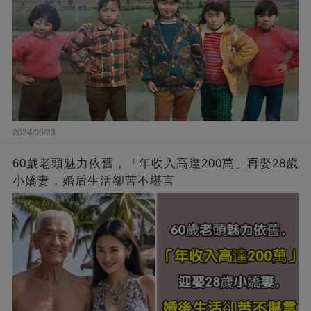
2024/09/23
60歲老頭魅力依舊，「年收入高達200萬」再娶28歲
小嬌妻，婚后生活卻苦不堪言