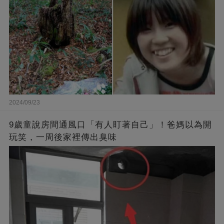
2024/09/23
9歲童說房間通風口「有人盯著自己」！爸媽以為開
玩笑，一周後家裡傳出臭味