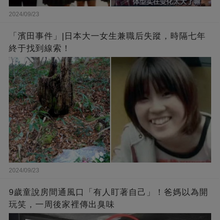
2024/09/23
「濱田事件」|日本大一女生兼職后失蹤，時隔七年
終于找到線索！
2024/09/23
9歲童說房間通風口「有人盯著自己」！爸媽以為開
玩笑，一周後家裡傳出臭味