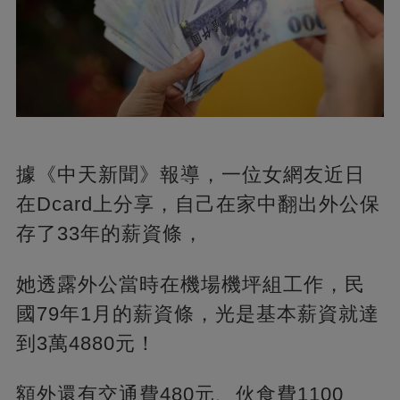
據《中天新聞》報導，一位女網友近日
在Dcard上分享，自己在家中翻出外公保
存了33年的薪資條，
她透露外公當時在機場機坪組工作，民
國79年1月的薪資條，光是基本薪資就達
到3萬4880元！
額外還有交通費480元、伙食費1100