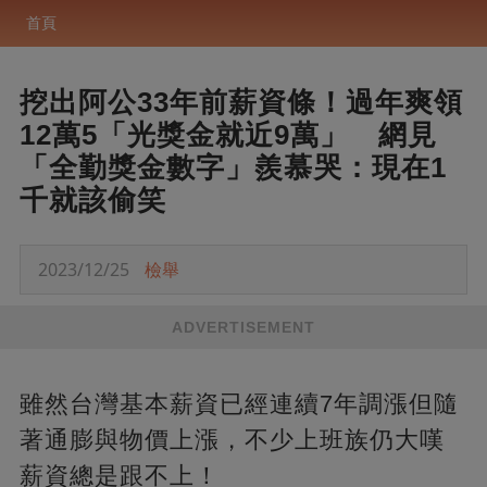
首頁
挖出阿公33年前薪資條！過年爽領
12萬5「光獎金就近9萬」 網見
「全勤獎金數字」羨慕哭：現在1
千就該偷笑
2023/12/25
檢舉
ADVERTISEMENT
雖然台灣基本薪資已經連續7年調漲但隨
著通膨與物價上漲，不少上班族仍大嘆
薪資總是跟不上！