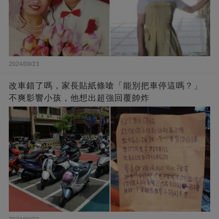
2024/09/23
改車錯了嗎，家長貼紙條嗆「能別把車停這嗎？」
不爽影響小孩，他想出超強回覆帥炸