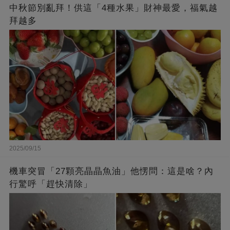
中秋節別亂拜！供這「4種水果」財神最愛，福氣越
拜越多
2025/09/15
機車突冒「27顆亮晶晶魚油」他愣問：這是啥？內
行驚呼「趕快清除」