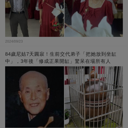
2024/09/23
84歲尼姑7天圓寂！生前交代弟子「把她放到坐缸
中」，3年後「修成正果開缸」驚呆在場所有人