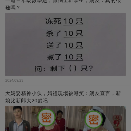
一道三年級數學題，難倒全班學生，網友：真的很
難嗎？
2024/09/23
大媽娶精神小伙，婚禮現場被嘲笑：網友直言，新
娘比新郎大20歲吧