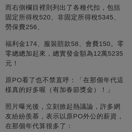
而右側欄目裡則列出了各種代扣，包括
固定所得稅520、非固定所得稅5345、
勞保費256、
福利金174、服裝賠款58、會費150。零
零總總加起來，總實發金額為12萬5235
元！
原PO看了也不禁直呼：「在那個年代這
樣真的好多喔（有加春節獎金）！」
照片曝光後，立刻掀起熱議論，許多網
友紛紛羨慕，表示以原PO外公的薪資，
在那個年代算很多了：