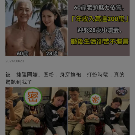
2024/09/23
被「捷運阿嬤」圈粉，身穿旗袍，打扮時髦，真的
驚艷到我了