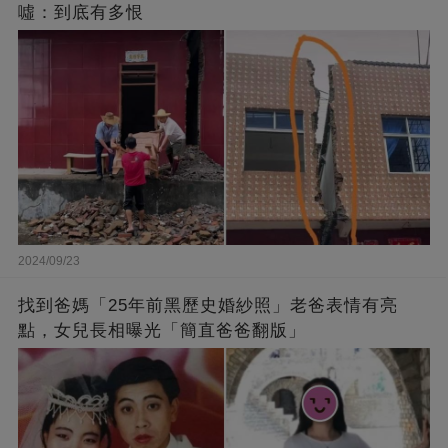
噓：到底有多恨
2024/09/23
找到爸媽「25年前黑歷史婚紗照」老爸表情有亮
點，女兒長相曝光「簡直爸爸翻版」