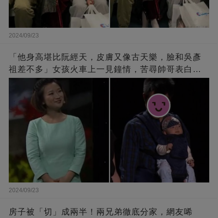
2024/09/23
「他身高堪比阮經天，皮膚又像古天樂，臉和吳彥
祖差不多」女孩火車上一見鐘情，苦尋帥哥表白，
最后卻尷尬不已
2024/09/23
房子被「切」成兩半！兩兄弟徹底分家，網友唏