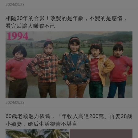
2024/09/23
相隔30年的合影！改變的是年齡，不變的是感情，
看完后讓人唏噓不已
2024/09/23
60歲老頭魅力依舊，「年收入高達200萬」再娶28歲
小嬌妻，婚后生活卻苦不堪言