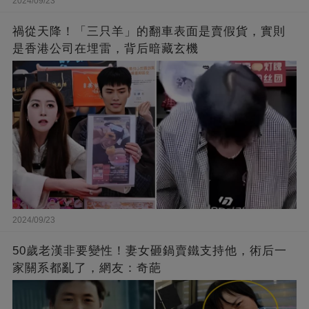
2024/09/23
禍從天降！「三只羊」的翻車表面是賣假貨，實則
是香港公司在埋雷，背后暗藏玄機
2024/09/23
50歲老漢非要變性！妻女砸鍋賣鐵支持他，術后一
家關系都亂了，網友：奇葩