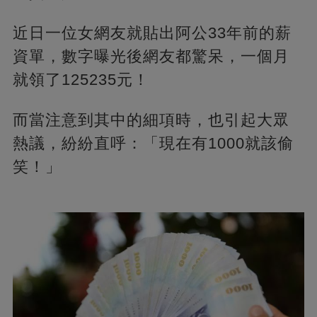
近日一位女網友就貼出阿公33年前的薪
資單，數字曝光後網友都驚呆，一個月
就領了125235元！
而當注意到其中的細項時，也引起大眾
熱議，紛紛直呼：「現在有1000就該偷
笑！」