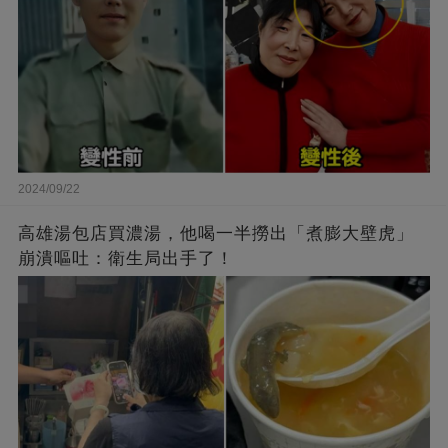
2024/09/22
高雄湯包店買濃湯，他喝一半撈出「煮膨大壁虎」
崩潰嘔吐：衛生局出手了！