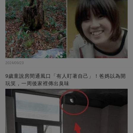
2024/09/23
9歲童說房間通風口「有人盯著自己」！爸媽以為開
玩笑，一周後家裡傳出臭味