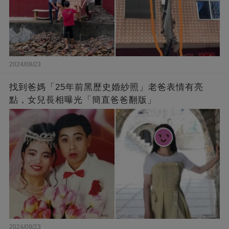
2024/09/23
找到爸媽「25年前黑歷史婚紗照」老爸表情有亮
點，女兒長相曝光「簡直爸爸翻版」
2024/09/23