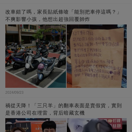
改車錯了嗎，家長貼紙條嗆「能別把車停這嗎？」
不爽影響小孩，他想出超強回覆帥炸
2024/09/23
禍從天降！「三只羊」的翻車表面是賣假貨，實則
是香港公司在埋雷，背后暗藏玄機