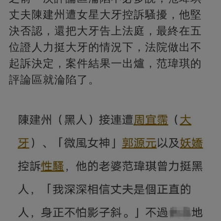
丈夫陳建州遭女星大牙控訴騷擾，他堅
決否認，還把大牙告上法庭，最終在五
位證人力挺大牙的情況下，法院做出不
起訴決定，案件結果一出爐，范瑋琪的
評論區就淪陷了。