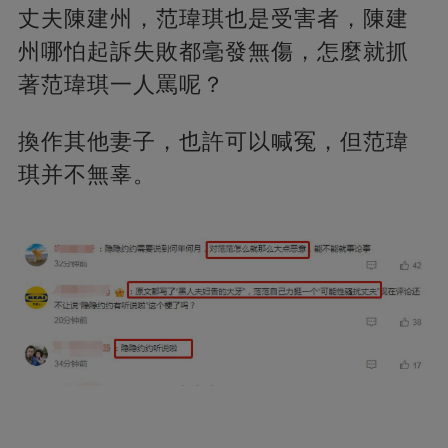
丈夫陳建州，范瑋琪也是受害者，陳建
州哪怕起訴失敗都毫發無傷，怎麼就抓
著范瑋琪一人罵呢？
換作其他妻子，也許可以喊冤，但范瑋
琪并不無辜。