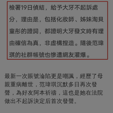
最新一次賬號淪陷更是嘲諷，經歷了母
親重病離世，范瑋琪沉默多日再次發
聲，為好友阿本祈禱，這也是她在法院
做出不起訴決定后首次發聲。