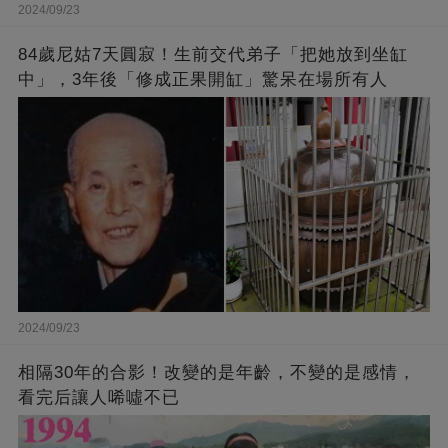
2024/09/23
84歲尼姑7天圓寂！生前交代弟子「把她放到坐缸
中」，3年後「修成正果開缸」驚呆在場所有人
2024/09/23
相隔30年的合影！改變的是年齡，不變的是感情，
看完后讓人唏噓不已