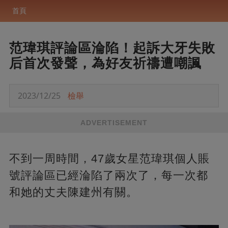
首頁
范瑋琪評論區淪陷！起訴大牙失敗
后首次發聲，為好友祈禱遭嘲諷
2023/12/25
檢舉
ADVERTISEMENT
不到一周時間，47歲女星范瑋琪個人賬
號評論區已經淪陷了兩次了，每一次都
和她的丈夫陳建州有關。