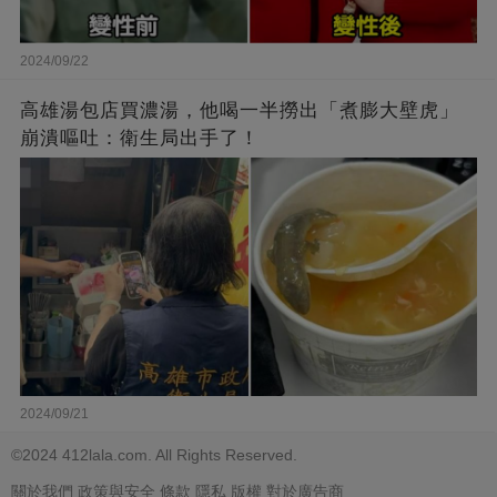
2024/09/22
高雄湯包店買濃湯，他喝一半撈出「煮膨大壁虎」
崩潰嘔吐：衛生局出手了！
2024/09/21
©2024 412lala.com. All Rights Reserved.
關於我們
政策與安全
條款
隱私
版權
對於廣告商