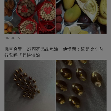
2025/09/15
機車突冒「27顆亮晶晶魚油」他愣問：這是啥？內
行驚呼「趕快清除」