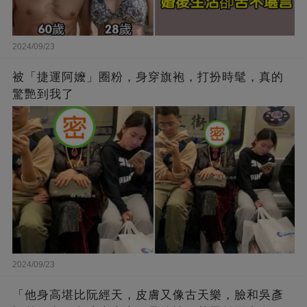
2024/09/23
被「捷運阿嬤」圈粉，身穿旗袍，打扮時髦，真的
驚艷到我了
2024/09/23
「他身高堪比阮經天，皮膚又像古天樂，臉和吳彥