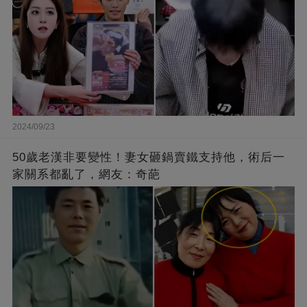
2024/09/23
50歲老漢非要變性！妻女砸鍋賣鐵支持他，術后一
家關系都亂了，網友：奇葩