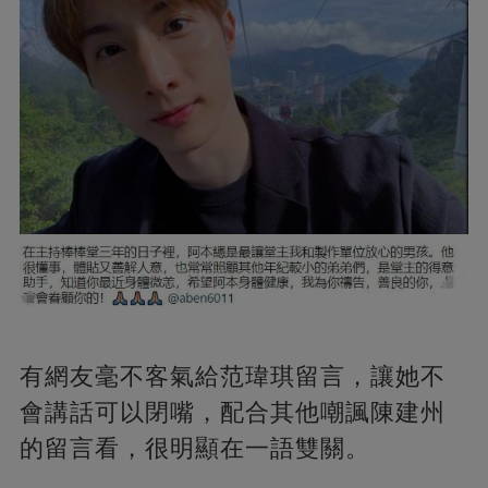
有網友毫不客氣給范瑋琪留言，讓她不
會講話可以閉嘴，配合其他嘲諷陳建州
的留言看，很明顯在一語雙關。