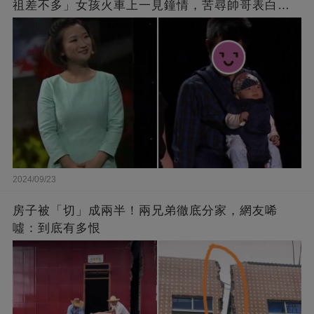
祖差不多」女孩火車上一見鐘情，苦尋帥哥表白，
最后卻尷尬不已
2024/09/23
房子被「切」成兩半！兩兄弟徹底分家，網友唏
噓：到底有多恨