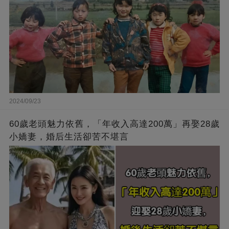
2024/09/23
60歲老頭魅力依舊，「年收入高達200萬」再娶28歲
小嬌妻，婚后生活卻苦不堪言