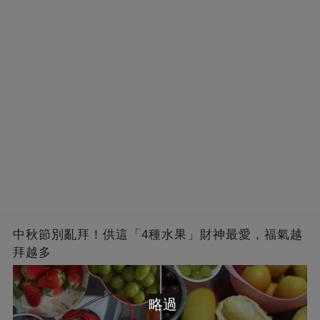
中秋節別亂拜！供這「4種水果」財神最愛，福氣越
拜越多
略過