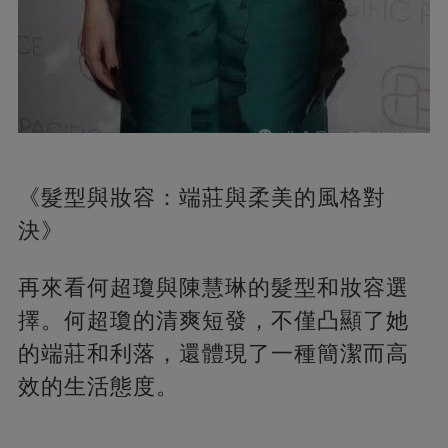
《髮型與妝容：端莊與柔美的風格對
決》
再來看何超瓊與陳慧琳的髮型和妝容選
擇。何超瓊的清爽短發，不僅凸顯了她
的端莊和利落，還體現了一種簡潔而高
效的生活態度。