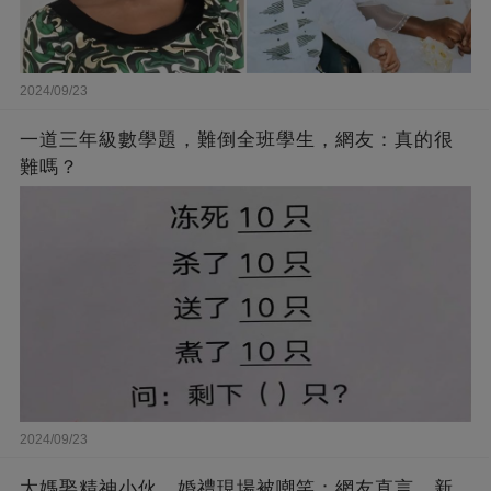
2024/09/23
一道三年級數學題，難倒全班學生，網友：真的很
難嗎？
2024/09/23
大媽娶精神小伙，婚禮現場被嘲笑：網友直言，新