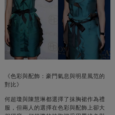
《色彩與配飾：豪門氣息與明星風范的
對比》
何超瓊與陳慧琳都選擇了抹胸裙作為禮
服，但兩人的選擇在色彩與配飾上卻大