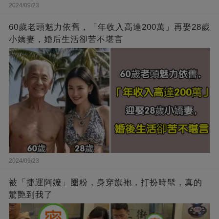
2024/09/23
60歲老頭魅力依舊，「年收入高達200萬」再娶28歲
小嬌妻，婚后生活卻苦不堪言
2024/09/23
被「捷運阿嬤」圈粉，身穿旗袍，打扮時髦，真的
驚艷到我了