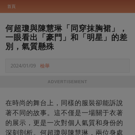
首頁
何超瓊與陳慧琳「同穿抹胸裙」，
一眼看出「豪門」和「明星」的差
別，氣質懸殊
2024/01/09
檢舉
ADVERTISEMENT
在時尚的舞台上，同樣的服裝卻能訴說
著不同的故事。這不僅是一場關于衣著
的展示，更是一次對個人氣質和身份的
深刻剖析。何超瓊與陳慧琳，兩位身處