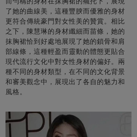
而勻稱的身材在抹胸裙的襯托下，展現
了她的曲線美，這種豐腴而優雅的身材
更符合傳統豪門對女性美的贊賞。相比
之下，陳慧琳的身材纖細而苗條，她的
抹胸裙恰到好處地展現了她的鎖骨和肩
部線條，這種輕盈而靈動的體態更貼合
現代流行文化中對女性身材的偏好。兩
種不同的身材類型，在不同的文化背景
和審美觀念中，展現出了各自的魅力和
風格。