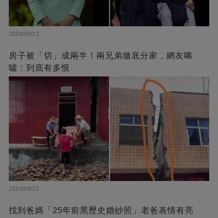
2024/09/23
房子被「切」成兩半！兩兄弟徹底分家，網友唏
噓：到底有多恨
2024/09/23
找到爸媽「25年前黑歷史婚紗照」老爸表情有亮