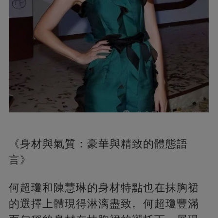
《身材與氣質：豪華與精致的體態語
言》
何超瓊和陳慧琳的身材特點也在抹胸裙
的選擇上體現得淋漓盡致。何超瓊豐滿