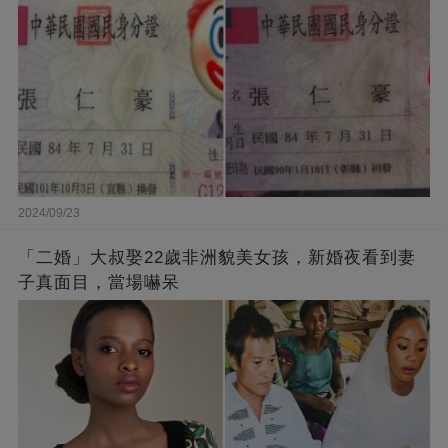
2024/09/23
「二婚」大叔娶22歲非洲貌美女孩，新婚夜看到妻
子真面目，當場嚇呆