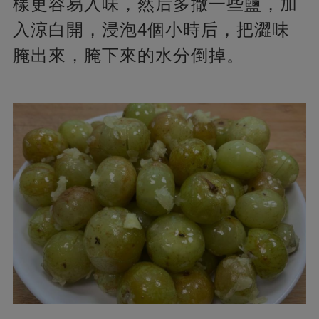
樣更容易入味，然后多撒一些鹽，加
入涼白開，浸泡4個小時后，把澀味
腌出來，腌下來的水分倒掉。