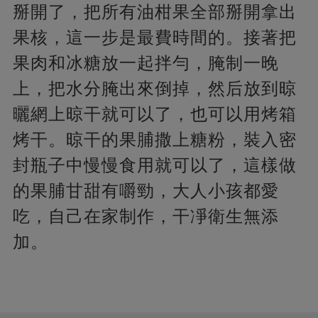
掰開了，把所有油柑果全部掰開拿出
果核，這一步是最費時間的。接著把
果肉和冰糖放一起拌勻，腌制一晚
上，把水分腌出來倒掉，然后放到晾
曬網上晾干就可以了，也可以用烤箱
烤干。晾干的果脯撒上糖粉，裝入密
封瓶子中慢慢食用就可以了，這樣做
的果脯甘甜有嚼勁，大人小孩都愛
吃，自己在家制作，干凈衛生無添
加。