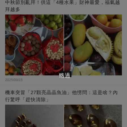
中秋節別亂拜！供這「4種水果」財神最愛，福氣越
拜越多
略過
2025/09/15
機車突冒「27顆亮晶晶魚油」他愣問：這是啥？內
行驚呼「趕快清除」