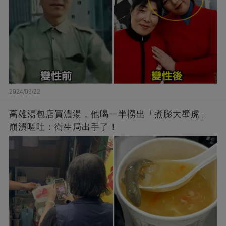
2024/09/22
高雄湯包店買濃湯，他喝一半撈出「煮膨大壁虎」
崩潰嘔吐：衛生局出手了！