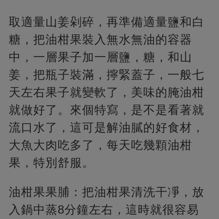
取適量山姜剁碎，再準備適量鹽和白
糖，把油柑果裝入無水無油的容器
中，一層果子加一層鹽，糖，和山
姜，把瓶子裝滿，擰緊蓋子，一般七
天左右果子就變軟了，美味的腌油柑
就做好了。來個特寫，是不是看著就
流口水了，這可是解油膩的好食材，
大魚大肉吃多了，每天吃幾顆油柑
果，特別舒服。
油柑果果脯：把油柑果清洗干凈，放
入鍋中蒸8分鐘左右，這時就很容易