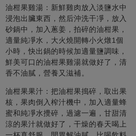
油柑果雞湯：新鮮雞肉放入淡鹽水中
浸泡出臟東西，然后沖洗干凈，放入
砂鍋中，加入蔥姜，拍碎的油柑果，
適量純凈水，大火燒開轉小火燉1個
小時，快出鍋的時候加適量鹽調味，
鮮美可口的油柑果雞湯就做好了，清
香不油膩，營養又滋補。
油柑果果汁：把油柑果搗碎，取出果
核，果肉倒入榨汁機中，加入適量蜂
蜜和純凈水攪碎，過濾一遍，甘甜清
涼的果汁就做好了，干燥的春天喝上
一杯真舒服，開胃解油膩，比喝飲料