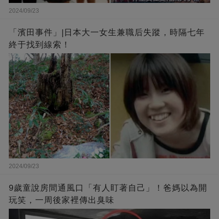
2024/09/23
「濱田事件」|日本大一女生兼職后失蹤，時隔七年
終于找到線索！
2024/09/23
9歲童說房間通風口「有人盯著自己」！爸媽以為開
玩笑，一周後家裡傳出臭味