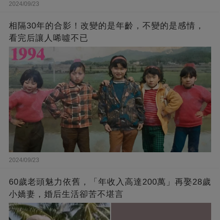
2024/09/23
相隔30年的合影！改變的是年齡，不變的是感情，
看完后讓人唏噓不已
2024/09/23
60歲老頭魅力依舊，「年收入高達200萬」再娶28歲
小嬌妻，婚后生活卻苦不堪言