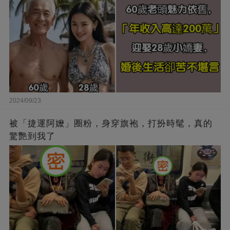
2024/09/23
被「捷運阿嬤」圈粉，身穿旗袍，打扮時髦，真的
驚艷到我了