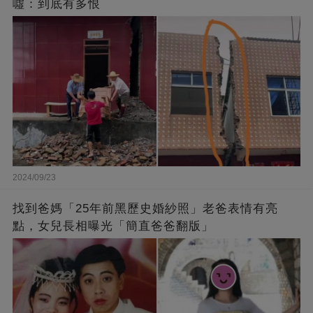
噓：到底有多恨
2024/09/23
找到爸媽「25年前黑歷史婚紗照」老爸表情有亮
點，女兒長相曝光「簡直爸爸翻版」