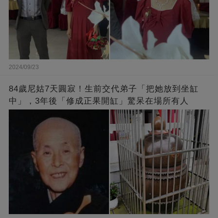
2024/09/23
84歲尼姑7天圓寂！生前交代弟子「把她放到坐缸
中」，3年後「修成正果開缸」驚呆在場所有人