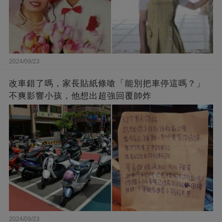
2024/09/23
改車錯了嗎，家長貼紙條嗆「能別把車停這嗎？」
不爽影響小孩，他想出超強回覆帥炸
2024/09/23