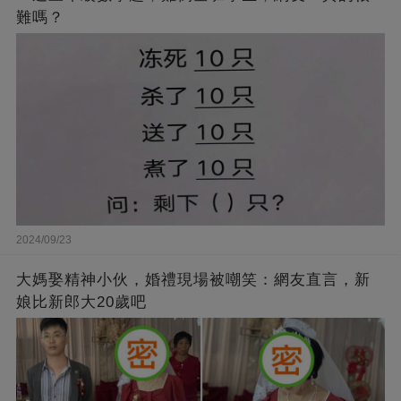
難嗎？
2024/09/23
大媽娶精神小伙，婚禮現場被嘲笑：網友直言，新
娘比新郎大20歲吧