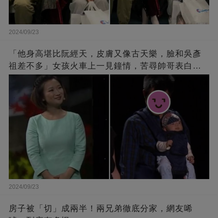
2024/09/23
「他身高堪比阮經天，皮膚又像古天樂，臉和吳彥
祖差不多」女孩火車上一見鐘情，苦尋帥哥表白，
最后卻尷尬不已
2024/09/23
房子被「切」成兩半！兩兄弟徹底分家，網友唏