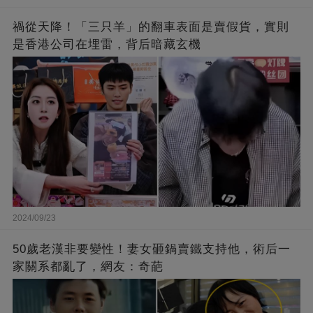
禍從天降！「三只羊」的翻車表面是賣假貨，實則
是香港公司在埋雷，背后暗藏玄機
2024/09/23
50歲老漢非要變性！妻女砸鍋賣鐵支持他，術后一
家關系都亂了，網友：奇葩