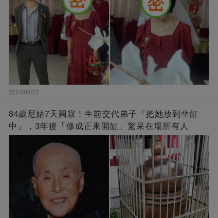
2024/09/23
84歲尼姑7天圓寂！生前交代弟子「把她放到坐缸
中」，3年後「修成正果開缸」驚呆在場所有人