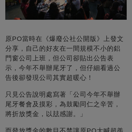
原PO當時在《爆廢公社公開版》上發文
分享，自己的好友在一間規模不小的鋁
門窗公司上班，但公司卻貼出公告表
示，今年不舉辦尾牙了，但仔細看過公
告後卻發現公司其實超暖心！
只見公告說明處寫著「公司今年不舉辦
尾牙餐會及摸彩，為鼓勵同仁之辛苦，
將折放獎金，以玆感謝。」
而發放獎金的數目不禁讓原PO大喊超羨