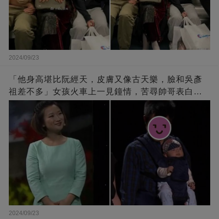
2024/09/23
「他身高堪比阮經天，皮膚又像古天樂，臉和吳彥
祖差不多」女孩火車上一見鐘情，苦尋帥哥表白，
最后卻尷尬不已
2024/09/23