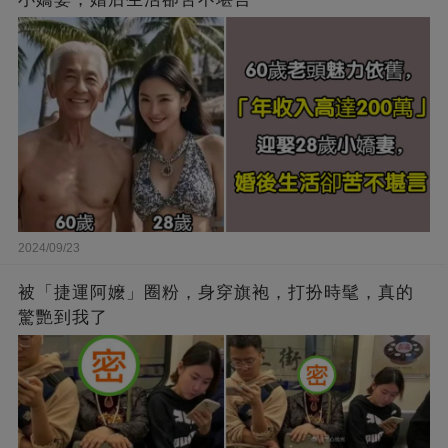
2024/09/23
被「捷運阿嬤」圈粉，身穿旗袍，打扮時髦，真的
驚艷到我了