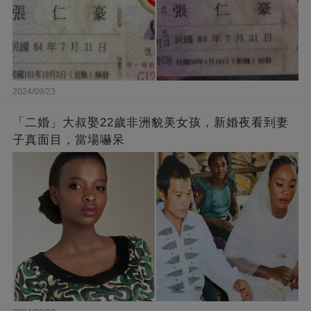
2024/09/23
「二婚」大叔娶22歲非洲貌美女孩，新婚夜看到妻
子真面目，當場嚇呆