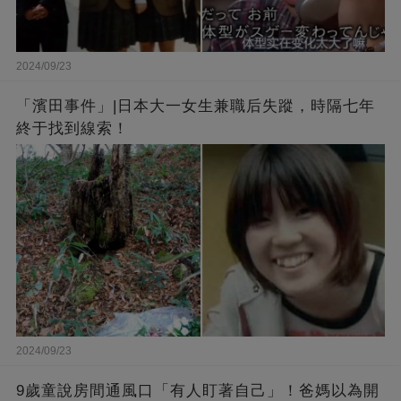
2024/09/23
「濱田事件」|日本大一女生兼職后失蹤，時隔七年
終于找到線索！
2024/09/23
9歲童說房間通風口「有人盯著自己」！爸媽以為開