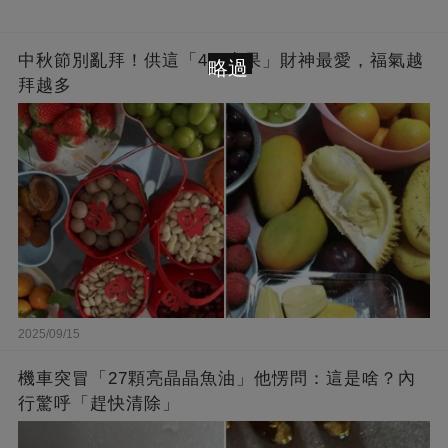
中秋節別亂拜！供這「4種水果」財神最愛，福氣越
略過
拜越多
2025/09/15
機車突冒「27顆亮晶晶魚油」他愣問：這是啥？內
行驚呼「趕快清除」