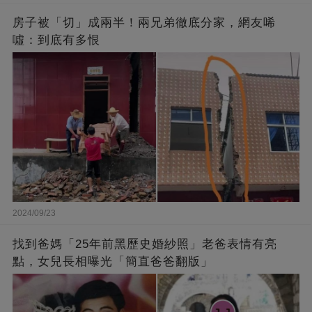
房子被「切」成兩半！兩兄弟徹底分家，網友唏
噓：到底有多恨
2024/09/23
找到爸媽「25年前黑歷史婚紗照」老爸表情有亮
點，女兒長相曝光「簡直爸爸翻版」