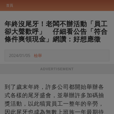
首頁
年終沒尾牙！老闆不辦活動「員工
卻大聲歡呼」 仔細看公告「符合
條件爽領現金」網讚：好想應徵
2024/01/05
檢舉
ADVERTISEMENT
到了歲末年終，許多公司都開始舉辦各
式各樣的尾牙盛會，並舉辦許多加碼抽
獎活動，以此犒賞員工一整年的辛勞，
因此尾牙也成為無數上班族一年最期待