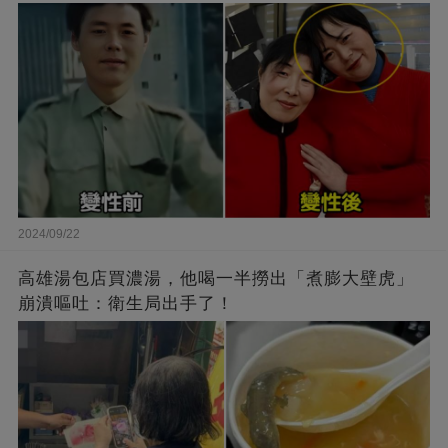
2024/09/22
高雄湯包店買濃湯，他喝一半撈出「煮膨大壁虎」
崩潰嘔吐：衛生局出手了！