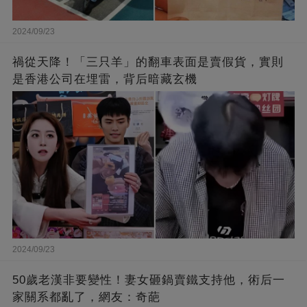
2024/09/23
禍從天降！「三只羊」的翻車表面是賣假貨，實則
是香港公司在埋雷，背后暗藏玄機
2024/09/23
50歲老漢非要變性！妻女砸鍋賣鐵支持他，術后一
家關系都亂了，網友：奇葩