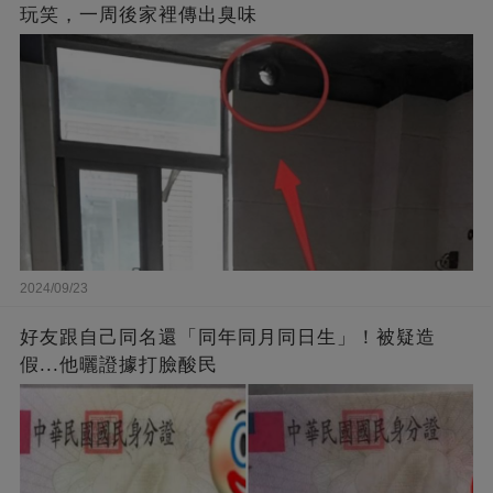
玩笑，一周後家裡傳出臭味
2024/09/23
好友跟自己同名還「同年同月同日生」！被疑造
假...他曬證據打臉酸民