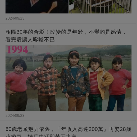
2024/09/23
相隔30年的合影！改變的是年齡，不變的是感情，
看完后讓人唏噓不已
2024/09/23
60歲老頭魅力依舊，「年收入高達200萬」再娶28歲
小嬌妻，婚后生活卻苦不堪言