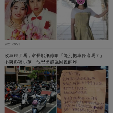
2024/09/23
改車錯了嗎，家長貼紙條嗆「能別把車停這嗎？」
不爽影響小孩，他想出超強回覆帥炸