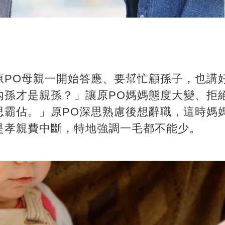
導，原PO母親一開始答應、要幫忙顧孫子，也
內孫才是親孫？」讓原PO媽媽態度大變、拒
思霸佔。」原PO深思熟慮後想辭職，這時媽
是孝親費中斷，特地強調一毛都不能少。