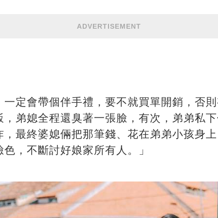
ADVERTISEMENT
，一定會帶個伴手禮，要不就買單開銷，否則
飯，弟媳全程還臭著一張臉，有次，弟弟私下
炸，最終婆媳倆把那筆錢、花在弟弟小孩身上
臉色，不斷討好娘家所有人。」