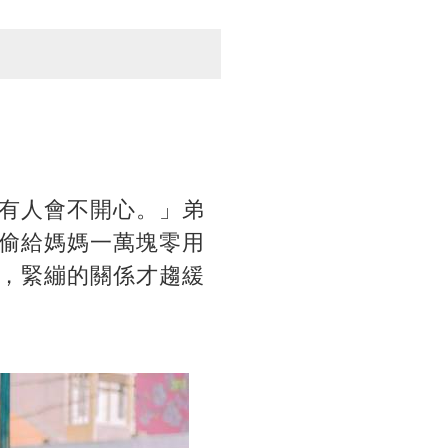
有人會不開心。」弟
偷給媽媽一萬塊零用
，緊繃的關係才趨緩