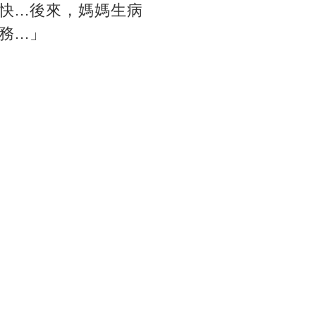
...後來，媽媽生病
...」