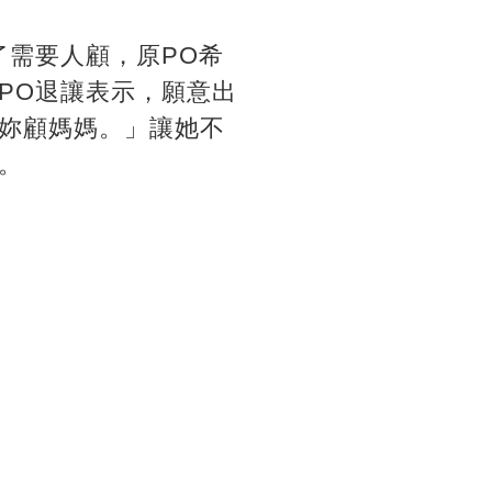
了需要人顧，原PO希
PO退讓表示，願意出
妳顧媽媽。」讓她不
。