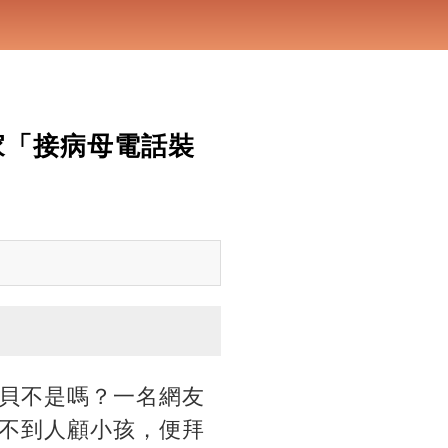
家「接病母電話裝
貝不是嗎？一名網友
不到人顧小孩，便拜