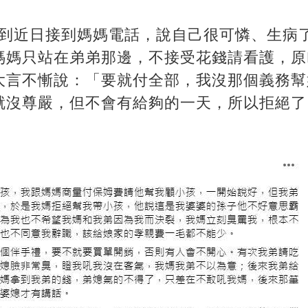
直到近日接到媽媽電話，說自己很可憐、生病
媽媽只站在弟弟那邊，不接受花錢請看護，原
大言不慚說：「要就付全部，我沒那個義務幫
就沒尊嚴，但不會有給夠的一天，所以拒絕了