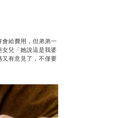
講好會給費用，但弟弟一
絕女兒「她說這是我婆
媽又有意見了，不僅要