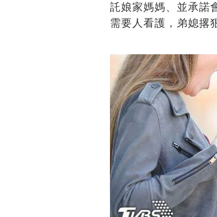
託娘家媽媽、並承諾會
需要人看護，弟媳撂狠