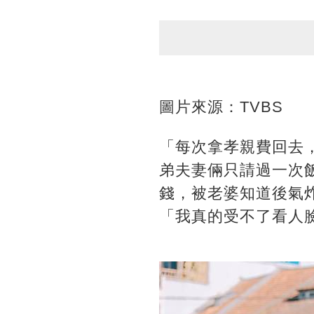
圖片來源：TVBS
「每次拿孝親費回去
弟夫妻倆只請過一次
錢，被老婆知道後氣
「我真的受不了看人