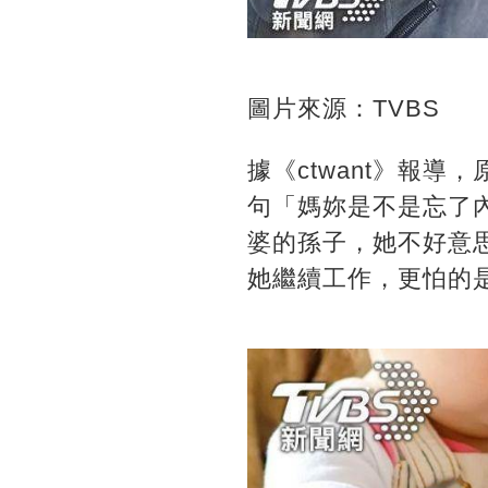
圖片來源：TVBS
據《ctwant》報
句「媽妳是不是忘了
婆的孫子，她不好意
她繼續工作，更怕的