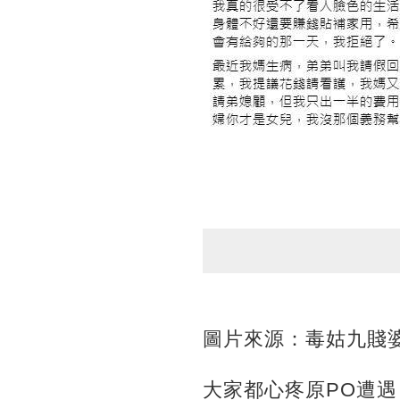
圖片來源：毒姑九賤
大家都心疼原PO遭