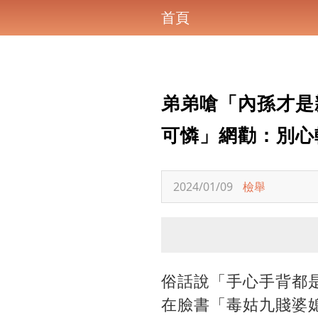
首頁
弟弟嗆「內孫才是
可憐」網勸：別心
2024/01/09
檢舉
俗話說「手心手背都
在臉書「毒姑九賤婆