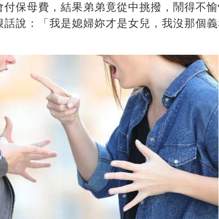
付保母費，結果弟弟竟從中挑撥，鬧得不愉快
話說：「我是媳婦妳才是女兒，我沒那個義務