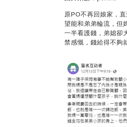
原PO不再回娘家，
望能和弟弟輪流，但
一半看護錢，弟媳卻
禁感慨，錢給得不夠