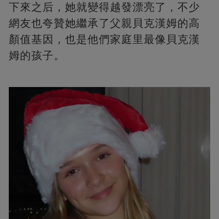
下來之后，她就變得越發漂亮了，不少
網友也夸贊她繼承了父親貝克漢姆的高
顏值基因，也是他們家庭里最像貝克漢
姆的孩子。