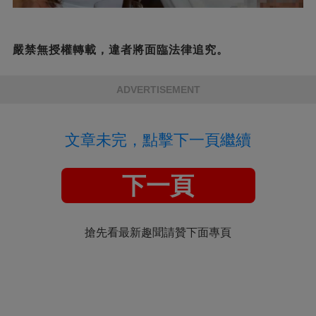
嚴禁無授權轉載，違者將面臨法律追究。
ADVERTISEMENT
文章未完，點擊下一頁繼續
下一頁
搶先看最新趣聞請贊下面專頁