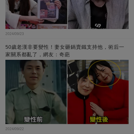
2024/09/23
50歲老漢非要變性！妻女砸鍋賣鐵支持他，術后一
家關系都亂了，網友：奇葩
2024/09/22