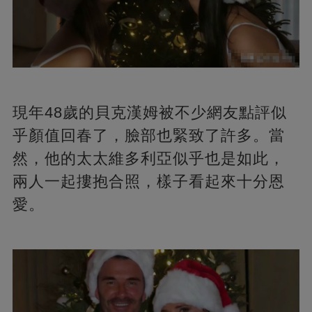
現年48歲的貝克漢姆被不少網友點評似
乎顏值回春了，臉部也緊致了許多。當
然，他的太太維多利亞似乎也是如此，
兩人一起摟抱合照，樣子看起來十分恩
愛。