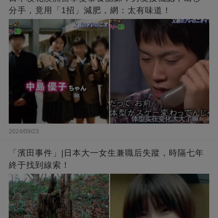
分手，竟用「1招」減肥，網：太有味道！
2024/09/23
「濱田事件」|日本大一女生兼職后失蹤，時隔七年
終于找到線索！