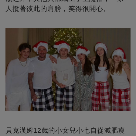
人攬著彼此的肩膀，笑得很開心。
貝克漢姆12歲的小女兒小七自從減肥瘦