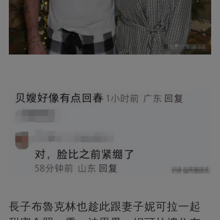
長子布魯克林也趁此跟妻子妮可拉一起