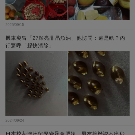
2025/09/15
機車突冒「27顆亮晶晶魚油」他愣問：這是啥？內
行驚呼「趕快清除」
2024/09/24
日本校花澳洲留學變暴食肥妹，男友接機認不出秒