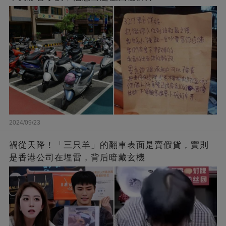
2024/09/23
禍從天降！「三只羊」的翻車表面是賣假貨，實則
是香港公司在埋雷，背后暗藏玄機