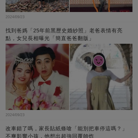
2024/09/23
找到爸媽「25年前黑歷史婚紗照」老爸表情有亮
點，女兒長相曝光「簡直爸爸翻版」
2024/09/23
改車錯了嗎，家長貼紙條嗆「能別把車停這嗎？」
不爽影響小孩，他想出超強回覆帥炸