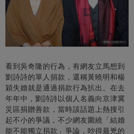
看到吳奇隆的行為，有網友立馬想到
劉詩詩的單人捐款，還稱黃曉明和楊
穎失婚就是通過捐款行為扒出。在去
年年中，劉詩詩以個人名義向京津冀
災區捐贈善款，當時該話題上熱搜引
起不小的爭議，不少網友圍繞「結婚
能不能獨立捐款」爭論，吵得最兇的