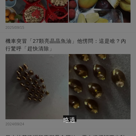
2025/09/15
機車突冒「27顆亮晶晶魚油」他愣問：這是啥？內
行驚呼「趕快清除」
略過
2024/09/24