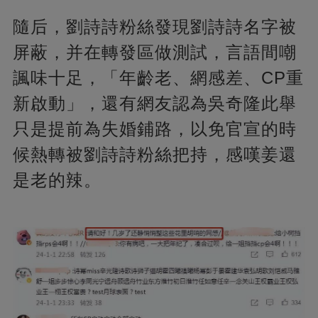
隨后，劉詩詩粉絲發現劉詩詩名字被
屏蔽，并在轉發區做測試，言語間嘲
諷味十足，「年齡老、網感差、CP重
新啟動」，還有網友認為吳奇隆此舉
只是提前為失婚鋪路，以免官宣的時
候熱轉被劉詩詩粉絲把持，感嘆姜還
是老的辣。