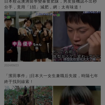
日本校花澳洲留學變暴食肥妹，男友接機認不出秒
分手，竟用「1招」減肥，網：太有味道！
2024/09/23
「濱田事件」|日本大一女生兼職后失蹤，時隔七年
終于找到線索！