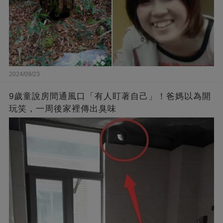
2024/09/23
9歲童說房間通風口「有人盯著自己」！爸媽以為開
玩笑，一周後家裡傳出臭味