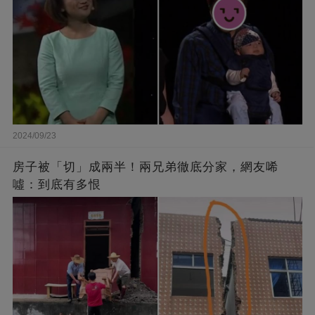
2024/09/23
房子被「切」成兩半！兩兄弟徹底分家，網友唏
噓：到底有多恨