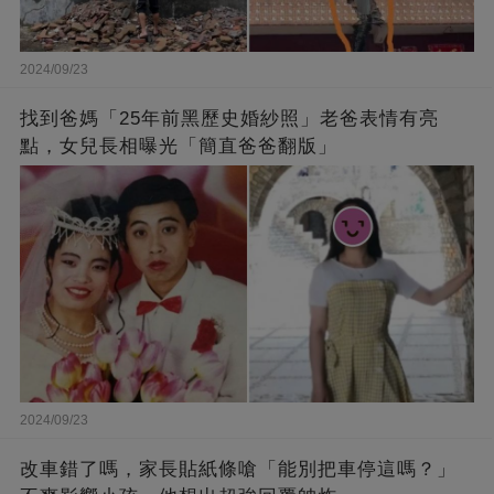
2024/09/23
找到爸媽「25年前黑歷史婚紗照」老爸表情有亮
點，女兒長相曝光「簡直爸爸翻版」
2024/09/23
改車錯了嗎，家長貼紙條嗆「能別把車停這嗎？」