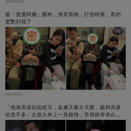
2024/09/23
被「捷運阿嬤」圈粉，身穿旗袍，打扮時髦，真的
驚艷到我了
2024/09/23
「他身高堪比阮經天，皮膚又像古天樂，臉和吳彥
祖差不多」女孩火車上一見鐘情，苦尋帥哥表白，
最后卻尷尬不已