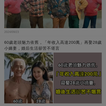
2024/09/23
60歲老頭魅力依舊，「年收入高達200萬」再娶28歲
小嬌妻，婚后生活卻苦不堪言