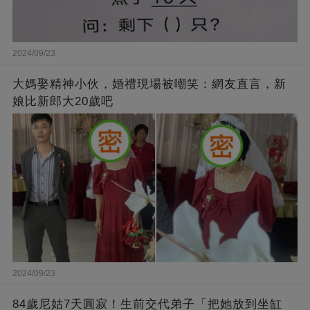
2024/09/23
大媽娶精神小伙，婚禮現場被嘲笑：網友直言，新
娘比新郎大20歲吧
2024/09/23
84歲尼姑7天圓寂！生前交代弟子「把她放到坐缸