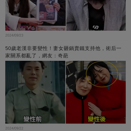
2024/09/23
50歲老漢非要變性！妻女砸鍋賣鐵支持他，術后一
家關系都亂了，網友：奇葩
2024/09/22