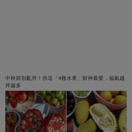
中秋節別亂拜！供這「4種水果」財神最愛，福氣越
拜越多