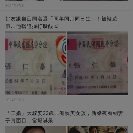
2024/09/23
好友跟自己同名還「同年同月同日生」！被疑造
假...他曬證據打臉酸民
2024/09/23
「二婚」大叔娶22歲非洲貌美女孩，新婚夜看到妻
子真面目，當場嚇呆