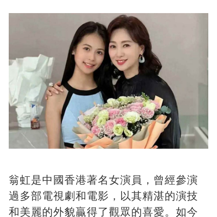
翁虹是中國香港著名女演員，曾經參演
過多部電視劇和電影，以其精湛的演技
和美麗的外貌贏得了觀眾的喜愛。如今