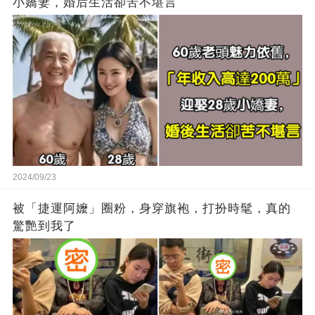
小嬌妻，婚后生活卻苦不堪言
2024/09/23
被「捷運阿嬤」圈粉，身穿旗袍，打扮時髦，真的
驚艷到我了