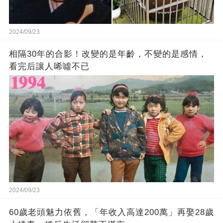
2024/09/23
相隔30年的合影！改變的是年齡，不變的是感情，
看完后讓人唏噓不已
2024/09/23
60歲老頭魅力依舊，「年收入高達200萬」再娶28歲