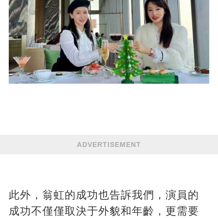
ADVERTISEMENT
此外，翁虹的成功也告訴我們，演員的
成功不僅僅取決于外貌和年齡，更需要