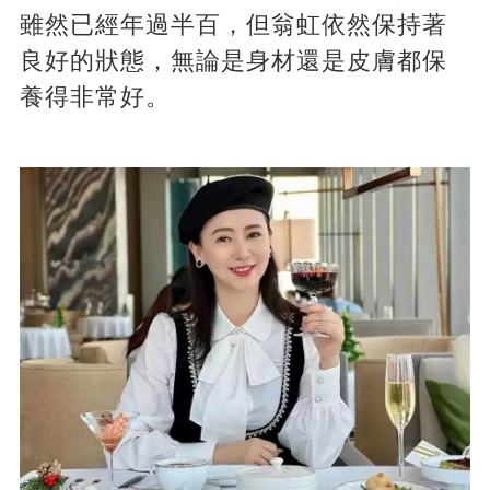
雖然已經年過半百，但翁虹依然保持著
良好的狀態，無論是身材還是皮膚都保
養得非常好。