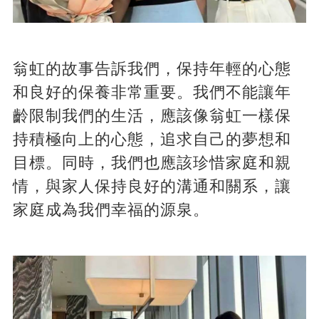
翁虹的故事告訴我們，保持年輕的心態
和良好的保養非常重要。我們不能讓年
齡限制我們的生活，應該像翁虹一樣保
持積極向上的心態，追求自己的夢想和
目標。同時，我們也應該珍惜家庭和親
情，與家人保持良好的溝通和關系，讓
家庭成為我們幸福的源泉。