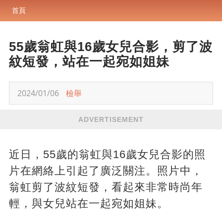
首頁
55歲翁虹與16歲女兒合影，剪了波
紋短發，站在一起宛如姐妹
2024/01/06
檢舉
ADVERTISEMENT
近日，55歲的翁虹與16歲女兒合影的照
片在網絡上引起了廣泛關注。照片中，
翁虹剪了波紋短發，看起來非常時尚年
輕，與女兒站在一起宛如姐妹。