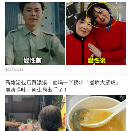
2024/09/22
高雄湯包店買濃湯，他喝一半撈出「煮膨大壁虎」
崩潰嘔吐：衛生局出手了！