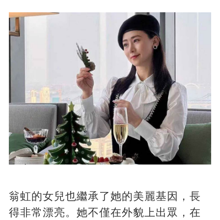
翁虹的女兒也繼承了她的美麗基因，長
得非常漂亮。她不僅在外貌上出眾，在