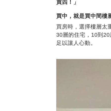
買四！」
買中，就是買中間樓
買房時，選擇樓層太
30層的住宅，10到
足以讓人心動。