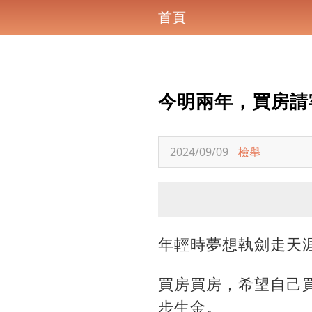
首頁
今明兩年，買房請
2024/09/09
檢舉
年輕時夢想執劍走天
買房買房，希望自己
步生金。