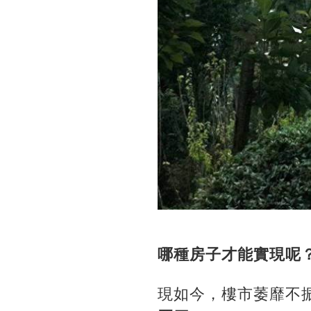
哪種房子才能實現呢
現如今，樓市萎靡不