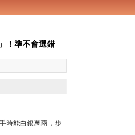
」！準不會選錯
手時能白銀萬兩，步