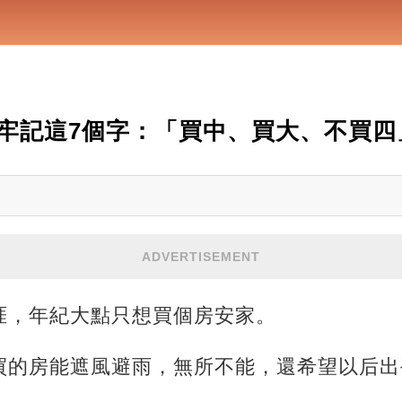
牢記這7個字：「買中、買大、不買四
ADVERTISEMENT
涯，年紀大點只想買個房安家。
買的房能遮風避雨，無所不能，還希望以后出