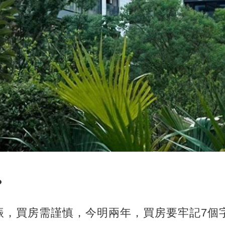
？
振，買房需謹慎，今明兩年，買房要牢記7個